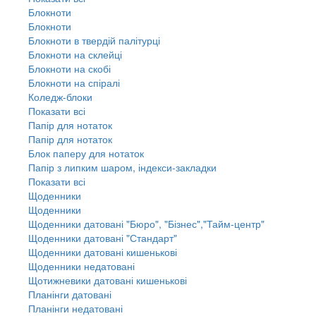
Блокноти
Блокноти
Блокноти в твердій палітурці
Блокноти на склейці
Блокноти на скобі
Блокноти на спіралі
Коледж-блоки
Показати всі
Папір для нотаток
Папір для нотаток
Блок паперу для нотаток
Папір з липким шаром, індекси-закладки
Показати всі
Щоденники
Щоденники
Щоденники датовані "Бюро", "Бізнес","Тайм-центр"
Щоденники датовані "Стандарт"
Щоденники датовані кишенькові
Щоденники недатовані
Щотижневики датовані кишенькові
Планінги датовані
Планінги недатовані