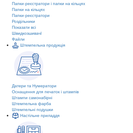
Папки-реєстратори і папки на кільцях
Папки на кільцях
Папки-реєстратори
Роздільники
Показати всі
Швидкозшивачi
Файли
Штемпельна продукція
Датери та Нумератори
Оснащення для печаток і штампів
Штампи самонабірні
Штемпельна фарба
Штемпельні подушки
Настільне приладдя