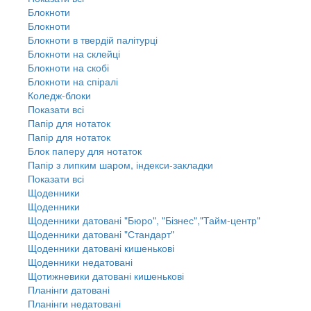
Блокноти
Блокноти
Блокноти в твердій палітурці
Блокноти на склейці
Блокноти на скобі
Блокноти на спіралі
Коледж-блоки
Показати всі
Папір для нотаток
Папір для нотаток
Блок паперу для нотаток
Папір з липким шаром, індекси-закладки
Показати всі
Щоденники
Щоденники
Щоденники датовані "Бюро", "Бізнес","Тайм-центр"
Щоденники датовані "Стандарт"
Щоденники датовані кишенькові
Щоденники недатовані
Щотижневики датовані кишенькові
Планінги датовані
Планінги недатовані