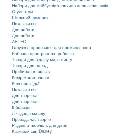
Набори для майбутніх хлопчиків першокласників
Студентам
Шкільний ярмарок
Показати всі
Для роботи
Для роботи
ARTEO
Галузева пропозиція для промисловості
Рабочее пространство ребенка
Товари для відділу маркетингу
Товари для нарад
Прибирання офісів
Колір має значення
Кольорові ідеї
Показати всі
Для творчостi
Для творчостi
8 березня
Ліквідація складу
Проводь час творчо
Різдвяна творчість для дітей
Казковий світ Disney