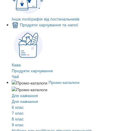
Інша поліграфія від постачальників
Продукти харчування та напої
Кава
Продукти харчування
Чай
Промо-каталоги
Для навчання
Для навчання
6 клас
7 клас
8 клас
9 клас
Набори для майбутніх дiвчаток першачкiв