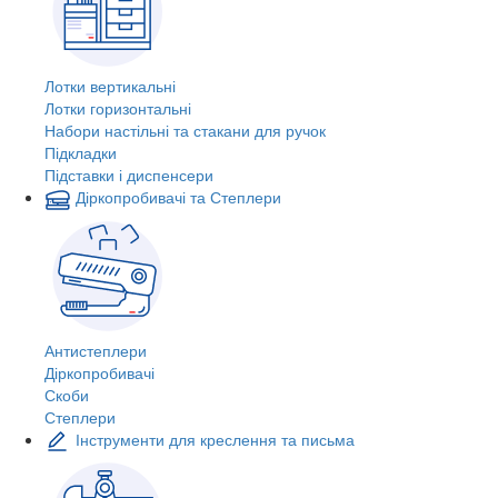
Лотки вертикальні
Лотки горизонтальні
Набори настільні та стакани для ручок
Підкладки
Підставки і диспенсери
Діркопробивачі та Степлери
Антистеплери
Діркопробивачі
Скоби
Степлери
Інструменти для креслення та письма