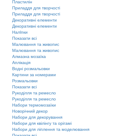
Пластилін
Приладдя для творчості
Приладдя для творчості
Декоративні елементи
Декоративні елементи
Налiпки
Показати всі
Малювання та живопис
Малювання та живопис
Алмазна мозаїка
Аплікація
Водні розмальовки
Картини за номерами
Розмальовки
Показати всі
Рукоділля та ремесло
Рукоділля та ремесло
Набори термомозаїки
Новорічний декор
Набори для декорування
Набори для квілінгу та орігамі
Набори для ліплення та моделювання
Показати всі