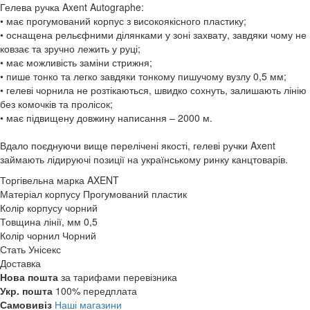
Гелева ручка Axent Autographe:
• має прогумований корпус з високоякісного пластику;
• оснащена рельєфними ділянками у зоні захвату, завдяки чому не
ковзає та зручно лежить у руці;
• має можливість заміни стрижня;
• пише тонко та легко завдяки тонкому пишучому вузлу 0,5 мм;
• гелеві чорнила не розтікаються, швидко сохнуть, залишають лінію
без комочків та пролісок;
• має підвищену довжину написання – 2000 м.
Вдало поєднуючи вище перелічені якості, гелеві ручки Axent
займають лідируючі позиції на українському ринку канцтоварів.
Торгівельна марка
AXENT
Матеріал корпусу
Прогумований пластик
Колір корпусу
чорний
Товщина лінії, мм
0,5
Колір чорнил
Чорний
Стать
Унісекс
Доставка
Нова пошта
за тарифами перевізника
Укр. пошта
100% передплата
Самовивіз
Наші магазини