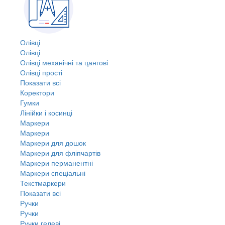
Олівці
Олівці
Олівці механічні та цангові
Олівці прості
Показати всі
Коректори
Гумки
Лінійки і косинці
Маркери
Маркери
Маркери для дошок
Маркери для фліпчартів
Маркери перманентні
Маркери спеціальні
Текстмаркери
Показати всі
Ручки
Ручки
Ручки гелеві