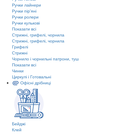
Ручки лайнери
Ручки пір'яні
Ручки ролери
Ручки кулькові
Показати всі
Стрижні, грифелі, чорнила
Стрижні, грифелі, чорнила
Грифелі
Стрижні
Чорнило і чорнильні патрони, туш
Показати всі
Чинки
Циркулі і Готовальні
Офісні дрібниці
Бейджі
Клей