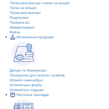
Папки-реєстратори і папки на кільцях
Папки на кільцях
Папки-реєстратори
Роздільники
Показати всі
Швидкозшивачi
Файли
Штемпельна продукція
Датери та Нумератори
Оснащення для печаток і штампів
Штампи самонабірні
Штемпельна фарба
Штемпельні подушки
Настільне приладдя