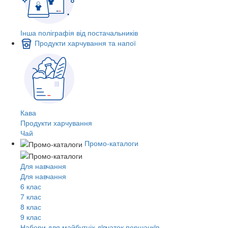
Інша поліграфія від постачальників
Продукти харчування та напої
Кава
Продукти харчування
Чай
Промо-каталоги
Для навчання
Для навчання
6 клас
7 клас
8 клас
9 клас
Набори для майбутніх дiвчаток першачкiв