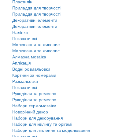
Пластилін
Приладдя для творчості
Приладдя для творчості
Декоративні елементи
Декоративні елементи
Налiпки
Показати всі
Малювання та живопис
Малювання та живопис
Алмазна мозаїка
Аплікація
Водні розмальовки
Картини за номерами
Розмальовки
Показати всі
Рукоділля та ремесло
Рукоділля та ремесло
Набори термомозаїки
Новорічний декор
Набори для декорування
Набори для квілінгу та орігамі
Набори для ліплення та моделювання
Показати всі