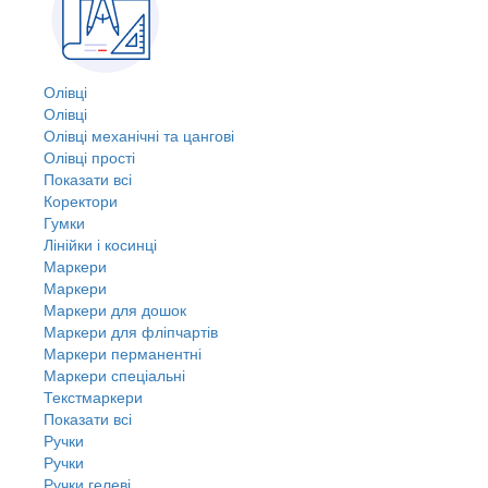
Олівці
Олівці
Олівці механічні та цангові
Олівці прості
Показати всі
Коректори
Гумки
Лінійки і косинці
Маркери
Маркери
Маркери для дошок
Маркери для фліпчартів
Маркери перманентні
Маркери спеціальні
Текстмаркери
Показати всі
Ручки
Ручки
Ручки гелеві