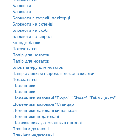
Блокноти
Блокноти
Блокноти в твердій палітурці
Блокноти на склейці
Блокноти на скобі
Блокноти на спіралі
Коледж-блоки
Показати всі
Папір для нотаток
Папір для нотаток
Блок паперу для нотаток
Папір з липким шаром, індекси-закладки
Показати всі
Щоденники
Щоденники
Щоденники датовані "Бюро", "Бізнес","Тайм-центр"
Щоденники датовані "Стандарт"
Щоденники датовані кишенькові
Щоденники недатовані
Щотижневики датовані кишенькові
Планінги датовані
Планінги недатовані