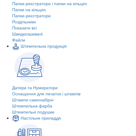
Папки-реєстратори і папки на кільцях
Папки на кільцях
Папки-реєстратори
Роздільники
Показати всі
Швидкозшивачi
Файли
Штемпельна продукція
Датери та Нумератори
Оснащення для печаток і штампів
Штампи самонабірні
Штемпельна фарба
Штемпельні подушки
Настільне приладдя