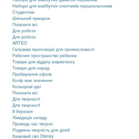
Набори для майбутніх хлопчиків першокласників
Студентам
Шкільний ярмарок
Показати всі
Для роботи
Для роботи
ARTEO
Галузева пропозиція для промисловості
Рабочее пространство ребенка
Товари для відділу маркетингу
Товари для нарад
Прибирання офісів
Колір має значення
Кольорові ідеї
Показати всі
Для творчостi
Для творчостi
8 березня
Ліквідація складу
Проводь час творчо
Різдвяна творчість для дітей
Казковий світ Disney