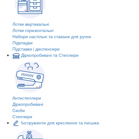
Лотки вертикальні
Лотки горизонтальні
Набори настільні та стакани для ручок
Підкладки
Підставки і диспенсери
Діркопробивачі та Степлери
Антистеплери
Діркопробивачі
Скоби
Степлери
Інструменти для креслення та письма