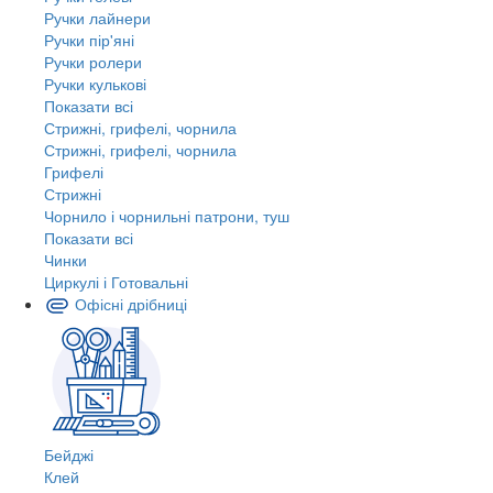
Ручки лайнери
Ручки пір'яні
Ручки ролери
Ручки кулькові
Показати всі
Стрижні, грифелі, чорнила
Стрижні, грифелі, чорнила
Грифелі
Стрижні
Чорнило і чорнильні патрони, туш
Показати всі
Чинки
Циркулі і Готовальні
Офісні дрібниці
Бейджі
Клей