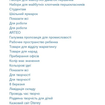
Набори для майбутніх хлопчиків першокласників
Студентам
Шкільний ярмарок
Показати всі
Для роботи
Для роботи
ARTEO
Галузева пропозиція для промисловості
Рабочее пространство ребенка
Товари для відділу маркетингу
Товари для нарад
Прибирання офісів
Колір має значення
Кольорові ідеї
Показати всі
Для творчостi
Для творчостi
8 березня
Ліквідація складу
Проводь час творчо
Різдвяна творчість для дітей
Казковий світ Disney