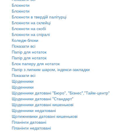
Блокноти
Блокноти
Блокноти в твердій палітурці
Блокноти на склейці
Блокноти на скобі
Блокноти на спіралі
Коледж-блоки
Показати всі
Папір для нотаток
Папір для нотаток
Блок паперу для нотаток
Папір з липким шаром, індекси-закладки
Показати всі
Щоденники
Щоденники
Щоденники датовані "Бюро", "Бізнес","Тайм-центр"
Щоденники датовані "Стандарт"
Щоденники датовані кишенькові
Щоденники недатовані
Щотижневики датовані кишенькові
Планінги датовані
Планінги недатовані