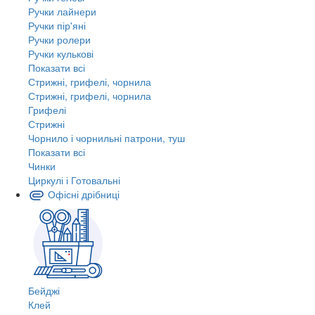
Ручки лайнери
Ручки пір'яні
Ручки ролери
Ручки кулькові
Показати всі
Стрижні, грифелі, чорнила
Стрижні, грифелі, чорнила
Грифелі
Стрижні
Чорнило і чорнильні патрони, туш
Показати всі
Чинки
Циркулі і Готовальні
Офісні дрібниці
Бейджі
Клей