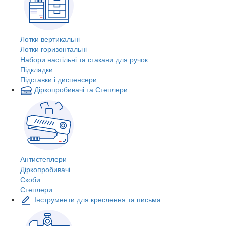
Лотки вертикальні
Лотки горизонтальні
Набори настільні та стакани для ручок
Підкладки
Підставки і диспенсери
Діркопробивачі та Степлери
Антистеплери
Діркопробивачі
Скоби
Степлери
Інструменти для креслення та письма