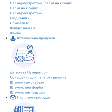
Папки-реєстратори і папки на кільцях
Папки на кільцях
Папки-реєстратори
Роздільники
Показати всі
Швидкозшивачi
Файли
Штемпельна продукція
Датери та Нумератори
Оснащення для печаток і штампів
Штампи самонабірні
Штемпельна фарба
Штемпельні подушки
Настільне приладдя