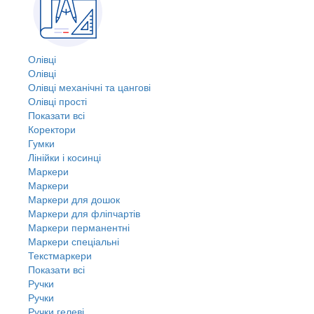
Олівці
Олівці
Олівці механічні та цангові
Олівці прості
Показати всі
Коректори
Гумки
Лінійки і косинці
Маркери
Маркери
Маркери для дошок
Маркери для фліпчартів
Маркери перманентні
Маркери спеціальні
Текстмаркери
Показати всі
Ручки
Ручки
Ручки гелеві