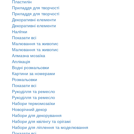
Пластилін
Приладдя для творчості
Приладдя для творчості
Декоративні елементи
Декоративні елементи
Налiпки
Показати всі
Малювання та живопис
Малювання та живопис
Алмазна мозаїка
Аплікація
Водні розмальовки
Картини за номерами
Розмальовки
Показати всі
Рукоділля та ремесло
Рукоділля та ремесло
Набори термомозаїки
Новорічний декор
Набори для декорування
Набори для квілінгу та орігамі
Набори для ліплення та моделювання
Показати всі