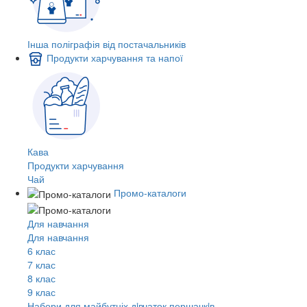
Інша поліграфія від постачальників
Продукти харчування та напої
Кава
Продукти харчування
Чай
Промо-каталоги
Для навчання
Для навчання
6 клас
7 клас
8 клас
9 клас
Набори для майбутніх дiвчаток першачкiв