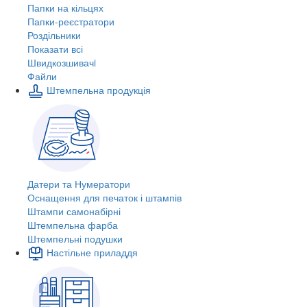
Папки на кільцях
Папки-реєстратори
Роздільники
Показати всі
Швидкозшивачi
Файли
Штемпельна продукція
Датери та Нумератори
Оснащення для печаток і штампів
Штампи самонабірні
Штемпельна фарба
Штемпельні подушки
Настільне приладдя