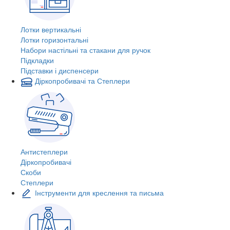
Лотки вертикальні
Лотки горизонтальні
Набори настільні та стакани для ручок
Підкладки
Підставки і диспенсери
Діркопробивачі та Степлери
Антистеплери
Діркопробивачі
Скоби
Степлери
Інструменти для креслення та письма