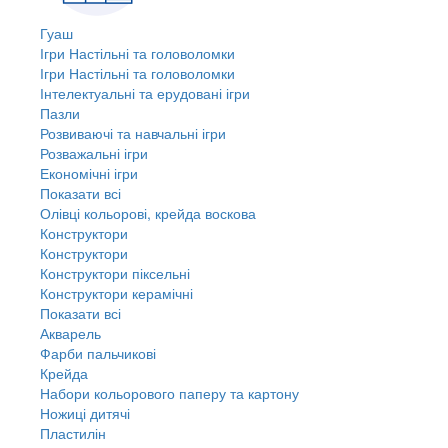
Гуаш
Ігри Настільні та головоломки
Ігри Настільні та головоломки
Інтелектуальні та ерудовані ігри
Пазли
Розвиваючі та навчальні ігри
Розважальні ігри
Економічні ігри
Показати всі
Олівці кольорові, крейда воскова
Конструктори
Конструктори
Конструктори піксельні
Конструктори керамічні
Показати всі
Акварель
Фарби пальчикові
Крейда
Набори кольорового паперу та картону
Ножиці дитячі
Пластилін