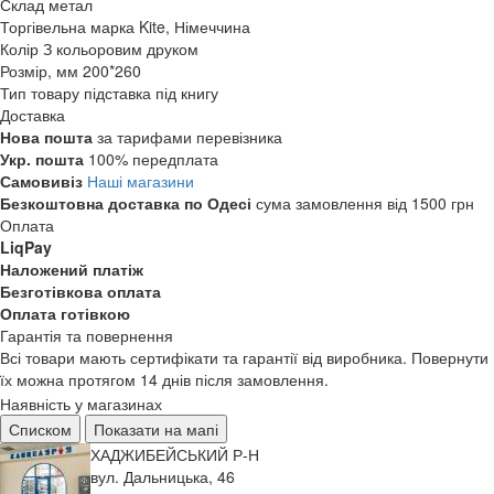
Склад
метал
Торгівельна марка
Kite, Німеччина
Колір
З кольоровим друком
Розмір, мм
200*260
Тип товару
підставка під книгу
Доставка
Нова пошта
за тарифами перевізника
Укр. пошта
100% передплата
Самовивіз
Наші магазини
Безкоштовна доставка по Одесі
сума замовлення від 1500 грн
Оплата
LiqPay
Наложений платіж
Безготівкова оплата
Оплата готівкою
Гарантія та повернення
Всі товари мають сертифікати та гарантії від виробника. Повернути
їх можна протягом 14 днів після замовлення.
Наявність у магазинах
Списком
Показати на мапі
ХАДЖИБЕЙСЬКИЙ Р-Н
вул. Дальницька, 46