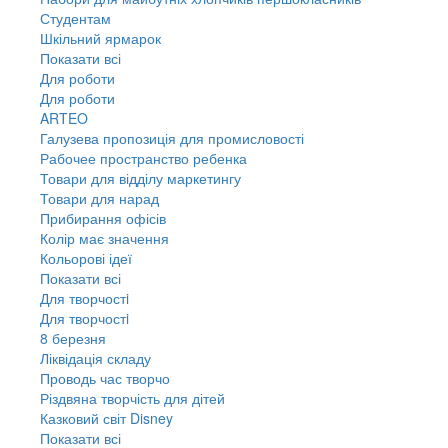
Студентам
Шкільний ярмарок
Показати всі
Для роботи
Для роботи
ARTEO
Галузева пропозиція для промисловості
Рабочее пространство ребенка
Товари для відділу маркетингу
Товари для нарад
Прибирання офісів
Колір має значення
Кольорові ідеї
Показати всі
Для творчостi
Для творчостi
8 березня
Ліквідація складу
Проводь час творчо
Різдвяна творчість для дітей
Казковий світ Disney
Показати всі