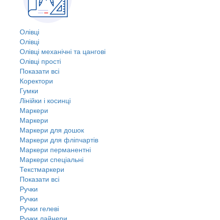
Олівці
Олівці
Олівці механічні та цангові
Олівці прості
Показати всі
Коректори
Гумки
Лінійки і косинці
Маркери
Маркери
Маркери для дошок
Маркери для фліпчартів
Маркери перманентні
Маркери спеціальні
Текстмаркери
Показати всі
Ручки
Ручки
Ручки гелеві
Ручки лайнери