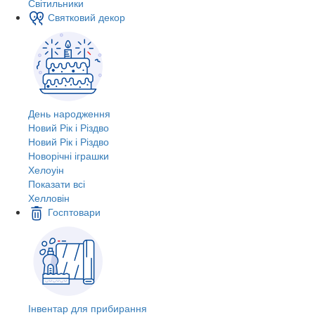
Світильники
Святковий декор
День народження
Новий Рік і Різдво
Новий Рік і Різдво
Новорічні іграшки
Хелоуін
Показати всі
Хелловін
Госптовари
Інвентар для прибирання