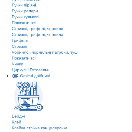
Ручки пір'яні
Ручки ролери
Ручки кулькові
Показати всі
Стрижні, грифелі, чорнила
Стрижні, грифелі, чорнила
Грифелі
Стрижні
Чорнило і чорнильні патрони, туш
Показати всі
Чинки
Циркулі і Готовальні
Офісні дрібниці
Бейджі
Клей
Клейка стрічка канцелярська