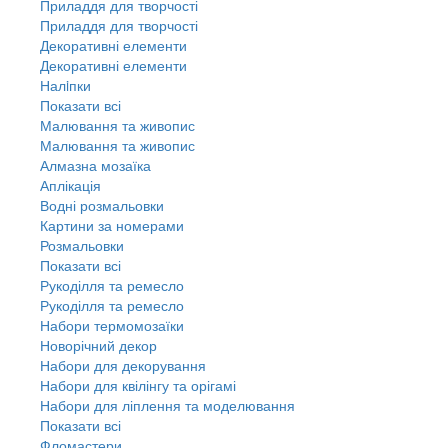
Приладдя для творчості
Приладдя для творчості
Декоративні елементи
Декоративні елементи
Налiпки
Показати всі
Малювання та живопис
Малювання та живопис
Алмазна мозаїка
Аплікація
Водні розмальовки
Картини за номерами
Розмальовки
Показати всі
Рукоділля та ремесло
Рукоділля та ремесло
Набори термомозаїки
Новорічний декор
Набори для декорування
Набори для квілінгу та орігамі
Набори для ліплення та моделювання
Показати всі
Фломастери