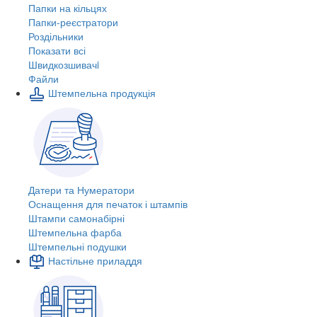
Папки на кільцях
Папки-реєстратори
Роздільники
Показати всі
Швидкозшивачi
Файли
Штемпельна продукція
Датери та Нумератори
Оснащення для печаток і штампів
Штампи самонабірні
Штемпельна фарба
Штемпельні подушки
Настільне приладдя