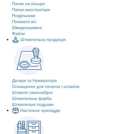
Папки на кільцях
Папки-реєстратори
Роздільники
Показати всі
Швидкозшивачi
Файли
Штемпельна продукція
Датери та Нумератори
Оснащення для печаток і штампів
Штампи самонабірні
Штемпельна фарба
Штемпельні подушки
Настільне приладдя