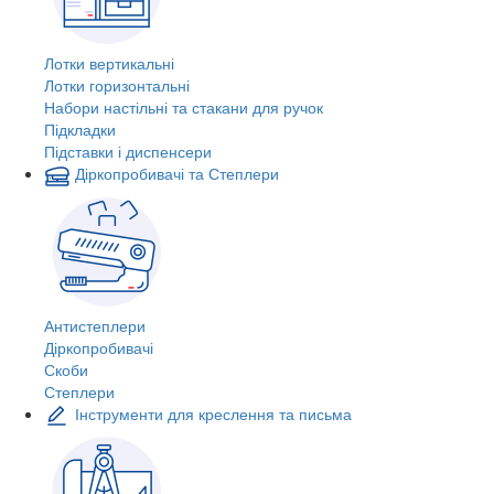
Лотки вертикальні
Лотки горизонтальні
Набори настільні та стакани для ручок
Підкладки
Підставки і диспенсери
Діркопробивачі та Степлери
Антистеплери
Діркопробивачі
Скоби
Степлери
Інструменти для креслення та письма