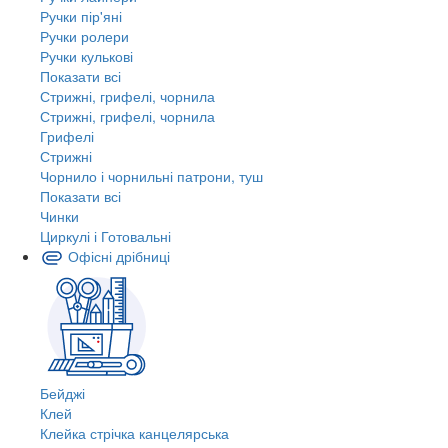
Ручки пір'яні
Ручки ролери
Ручки кулькові
Показати всі
Стрижні, грифелі, чорнила
Стрижні, грифелі, чорнила
Грифелі
Стрижні
Чорнило і чорнильні патрони, туш
Показати всі
Чинки
Циркулі і Готовальні
Офісні дрібниці
Бейджі
Клей
Клейка стрічка канцелярська