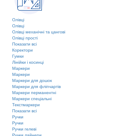
Олівці
Олівці
Олівці механічні та цангові
Олівці прості
Показати всі
Коректори
Гумки
Лінійки і косинці
Маркери
Маркери
Маркери для дошок
Маркери для фліпчартів
Маркери перманентні
Маркери спеціальні
Текстмаркери
Показати всі
Ручки
Ручки
Ручки гелеві
Ручки лайнери