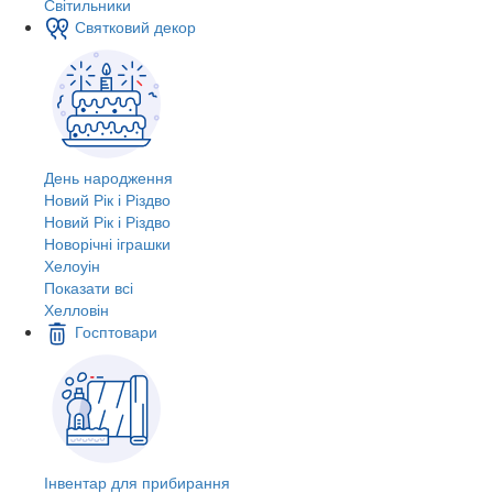
Світильники
Святковий декор
День народження
Новий Рік і Різдво
Новий Рік і Різдво
Новорічні іграшки
Хелоуін
Показати всі
Хелловін
Госптовари
Інвентар для прибирання