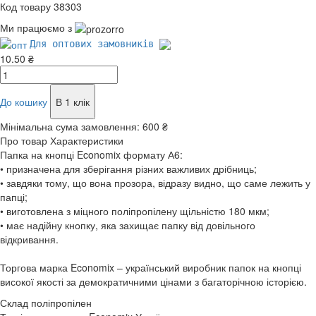
Код товару 38303
Ми працюємо з
Для оптових замовників
10.50 ₴
До кошику
В 1 клік
Мінімальна сума замовлення:
600 ₴
Про товар
Характеристики
Папка на кнопці Economix формату А6:
• призначена для зберігання різних важливих дрібниць;
• завдяки тому, що вона прозора, відразу видно, що саме лежить у
папці;
• виготовлена з міцного поліпропілену щільністю 180 мкм;
• має надійну кнопку, яка захищає папку від довільного
відкривання.
Торгова марка Economix – український виробник папок на кнопці
високої якості за демократичними цінами з багаторічною історією.
Склад
поліпропілен