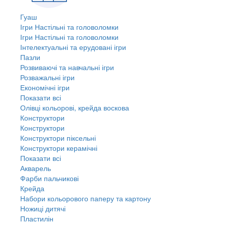
Гуаш
Ігри Настільні та головоломки
Ігри Настільні та головоломки
Інтелектуальні та ерудовані ігри
Пазли
Розвиваючі та навчальні ігри
Розважальні ігри
Економічні ігри
Показати всі
Олівці кольорові, крейда воскова
Конструктори
Конструктори
Конструктори піксельні
Конструктори керамічні
Показати всі
Акварель
Фарби пальчикові
Крейда
Набори кольорового паперу та картону
Ножиці дитячі
Пластилін