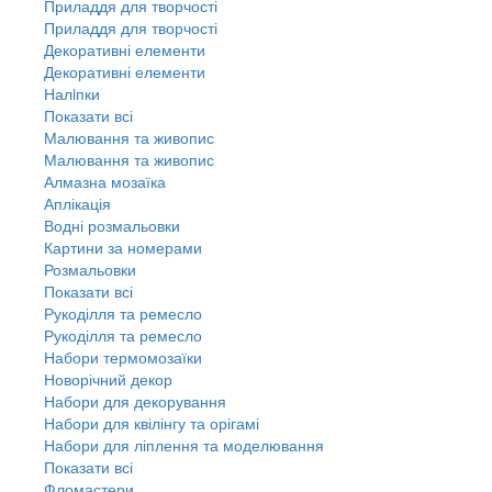
Приладдя для творчості
Приладдя для творчості
Декоративні елементи
Декоративні елементи
Налiпки
Показати всі
Малювання та живопис
Малювання та живопис
Алмазна мозаїка
Аплікація
Водні розмальовки
Картини за номерами
Розмальовки
Показати всі
Рукоділля та ремесло
Рукоділля та ремесло
Набори термомозаїки
Новорічний декор
Набори для декорування
Набори для квілінгу та орігамі
Набори для ліплення та моделювання
Показати всі
Фломастери