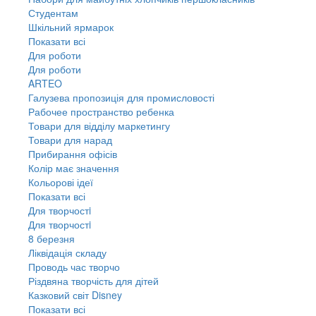
Студентам
Шкільний ярмарок
Показати всі
Для роботи
Для роботи
ARTEO
Галузева пропозиція для промисловості
Рабочее пространство ребенка
Товари для відділу маркетингу
Товари для нарад
Прибирання офісів
Колір має значення
Кольорові ідеї
Показати всі
Для творчостi
Для творчостi
8 березня
Ліквідація складу
Проводь час творчо
Різдвяна творчість для дітей
Казковий світ Disney
Показати всі