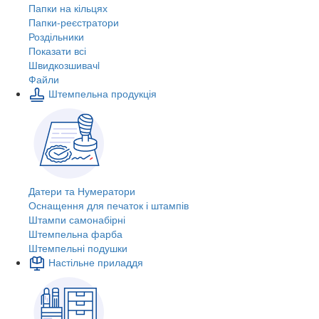
Папки на кільцях
Папки-реєстратори
Роздільники
Показати всі
Швидкозшивачi
Файли
Штемпельна продукція
Датери та Нумератори
Оснащення для печаток і штампів
Штампи самонабірні
Штемпельна фарба
Штемпельні подушки
Настільне приладдя