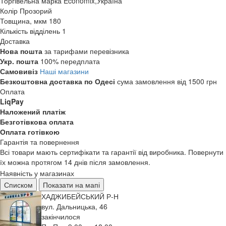
Торгівельна марка
Economix,Україна
Колір
Прозорий
Товщина, мкм
180
Кількість відділень
1
Доставка
Нова пошта
за тарифами перевізника
Укр. пошта
100% передплата
Самовивіз
Наші магазини
Безкоштовна доставка по Одесі
сума замовлення від 1500 грн
Оплата
LiqPay
Наложений платіж
Безготівкова оплата
Оплата готівкою
Гарантія та повернення
Всі товари мають сертифікати та гарантії від виробника. Повернути
їх можна протягом 14 днів після замовлення.
Наявність у магазинах
Списком
Показати на мапі
ХАДЖИБЕЙСЬКИЙ Р-Н
вул. Дальницька, 46
закінчилося