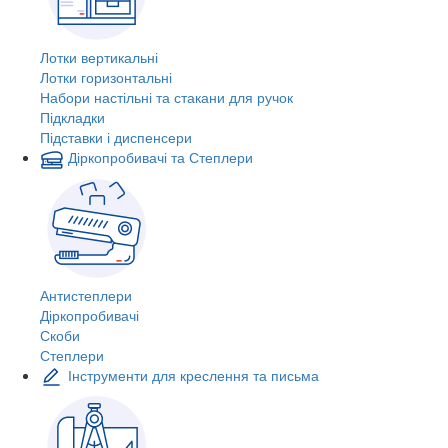
Лотки вертикальні
Лотки горизонтальні
Набори настільні та стакани для ручок
Підкладки
Підставки і диспенсери
Діркопробивачі та Степлери
Антистеплери
Діркопробивачі
Скоби
Степлери
Інструменти для креслення та письма