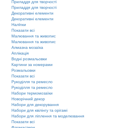
Приладдя для творчості
Приладдя для творчості
Декоративні елементи
Декоративні елементи
Налiпки
Показати всі
Малювання та живопис
Малювання та живопис
Алмазна мозаїка
Аплікація
Водні розмальовки
Картини за номерами
Розмальовки
Показати всі
Рукоділля та ремесло
Рукоділля та ремесло
Набори термомозаїки
Новорічний декор
Набори для декорування
Набори для квілінгу та орігамі
Набори для ліплення та моделювання
Показати всі
Фломастери