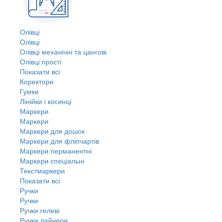
Олівці
Олівці
Олівці механічні та цангові
Олівці прості
Показати всі
Коректори
Гумки
Лінійки і косинці
Маркери
Маркери
Маркери для дошок
Маркери для фліпчартів
Маркери перманентні
Маркери спеціальні
Текстмаркери
Показати всі
Ручки
Ручки
Ручки гелеві
Ручки лайнери