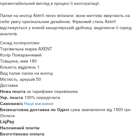
презентабельний вигляд в процесі її експлуатації.
Папки на кнопці Axent легко впізнати: вони миттєво звертають на
себе увагу оригінальним дизайном. Фірмовий стиль Axent
відстежується у кожній канцелярській дрібниці, виділяючи її серед
аналогів.
Склад
поліпропілен
Торгівельна марка
AXENT
Колір
Помаранчевий
Товщина, мкм
180
Кількість відділень
1
Вид папки
папка на кнопці
Місткість, аркушів
50
Доставка
Нова пошта
за тарифами перевізника
Укр. пошта
100% передплата
Самовивіз
Наші магазини
Безкоштовна доставка по Одесі
сума замовлення від 1500 грн
Оплата
LiqPay
Наложений платіж
Безготівкова оплата