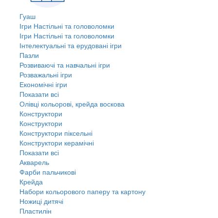
Гуаш
Ігри Настільні та головоломки
Ігри Настільні та головоломки
Інтелектуальні та ерудовані ігри
Пазли
Розвиваючі та навчальні ігри
Розважальні ігри
Економічні ігри
Показати всі
Олівці кольорові, крейда воскова
Конструктори
Конструктори
Конструктори піксельні
Конструктори керамічні
Показати всі
Акварель
Фарби пальчикові
Крейда
Набори кольорового паперу та картону
Ножиці дитячі
Пластилін