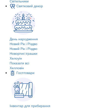
Світильники
Святковий декор
День народження
Новий Рік і Різдво
Новий Рік і Різдво
Новорічні іграшки
Хелоуін
Показати всі
Хелловін
Госптовари
Інвентар для прибирання