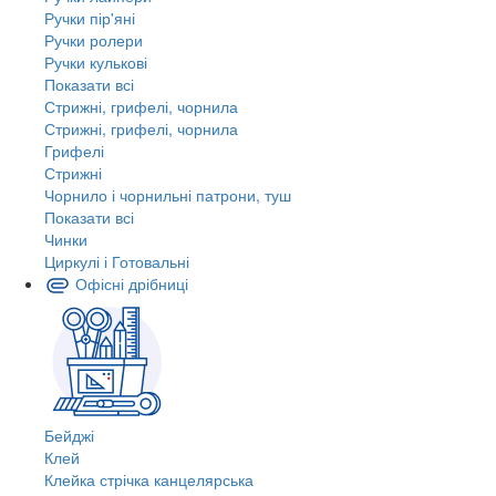
Ручки пір'яні
Ручки ролери
Ручки кулькові
Показати всі
Стрижні, грифелі, чорнила
Стрижні, грифелі, чорнила
Грифелі
Стрижні
Чорнило і чорнильні патрони, туш
Показати всі
Чинки
Циркулі і Готовальні
Офісні дрібниці
Бейджі
Клей
Клейка стрічка канцелярська