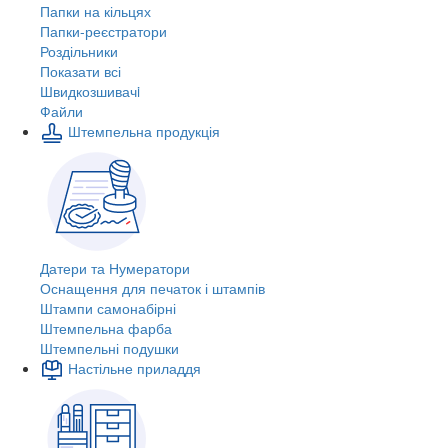
Папки на кільцях
Папки-реєстратори
Роздільники
Показати всі
Швидкозшивачi
Файли
Штемпельна продукція
Датери та Нумератори
Оснащення для печаток і штампів
Штампи самонабірні
Штемпельна фарба
Штемпельні подушки
Настільне приладдя