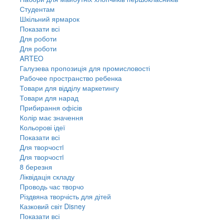
Студентам
Шкільний ярмарок
Показати всі
Для роботи
Для роботи
ARTEO
Галузева пропозиція для промисловості
Рабочее пространство ребенка
Товари для відділу маркетингу
Товари для нарад
Прибирання офісів
Колір має значення
Кольорові ідеї
Показати всі
Для творчостi
Для творчостi
8 березня
Ліквідація складу
Проводь час творчо
Різдвяна творчість для дітей
Казковий світ Disney
Показати всі