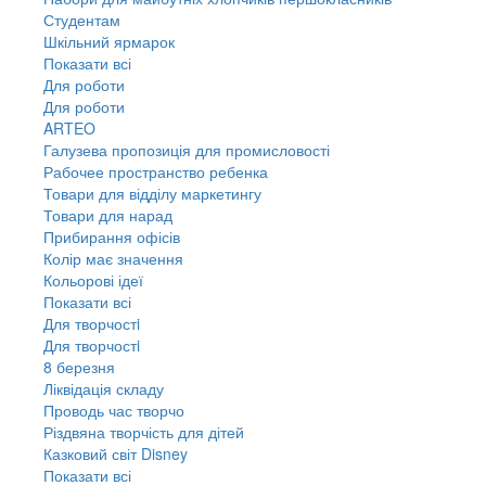
Студентам
Шкільний ярмарок
Показати всі
Для роботи
Для роботи
ARTEO
Галузева пропозиція для промисловості
Рабочее пространство ребенка
Товари для відділу маркетингу
Товари для нарад
Прибирання офісів
Колір має значення
Кольорові ідеї
Показати всі
Для творчостi
Для творчостi
8 березня
Ліквідація складу
Проводь час творчо
Різдвяна творчість для дітей
Казковий світ Disney
Показати всі