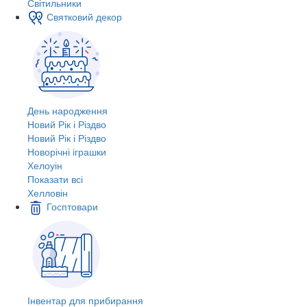
Світильники
Святковий декор
День народження
Новий Рік і Різдво
Новий Рік і Різдво
Новорічні іграшки
Хелоуін
Показати всі
Хелловін
Госптовари
Інвентар для прибирання