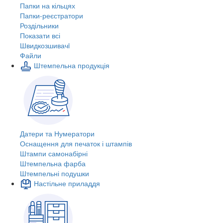
Папки на кільцях
Папки-реєстратори
Роздільники
Показати всі
Швидкозшивачi
Файли
Штемпельна продукція
Датери та Нумератори
Оснащення для печаток і штампів
Штампи самонабірні
Штемпельна фарба
Штемпельні подушки
Настільне приладдя