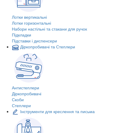
Лотки вертикальні
Лотки горизонтальні
Набори настільні та стакани для ручок
Підкладки
Підставки і диспенсери
Діркопробивачі та Степлери
Антистеплери
Діркопробивачі
Скоби
Степлери
Інструменти для креслення та письма