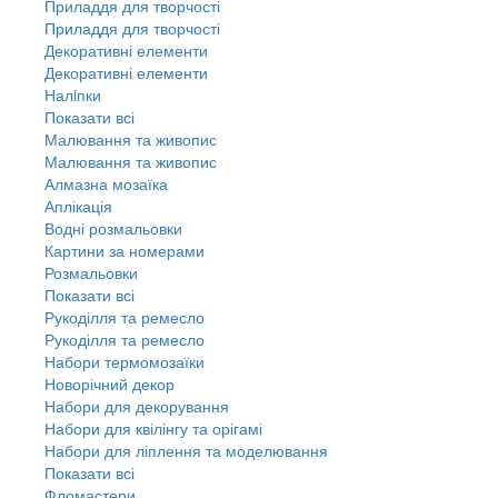
Приладдя для творчості
Приладдя для творчості
Декоративні елементи
Декоративні елементи
Налiпки
Показати всі
Малювання та живопис
Малювання та живопис
Алмазна мозаїка
Аплікація
Водні розмальовки
Картини за номерами
Розмальовки
Показати всі
Рукоділля та ремесло
Рукоділля та ремесло
Набори термомозаїки
Новорічний декор
Набори для декорування
Набори для квілінгу та орігамі
Набори для ліплення та моделювання
Показати всі
Фломастери