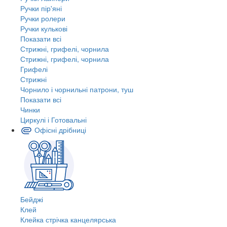
Ручки пір'яні
Ручки ролери
Ручки кулькові
Показати всі
Стрижні, грифелі, чорнила
Стрижні, грифелі, чорнила
Грифелі
Стрижні
Чорнило і чорнильні патрони, туш
Показати всі
Чинки
Циркулі і Готовальні
Офісні дрібниці
Бейджі
Клей
Клейка стрічка канцелярська