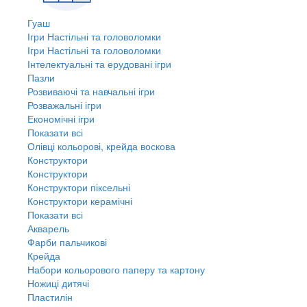
Гуаш
Ігри Настільні та головоломки
Ігри Настільні та головоломки
Інтелектуальні та ерудовані ігри
Пазли
Розвиваючі та навчальні ігри
Розважальні ігри
Економічні ігри
Показати всі
Олівці кольорові, крейда воскова
Конструктори
Конструктори
Конструктори піксельні
Конструктори керамічні
Показати всі
Акварель
Фарби пальчикові
Крейда
Набори кольорового паперу та картону
Ножиці дитячі
Пластилін