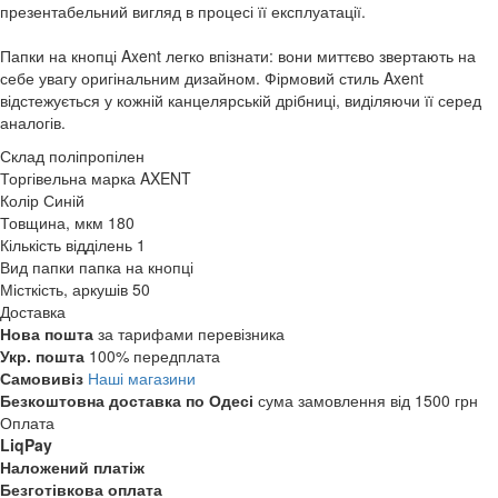
презентабельний вигляд в процесі її експлуатації.
Папки на кнопці Axent легко впізнати: вони миттєво звертають на
себе увагу оригінальним дизайном. Фірмовий стиль Axent
відстежується у кожній канцелярській дрібниці, виділяючи її серед
аналогів.
Склад
поліпропілен
Торгівельна марка
AXENT
Колір
Синій
Товщина, мкм
180
Кількість відділень
1
Вид папки
папка на кнопці
Місткість, аркушів
50
Доставка
Нова пошта
за тарифами перевізника
Укр. пошта
100% передплата
Самовивіз
Наші магазини
Безкоштовна доставка по Одесі
сума замовлення від 1500 грн
Оплата
LiqPay
Наложений платіж
Безготівкова оплата