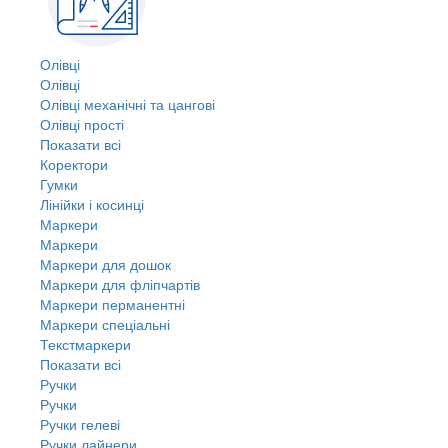
Олівці
Олівці
Олівці механічні та цангові
Олівці прості
Показати всі
Коректори
Гумки
Лінійки і косинці
Маркери
Маркери
Маркери для дошок
Маркери для фліпчартів
Маркери перманентні
Маркери спеціальні
Текстмаркери
Показати всі
Ручки
Ручки
Ручки гелеві
Ручки лайнери