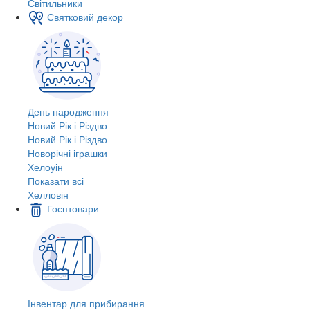
Світильники
Святковий декор
День народження
Новий Рік і Різдво
Новий Рік і Різдво
Новорічні іграшки
Хелоуін
Показати всі
Хелловін
Госптовари
Інвентар для прибирання