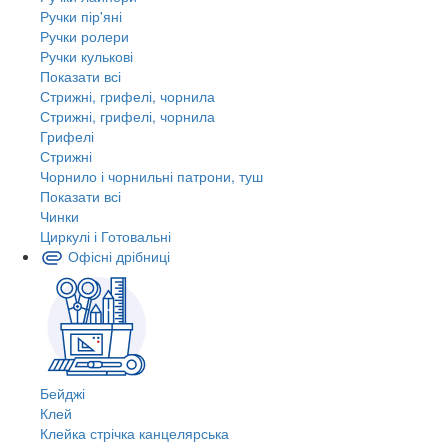
Ручки пір'яні
Ручки ролери
Ручки кулькові
Показати всі
Стрижні, грифелі, чорнила
Стрижні, грифелі, чорнила
Грифелі
Стрижні
Чорнило і чорнильні патрони, туш
Показати всі
Чинки
Циркулі і Готовальні
Офісні дрібниці
Бейджі
Клей
Клейка стрічка канцелярська