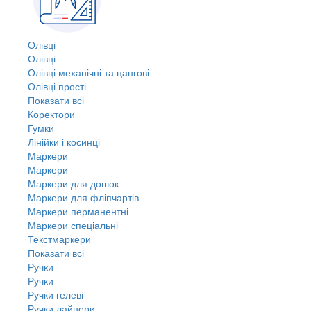
Олівці
Олівці
Олівці механічні та цангові
Олівці прості
Показати всі
Коректори
Гумки
Лінійки і косинці
Маркери
Маркери
Маркери для дошок
Маркери для фліпчартів
Маркери перманентні
Маркери спеціальні
Текстмаркери
Показати всі
Ручки
Ручки
Ручки гелеві
Ручки лайнери