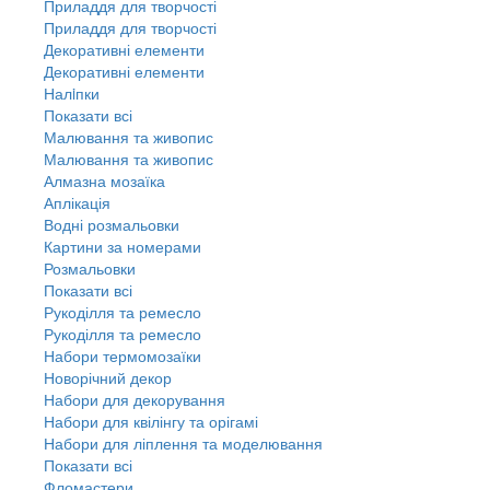
Приладдя для творчості
Приладдя для творчості
Декоративні елементи
Декоративні елементи
Налiпки
Показати всі
Малювання та живопис
Малювання та живопис
Алмазна мозаїка
Аплікація
Водні розмальовки
Картини за номерами
Розмальовки
Показати всі
Рукоділля та ремесло
Рукоділля та ремесло
Набори термомозаїки
Новорічний декор
Набори для декорування
Набори для квілінгу та орігамі
Набори для ліплення та моделювання
Показати всі
Фломастери