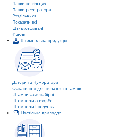
Папки на кільцях
Папки-реєстратори
Роздільники
Показати всі
Швидкозшивачi
Файли
Штемпельна продукція
Датери та Нумератори
Оснащення для печаток і штампів
Штампи самонабірні
Штемпельна фарба
Штемпельні подушки
Настільне приладдя