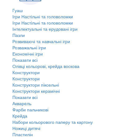
Гуаш
Ігри Настільні та головоломки
Ігри Настільні та головоломки
Інтелектуальні та ерудовані ігри
Пазли
Розвиваючі та навчальні ігри
Розважальні ігри
Економічні ігри
Показати всі
Олівці кольорові, крейда воскова
Конструктори
Конструктори
Конструктори піксельні
Конструктори керамічні
Показати всі
Акварель
Фарби пальчикові
Крейда
Набори кольорового паперу та картону
Ножиці дитячі
Пластилін