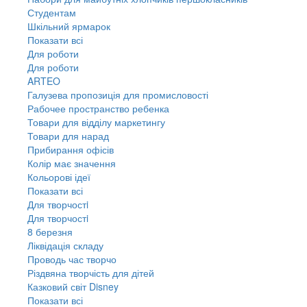
Студентам
Шкільний ярмарок
Показати всі
Для роботи
Для роботи
ARTEO
Галузева пропозиція для промисловості
Рабочее пространство ребенка
Товари для відділу маркетингу
Товари для нарад
Прибирання офісів
Колір має значення
Кольорові ідеї
Показати всі
Для творчостi
Для творчостi
8 березня
Ліквідація складу
Проводь час творчо
Різдвяна творчість для дітей
Казковий світ Disney
Показати всі