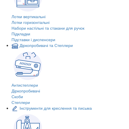
Лотки вертикальні
Лотки горизонтальні
Набори настільні та стакани для ручок
Підкладки
Підставки і диспенсери
Діркопробивачі та Степлери
Антистеплери
Діркопробивачі
Скоби
Степлери
Інструменти для креслення та письма