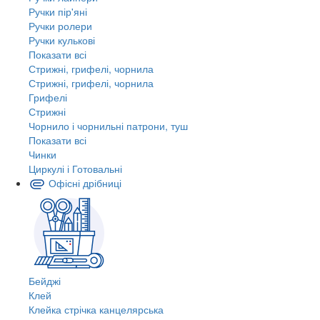
Ручки пір'яні
Ручки ролери
Ручки кулькові
Показати всі
Стрижні, грифелі, чорнила
Стрижні, грифелі, чорнила
Грифелі
Стрижні
Чорнило і чорнильні патрони, туш
Показати всі
Чинки
Циркулі і Готовальні
Офісні дрібниці
Бейджі
Клей
Клейка стрічка канцелярська