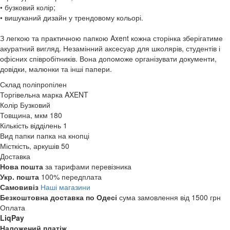
• бузковий колір;
• вишуканий дизайн у трендовому кольорі.
З легкою та практичною папкою Axent кожна сторінка зберігатиме
акуратний вигляд. Незамінний аксесуар для школярів, студентів і
офісних співробітників. Вона допоможе організувати документи,
довідки, малюнки та інші папери.
Склад
поліпропілен
Торгівельна марка
AXENT
Колір
Бузковий
Товщина, мкм
180
Кількість відділень
1
Вид папки
папка на кнопці
Місткість, аркушів
50
Доставка
Нова пошта
за тарифами перевізника
Укр. пошта
100% передплата
Самовивіз
Наші магазини
Безкоштовна доставка по Одесі
сума замовлення від 1500 грн
Оплата
LiqPay
Наложений платіж