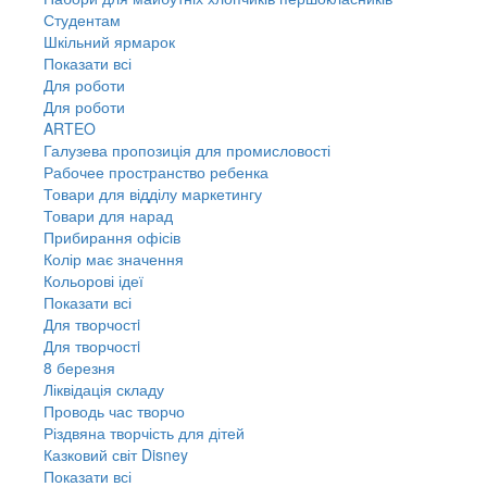
Студентам
Шкільний ярмарок
Показати всі
Для роботи
Для роботи
ARTEO
Галузева пропозиція для промисловості
Рабочее пространство ребенка
Товари для відділу маркетингу
Товари для нарад
Прибирання офісів
Колір має значення
Кольорові ідеї
Показати всі
Для творчостi
Для творчостi
8 березня
Ліквідація складу
Проводь час творчо
Різдвяна творчість для дітей
Казковий світ Disney
Показати всі