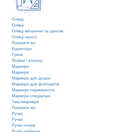
Олівці
Олівці
Олівці механічні та цангові
Олівці прості
Показати всі
Коректори
Гумки
Лінійки і косинці
Маркери
Маркери
Маркери для дошок
Маркери для фліпчартів
Маркери перманентні
Маркери спеціальні
Текстмаркери
Показати всі
Ручки
Ручки
Ручки гелеві
Ручки лайнери