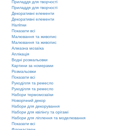
Приладдя для творчості
Приладдя для творчості
Декоративні елементи
Декоративні елементи
Налiпки
Показати всі
Малювання та живопис
Малювання та живопис
Алмазна мозаїка
Аплікація
Водні розмальовки
Картини за номерами
Розмальовки
Показати всі
Рукоділля та ремесло
Рукоділля та ремесло
Набори термомозаїки
Новорічний декор
Набори для декорування
Набори для квілінгу та орігамі
Набори для ліплення та моделювання
Показати всі
Фломастери