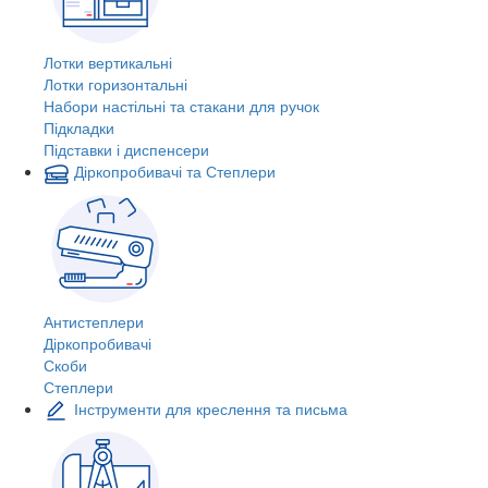
Лотки вертикальні
Лотки горизонтальні
Набори настільні та стакани для ручок
Підкладки
Підставки і диспенсери
Діркопробивачі та Степлери
Антистеплери
Діркопробивачі
Скоби
Степлери
Інструменти для креслення та письма