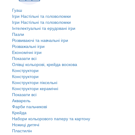
Гуаш
Ігри Настільні та головоломки
Ігри Настільні та головоломки
Інтелектуальні та ерудовані ігри
Пазли
Розвиваючі та навчальні ігри
Розважальні ігри
Економічні ігри
Показати всі
Олівці кольорові, крейда воскова
Конструктори
Конструктори
Конструктори піксельні
Конструктори керамічні
Показати всі
Акварель
Фарби пальчикові
Крейда
Набори кольорового паперу та картону
Ножиці дитячі
Пластилін