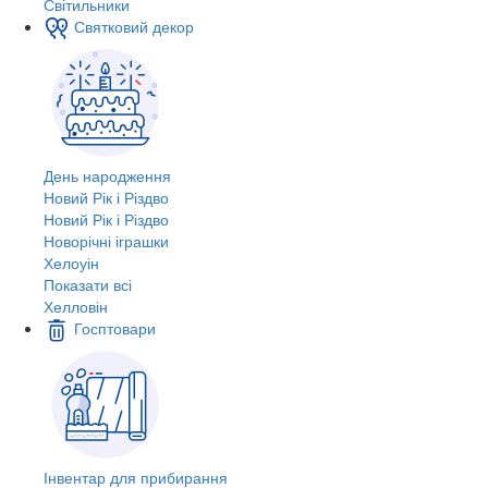
Світильники
Святковий декор
День народження
Новий Рік і Різдво
Новий Рік і Різдво
Новорічні іграшки
Хелоуін
Показати всі
Хелловін
Госптовари
Інвентар для прибирання