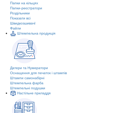
Папки на кільцях
Папки-реєстратори
Роздільники
Показати всі
Швидкозшивачi
Файли
Штемпельна продукція
Датери та Нумератори
Оснащення для печаток і штампів
Штампи самонабірні
Штемпельна фарба
Штемпельні подушки
Настільне приладдя