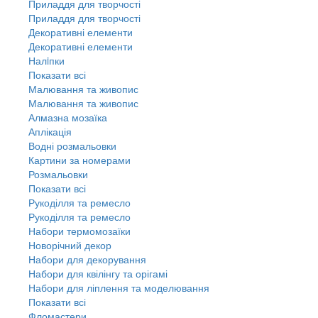
Приладдя для творчості
Приладдя для творчості
Декоративні елементи
Декоративні елементи
Налiпки
Показати всі
Малювання та живопис
Малювання та живопис
Алмазна мозаїка
Аплікація
Водні розмальовки
Картини за номерами
Розмальовки
Показати всі
Рукоділля та ремесло
Рукоділля та ремесло
Набори термомозаїки
Новорічний декор
Набори для декорування
Набори для квілінгу та орігамі
Набори для ліплення та моделювання
Показати всі
Фломастери