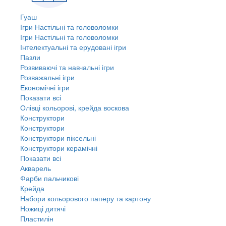
Гуаш
Ігри Настільні та головоломки
Ігри Настільні та головоломки
Інтелектуальні та ерудовані ігри
Пазли
Розвиваючі та навчальні ігри
Розважальні ігри
Економічні ігри
Показати всі
Олівці кольорові, крейда воскова
Конструктори
Конструктори
Конструктори піксельні
Конструктори керамічні
Показати всі
Акварель
Фарби пальчикові
Крейда
Набори кольорового паперу та картону
Ножиці дитячі
Пластилін