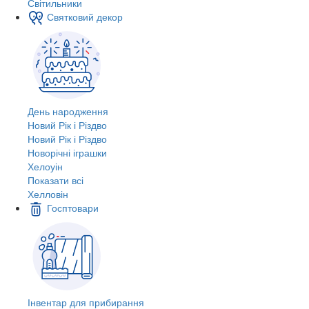
Світильники
Святковий декор
День народження
Новий Рік і Різдво
Новий Рік і Різдво
Новорічні іграшки
Хелоуін
Показати всі
Хелловін
Госптовари
Інвентар для прибирання