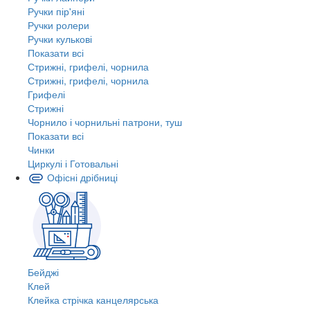
Ручки пір'яні
Ручки ролери
Ручки кулькові
Показати всі
Стрижні, грифелі, чорнила
Стрижні, грифелі, чорнила
Грифелі
Стрижні
Чорнило і чорнильні патрони, туш
Показати всі
Чинки
Циркулі і Готовальні
Офісні дрібниці
Бейджі
Клей
Клейка стрічка канцелярська