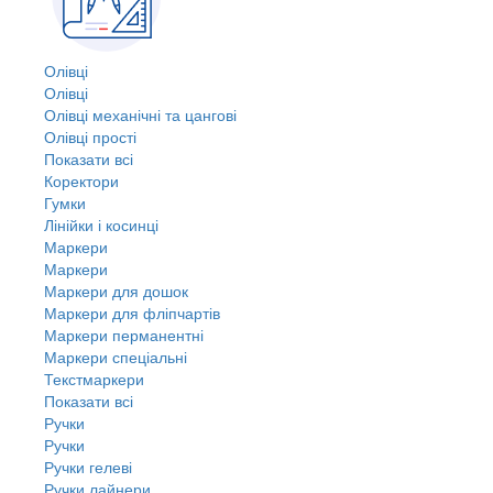
Олівці
Олівці
Олівці механічні та цангові
Олівці прості
Показати всі
Коректори
Гумки
Лінійки і косинці
Маркери
Маркери
Маркери для дошок
Маркери для фліпчартів
Маркери перманентні
Маркери спеціальні
Текстмаркери
Показати всі
Ручки
Ручки
Ручки гелеві
Ручки лайнери