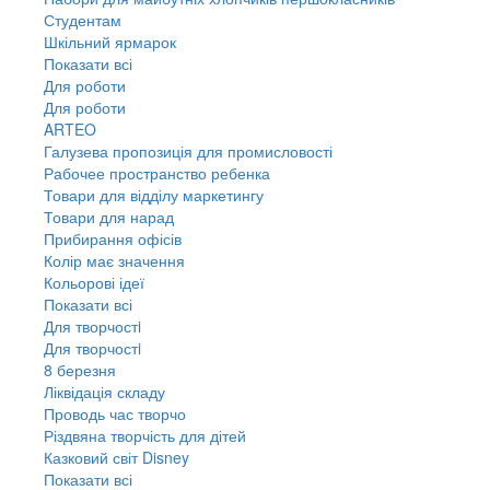
Студентам
Шкільний ярмарок
Показати всі
Для роботи
Для роботи
ARTEO
Галузева пропозиція для промисловості
Рабочее пространство ребенка
Товари для відділу маркетингу
Товари для нарад
Прибирання офісів
Колір має значення
Кольорові ідеї
Показати всі
Для творчостi
Для творчостi
8 березня
Ліквідація складу
Проводь час творчо
Різдвяна творчість для дітей
Казковий світ Disney
Показати всі