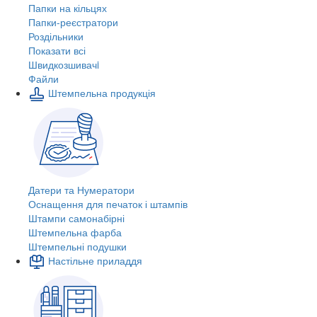
Папки на кільцях
Папки-реєстратори
Роздільники
Показати всі
Швидкозшивачi
Файли
Штемпельна продукція
Датери та Нумератори
Оснащення для печаток і штампів
Штампи самонабірні
Штемпельна фарба
Штемпельні подушки
Настільне приладдя