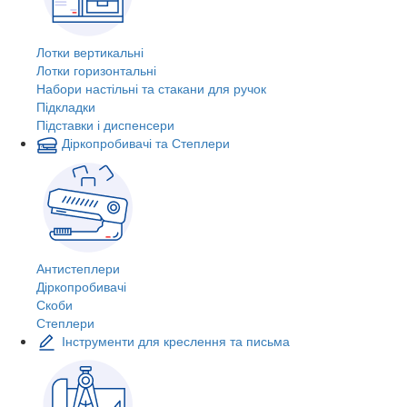
Лотки вертикальні
Лотки горизонтальні
Набори настільні та стакани для ручок
Підкладки
Підставки і диспенсери
Діркопробивачі та Степлери
Антистеплери
Діркопробивачі
Скоби
Степлери
Інструменти для креслення та письма