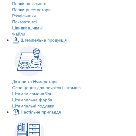
Папки на кільцях
Папки-реєстратори
Роздільники
Показати всі
Швидкозшивачi
Файли
Штемпельна продукція
Датери та Нумератори
Оснащення для печаток і штампів
Штампи самонабірні
Штемпельна фарба
Штемпельні подушки
Настільне приладдя