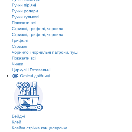
Ручки пір'яні
Ручки ролери
Ручки кулькові
Показати всі
Стрижні, грифелі, чорнила
Стрижні, грифелі, чорнила
Грифелі
Стрижні
Чорнило і чорнильні патрони, туш
Показати всі
Чинки
Циркулі і Готовальні
Офісні дрібниці
Бейджі
Клей
Клейка стрічка канцелярська