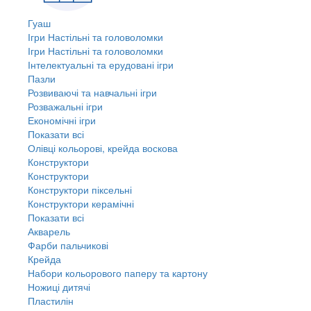
Гуаш
Ігри Настільні та головоломки
Ігри Настільні та головоломки
Інтелектуальні та ерудовані ігри
Пазли
Розвиваючі та навчальні ігри
Розважальні ігри
Економічні ігри
Показати всі
Олівці кольорові, крейда воскова
Конструктори
Конструктори
Конструктори піксельні
Конструктори керамічні
Показати всі
Акварель
Фарби пальчикові
Крейда
Набори кольорового паперу та картону
Ножиці дитячі
Пластилін