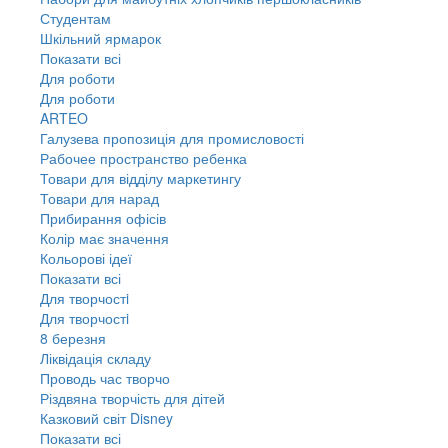
Студентам
Шкільний ярмарок
Показати всі
Для роботи
Для роботи
ARTEO
Галузева пропозиція для промисловості
Рабочее пространство ребенка
Товари для відділу маркетингу
Товари для нарад
Прибирання офісів
Колір має значення
Кольорові ідеї
Показати всі
Для творчостi
Для творчостi
8 березня
Ліквідація складу
Проводь час творчо
Різдвяна творчість для дітей
Казковий світ Disney
Показати всі