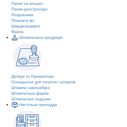
Папки на кільцях
Папки-реєстратори
Роздільники
Показати всі
Швидкозшивачi
Файли
Штемпельна продукція
Датери та Нумератори
Оснащення для печаток і штампів
Штампи самонабірні
Штемпельна фарба
Штемпельні подушки
Настільне приладдя