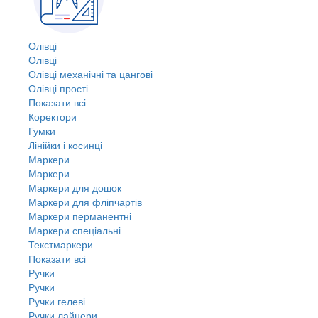
Олівці
Олівці
Олівці механічні та цангові
Олівці прості
Показати всі
Коректори
Гумки
Лінійки і косинці
Маркери
Маркери
Маркери для дошок
Маркери для фліпчартів
Маркери перманентні
Маркери спеціальні
Текстмаркери
Показати всі
Ручки
Ручки
Ручки гелеві
Ручки лайнери