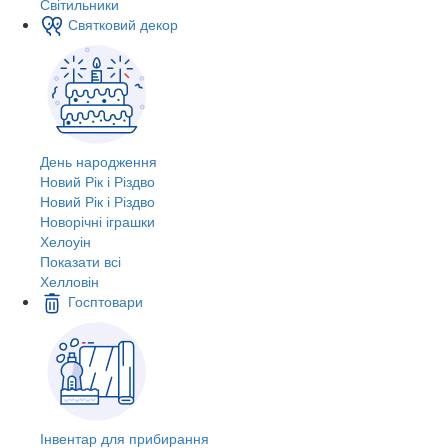
Світильники
Святковий декор
День народження
Новий Рік і Різдво
Новий Рік і Різдво
Новорічні іграшки
Хелоуін
Показати всі
Хелловін
Госптовари
Інвентар для прибирання