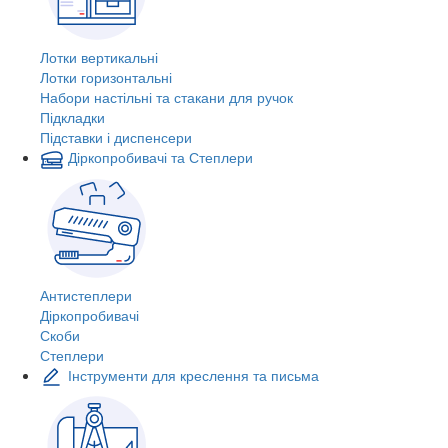
Лотки вертикальні
Лотки горизонтальні
Набори настільні та стакани для ручок
Підкладки
Підставки і диспенсери
Діркопробивачі та Степлери
Антистеплери
Діркопробивачі
Скоби
Степлери
Інструменти для креслення та письма