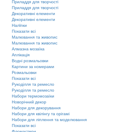
Приладдя для творчості
Приладдя для творчості
Декоративні елементи
Декоративні елементи
Налiпки
Показати всі
Малювання та живопис
Малювання та живопис
Алмазна мозаїка
Аплікація
Водні розмальовки
Картини за номерами
Розмальовки
Показати всі
Рукоділля та ремесло
Рукоділля та ремесло
Набори термомозаїки
Новорічний декор
Набори для декорування
Набори для квілінгу та орігамі
Набори для ліплення та моделювання
Показати всі
Фломастери