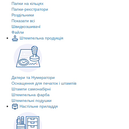
Папки на кільцях
Папки-реєстратори
Роздільники
Показати всі
Швидкозшивачi
Файли
Штемпельна продукція
Датери та Нумератори
Оснащення для печаток і штампів
Штампи самонабірні
Штемпельна фарба
Штемпельні подушки
Настільне приладдя