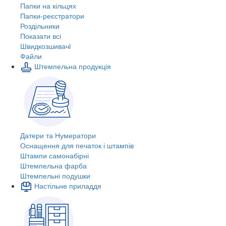
Папки на кільцях
Папки-реєстратори
Роздільники
Показати всі
Швидкозшивачi
Файли
Штемпельна продукція
Датери та Нумератори
Оснащення для печаток і штампів
Штампи самонабірні
Штемпельна фарба
Штемпельні подушки
Настільне приладдя