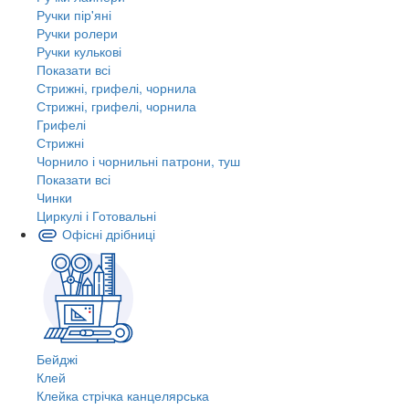
Ручки пір'яні
Ручки ролери
Ручки кулькові
Показати всі
Стрижні, грифелі, чорнила
Стрижні, грифелі, чорнила
Грифелі
Стрижні
Чорнило і чорнильні патрони, туш
Показати всі
Чинки
Циркулі і Готовальні
Офісні дрібниці
Бейджі
Клей
Клейка стрічка канцелярська