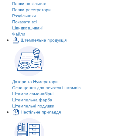
Папки на кільцях
Папки-реєстратори
Роздільники
Показати всі
Швидкозшивачi
Файли
Штемпельна продукція
Датери та Нумератори
Оснащення для печаток і штампів
Штампи самонабірні
Штемпельна фарба
Штемпельні подушки
Настільне приладдя