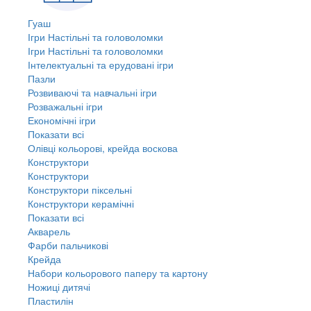
Гуаш
Ігри Настільні та головоломки
Ігри Настільні та головоломки
Інтелектуальні та ерудовані ігри
Пазли
Розвиваючі та навчальні ігри
Розважальні ігри
Економічні ігри
Показати всі
Олівці кольорові, крейда воскова
Конструктори
Конструктори
Конструктори піксельні
Конструктори керамічні
Показати всі
Акварель
Фарби пальчикові
Крейда
Набори кольорового паперу та картону
Ножиці дитячі
Пластилін