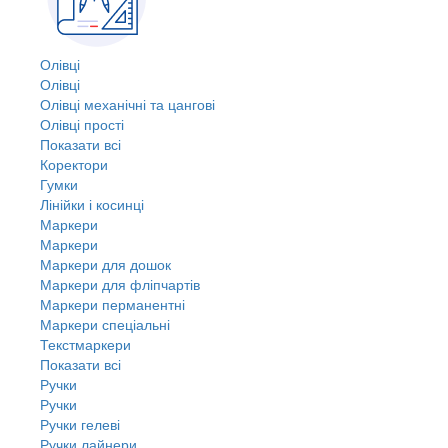
Олівці
Олівці
Олівці механічні та цангові
Олівці прості
Показати всі
Коректори
Гумки
Лінійки і косинці
Маркери
Маркери
Маркери для дошок
Маркери для фліпчартів
Маркери перманентні
Маркери спеціальні
Текстмаркери
Показати всі
Ручки
Ручки
Ручки гелеві
Ручки лайнери