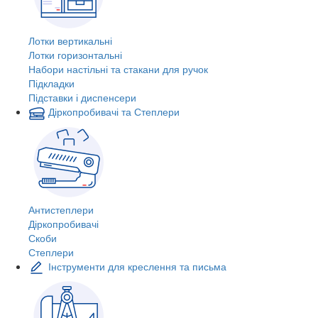
Лотки вертикальні
Лотки горизонтальні
Набори настільні та стакани для ручок
Підкладки
Підставки і диспенсери
Діркопробивачі та Степлери
Антистеплери
Діркопробивачі
Скоби
Степлери
Інструменти для креслення та письма