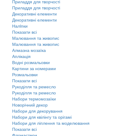
Приладдя для творчості
Приладдя для творчості
Декоративні елементи
Декоративні елементи
Налiпки
Показати всі
Малювання та живопис
Малювання та живопис
Алмазна мозаїка
Аплікація
Водні розмальовки
Картини за номерами
Розмальовки
Показати всі
Рукоділля та ремесло
Рукоділля та ремесло
Набори термомозаїки
Новорічний декор
Набори для декорування
Набори для квілінгу та орігамі
Набори для ліплення та моделювання
Показати всі
Фломастери