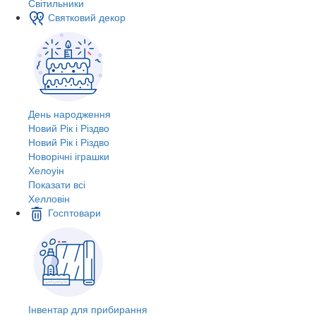
Світильники
Святковий декор
День народження
Новий Рік і Різдво
Новий Рік і Різдво
Новорічні іграшки
Хелоуін
Показати всі
Хелловін
Госптовари
Інвентар для прибирання