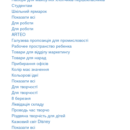
Студентам
Шкільний ярмарок
Показати всі
Для роботи
Для роботи
ARTEO
Галузева пропозиція для промисловості
Рабочее пространство ребенка
Товари для відділу маркетингу
Товари для нарад
Прибирання офісів
Колір має значення
Кольорові ідеї
Показати всі
Для творчостi
Для творчостi
8 березня
Ліквідація складу
Проводь час творчо
Різдвяна творчість для дітей
Казковий світ Disney
Показати всі