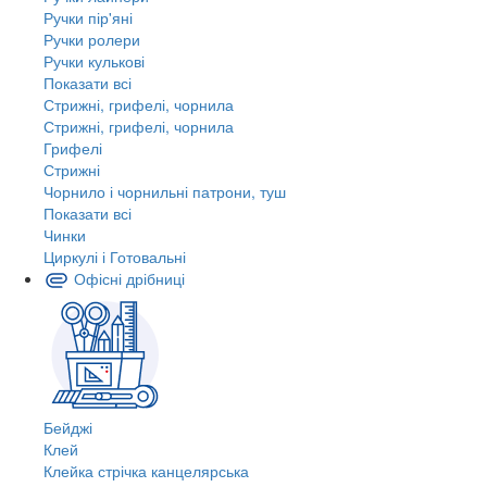
Ручки пір'яні
Ручки ролери
Ручки кулькові
Показати всі
Стрижні, грифелі, чорнила
Стрижні, грифелі, чорнила
Грифелі
Стрижні
Чорнило і чорнильні патрони, туш
Показати всі
Чинки
Циркулі і Готовальні
Офісні дрібниці
Бейджі
Клей
Клейка стрічка канцелярська