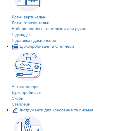
Лотки вертикальні
Лотки горизонтальні
Набори настільні та стакани для ручок
Підкладки
Підставки і диспенсери
Діркопробивачі та Степлери
Антистеплери
Діркопробивачі
Скоби
Степлери
Інструменти для креслення та письма