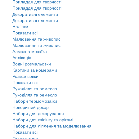
Приладдя для творчості
Приладдя для творчості
Декоративні елементи
Декоративні елементи
Налiпки
Показати всі
Малювання та живопис
Малювання та живопис
Алмазна мозаїка
Аплікація
Водні розмальовки
Картини за номерами
Розмальовки
Показати всі
Рукоділля та ремесло
Рукоділля та ремесло
Набори термомозаїки
Новорічний декор
Набори для декорування
Набори для квілінгу та орігамі
Набори для ліплення та моделювання
Показати всі
Фломастери