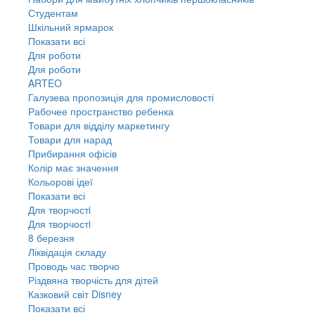
Студентам
Шкільний ярмарок
Показати всі
Для роботи
Для роботи
ARTEO
Галузева пропозиція для промисловості
Рабочее пространство ребенка
Товари для відділу маркетингу
Товари для нарад
Прибирання офісів
Колір має значення
Кольорові ідеї
Показати всі
Для творчостi
Для творчостi
8 березня
Ліквідація складу
Проводь час творчо
Різдвяна творчість для дітей
Казковий світ Disney
Показати всі