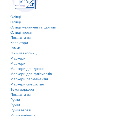
Олівці
Олівці
Олівці механічні та цангові
Олівці прості
Показати всі
Коректори
Гумки
Лінійки і косинці
Маркери
Маркери
Маркери для дошок
Маркери для фліпчартів
Маркери перманентні
Маркери спеціальні
Текстмаркери
Показати всі
Ручки
Ручки
Ручки гелеві
Ручки лайнери