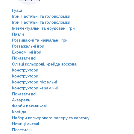
Гуаш
Ігри Настільні та головоломки
Ігри Настільні та головоломки
Інтелектуальні та ерудовані ігри
Пазли
Розвиваючі та навчальні ігри
Розважальні ігри
Економічні ігри
Показати всі
Олівці кольорові, крейда воскова
Конструктори
Конструктори
Конструктори піксельні
Конструктори керамічні
Показати всі
Акварель
Фарби пальчикові
Крейда
Набори кольорового паперу та картону
Ножиці дитячі
Пластилін