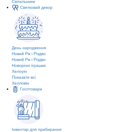
Світильники
Святковий декор
День народження
Новий Рік і Різдво
Новий Рік і Різдво
Новорічні іграшки
Хелоуін
Показати всі
Хелловін
Госптовари
Інвентар для прибирання