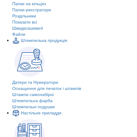
Папки на кільцях
Папки-реєстратори
Роздільники
Показати всі
Швидкозшивачi
Файли
Штемпельна продукція
Датери та Нумератори
Оснащення для печаток і штампів
Штампи самонабірні
Штемпельна фарба
Штемпельні подушки
Настільне приладдя