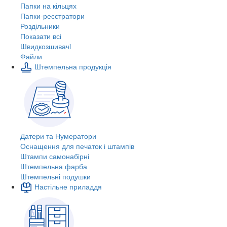
Папки на кільцях
Папки-реєстратори
Роздільники
Показати всі
Швидкозшивачi
Файли
Штемпельна продукція
Датери та Нумератори
Оснащення для печаток і штампів
Штампи самонабірні
Штемпельна фарба
Штемпельні подушки
Настільне приладдя