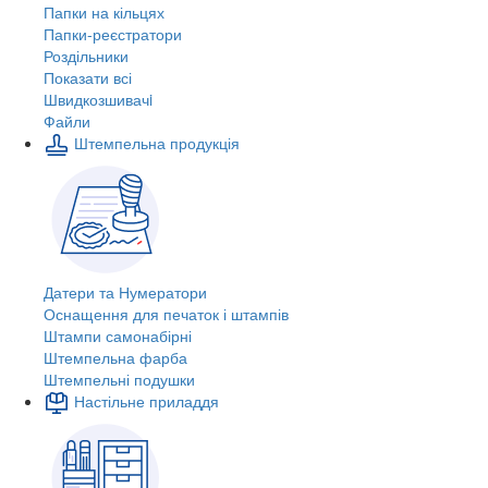
Папки на кільцях
Папки-реєстратори
Роздільники
Показати всі
Швидкозшивачi
Файли
Штемпельна продукція
Датери та Нумератори
Оснащення для печаток і штампів
Штампи самонабірні
Штемпельна фарба
Штемпельні подушки
Настільне приладдя