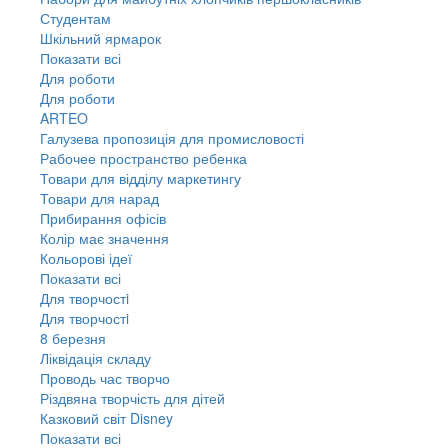
Студентам
Шкільний ярмарок
Показати всі
Для роботи
Для роботи
ARTEO
Галузева пропозиція для промисловості
Рабочее пространство ребенка
Товари для відділу маркетингу
Товари для нарад
Прибирання офісів
Колір має значення
Кольорові ідеї
Показати всі
Для творчостi
Для творчостi
8 березня
Ліквідація складу
Проводь час творчо
Різдвяна творчість для дітей
Казковий світ Disney
Показати всі