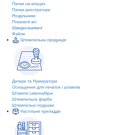
Папки на кільцях
Папки-реєстратори
Роздільники
Показати всі
Швидкозшивачi
Файли
Штемпельна продукція
Датери та Нумератори
Оснащення для печаток і штампів
Штампи самонабірні
Штемпельна фарба
Штемпельні подушки
Настільне приладдя