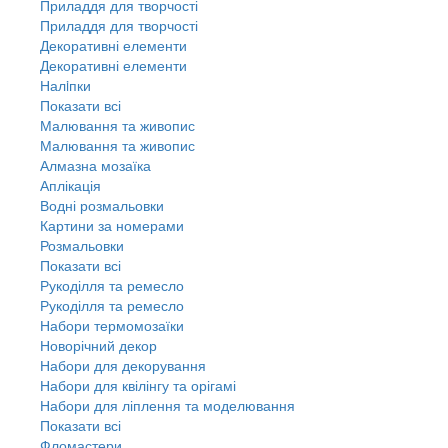
Приладдя для творчості
Приладдя для творчості
Декоративні елементи
Декоративні елементи
Налiпки
Показати всі
Малювання та живопис
Малювання та живопис
Алмазна мозаїка
Аплікація
Водні розмальовки
Картини за номерами
Розмальовки
Показати всі
Рукоділля та ремесло
Рукоділля та ремесло
Набори термомозаїки
Новорічний декор
Набори для декорування
Набори для квілінгу та орігамі
Набори для ліплення та моделювання
Показати всі
Фломастери