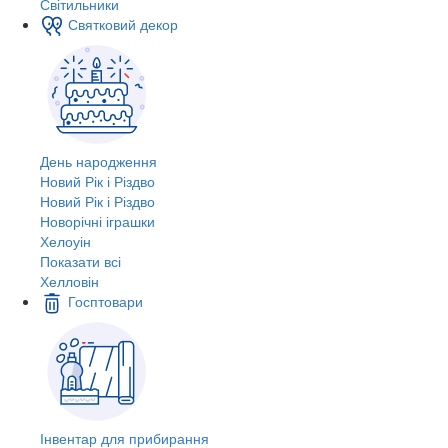
Світильники
Святковий декор
День народження
Новий Рік і Різдво
Новий Рік і Різдво
Новорічні іграшки
Хелоуін
Показати всі
Хелловін
Госптовари
Інвентар для прибирання