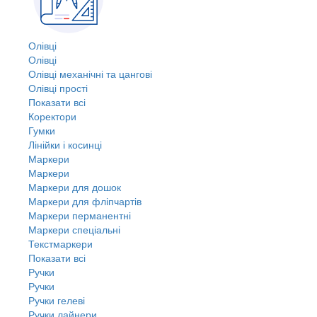
Олівці
Олівці
Олівці механічні та цангові
Олівці прості
Показати всі
Коректори
Гумки
Лінійки і косинці
Маркери
Маркери
Маркери для дошок
Маркери для фліпчартів
Маркери перманентні
Маркери спеціальні
Текстмаркери
Показати всі
Ручки
Ручки
Ручки гелеві
Ручки лайнери