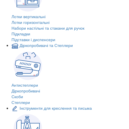
Лотки вертикальні
Лотки горизонтальні
Набори настільні та стакани для ручок
Підкладки
Підставки і диспенсери
Діркопробивачі та Степлери
Антистеплери
Діркопробивачі
Скоби
Степлери
Інструменти для креслення та письма