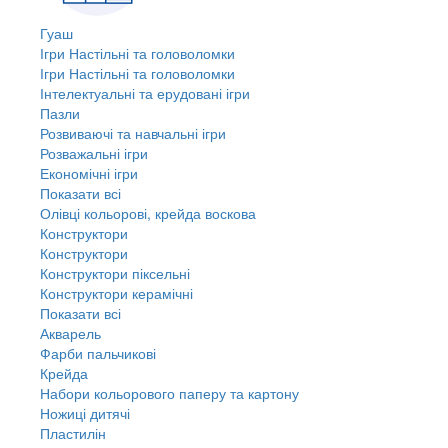
Гуаш
Ігри Настільні та головоломки
Ігри Настільні та головоломки
Інтелектуальні та ерудовані ігри
Пазли
Розвиваючі та навчальні ігри
Розважальні ігри
Економічні ігри
Показати всі
Олівці кольорові, крейда воскова
Конструктори
Конструктори
Конструктори піксельні
Конструктори керамічні
Показати всі
Акварель
Фарби пальчикові
Крейда
Набори кольорового паперу та картону
Ножиці дитячі
Пластилін