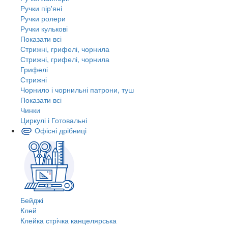
Ручки пір'яні
Ручки ролери
Ручки кулькові
Показати всі
Стрижні, грифелі, чорнила
Стрижні, грифелі, чорнила
Грифелі
Стрижні
Чорнило і чорнильні патрони, туш
Показати всі
Чинки
Циркулі і Готовальні
Офісні дрібниці
Бейджі
Клей
Клейка стрічка канцелярська