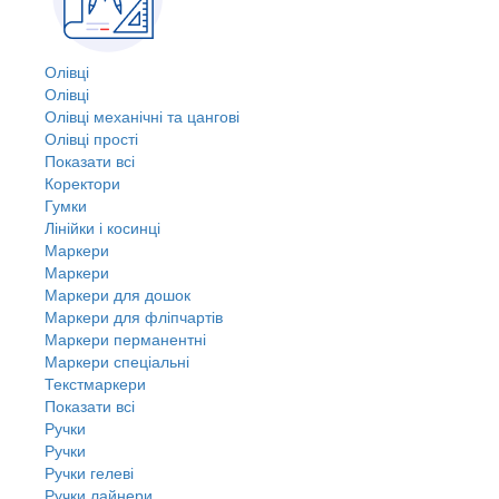
Олівці
Олівці
Олівці механічні та цангові
Олівці прості
Показати всі
Коректори
Гумки
Лінійки і косинці
Маркери
Маркери
Маркери для дошок
Маркери для фліпчартів
Маркери перманентні
Маркери спеціальні
Текстмаркери
Показати всі
Ручки
Ручки
Ручки гелеві
Ручки лайнери