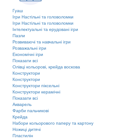
Гуаш
Ігри Настільні та головоломки
Ігри Настільні та головоломки
Інтелектуальні та ерудовані ігри
Пазли
Розвиваючі та навчальні ігри
Розважальні ігри
Економічні ігри
Показати всі
Олівці кольорові, крейда воскова
Конструктори
Конструктори
Конструктори піксельні
Конструктори керамічні
Показати всі
Акварель
Фарби пальчикові
Крейда
Набори кольорового паперу та картону
Ножиці дитячі
Пластилін