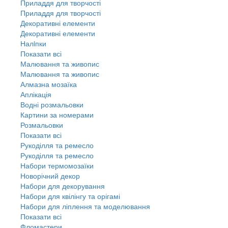
Приладдя для творчості
Приладдя для творчості
Декоративні елементи
Декоративні елементи
Налiпки
Показати всі
Малювання та живопис
Малювання та живопис
Алмазна мозаїка
Аплікація
Водні розмальовки
Картини за номерами
Розмальовки
Показати всі
Рукоділля та ремесло
Рукоділля та ремесло
Набори термомозаїки
Новорічний декор
Набори для декорування
Набори для квілінгу та орігамі
Набори для ліплення та моделювання
Показати всі
Фломастери