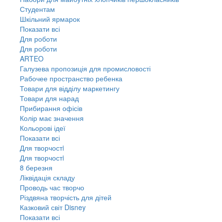
Студентам
Шкільний ярмарок
Показати всі
Для роботи
Для роботи
ARTEO
Галузева пропозиція для промисловості
Рабочее пространство ребенка
Товари для відділу маркетингу
Товари для нарад
Прибирання офісів
Колір має значення
Кольорові ідеї
Показати всі
Для творчостi
Для творчостi
8 березня
Ліквідація складу
Проводь час творчо
Різдвяна творчість для дітей
Казковий світ Disney
Показати всі