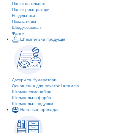
Папки на кільцях
Папки-реєстратори
Роздільники
Показати всі
Швидкозшивачi
Файли
Штемпельна продукція
Датери та Нумератори
Оснащення для печаток і штампів
Штампи самонабірні
Штемпельна фарба
Штемпельні подушки
Настільне приладдя