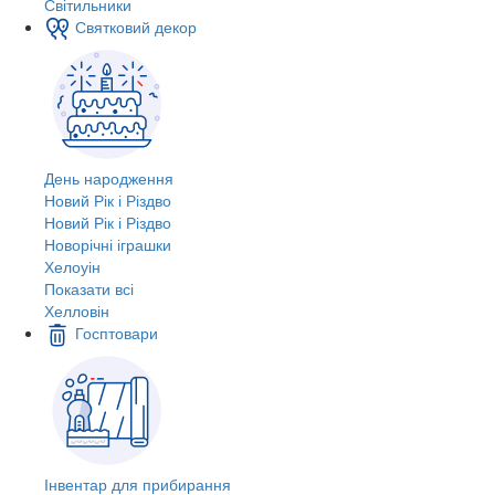
Світильники
Святковий декор
День народження
Новий Рік і Різдво
Новий Рік і Різдво
Новорічні іграшки
Хелоуін
Показати всі
Хелловін
Госптовари
Інвентар для прибирання