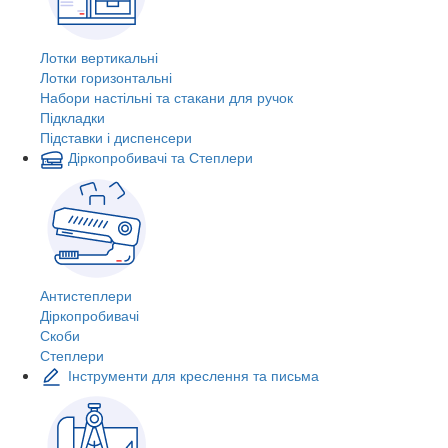
Лотки вертикальні
Лотки горизонтальні
Набори настільні та стакани для ручок
Підкладки
Підставки і диспенсери
Діркопробивачі та Степлери
Антистеплери
Діркопробивачі
Скоби
Степлери
Інструменти для креслення та письма