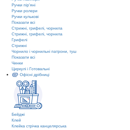
Ручки пір'яні
Ручки ролери
Ручки кулькові
Показати всі
Стрижні, грифелі, чорнила
Стрижні, грифелі, чорнила
Грифелі
Стрижні
Чорнило і чорнильні патрони, туш
Показати всі
Чинки
Циркулі і Готовальні
Офісні дрібниці
Бейджі
Клей
Клейка стрічка канцелярська