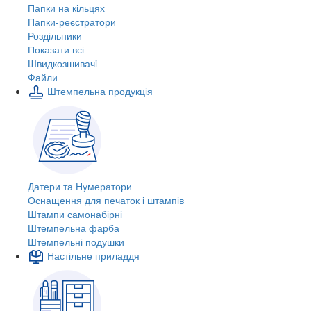
Папки на кільцях
Папки-реєстратори
Роздільники
Показати всі
Швидкозшивачi
Файли
Штемпельна продукція
Датери та Нумератори
Оснащення для печаток і штампів
Штампи самонабірні
Штемпельна фарба
Штемпельні подушки
Настільне приладдя