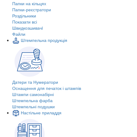
Папки на кільцях
Папки-реєстратори
Роздільники
Показати всі
Швидкозшивачi
Файли
Штемпельна продукція
Датери та Нумератори
Оснащення для печаток і штампів
Штампи самонабірні
Штемпельна фарба
Штемпельні подушки
Настільне приладдя