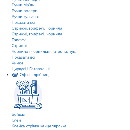
Ручки пір'яні
Ручки ролери
Ручки кулькові
Показати всі
Стрижні, грифелі, чорнила
Стрижні, грифелі, чорнила
Грифелі
Стрижні
Чорнило і чорнильні патрони, туш
Показати всі
Чинки
Циркулі і Готовальні
Офісні дрібниці
Бейджі
Клей
Клейка стрічка канцелярська