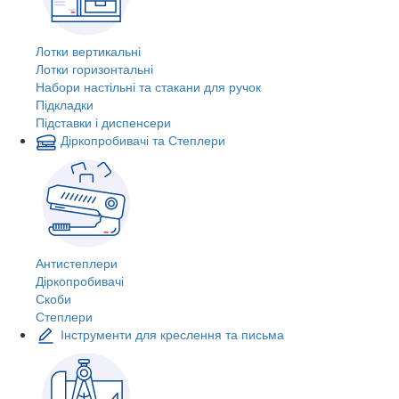
Лотки вертикальні
Лотки горизонтальні
Набори настільні та стакани для ручок
Підкладки
Підставки і диспенсери
Діркопробивачі та Степлери
Антистеплери
Діркопробивачі
Скоби
Степлери
Інструменти для креслення та письма