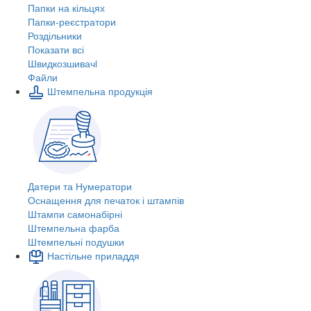
Папки на кільцях
Папки-реєстратори
Роздільники
Показати всі
Швидкозшивачi
Файли
Штемпельна продукція
Датери та Нумератори
Оснащення для печаток і штампів
Штампи самонабірні
Штемпельна фарба
Штемпельні подушки
Настільне приладдя