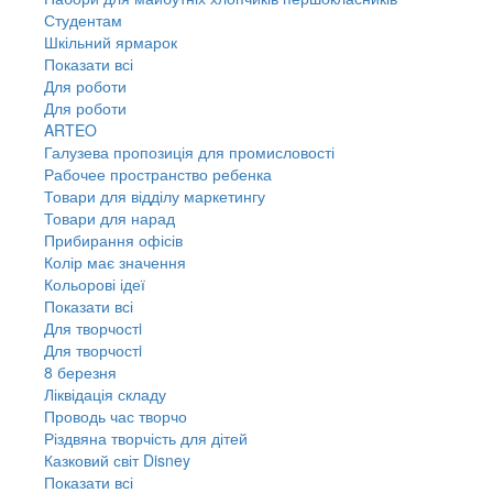
Студентам
Шкільний ярмарок
Показати всі
Для роботи
Для роботи
ARTEO
Галузева пропозиція для промисловості
Рабочее пространство ребенка
Товари для відділу маркетингу
Товари для нарад
Прибирання офісів
Колір має значення
Кольорові ідеї
Показати всі
Для творчостi
Для творчостi
8 березня
Ліквідація складу
Проводь час творчо
Різдвяна творчість для дітей
Казковий світ Disney
Показати всі