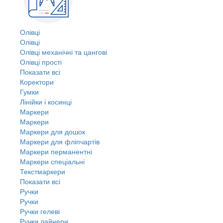
Олівці
Олівці
Олівці механічні та цангові
Олівці прості
Показати всі
Коректори
Гумки
Лінійки і косинці
Маркери
Маркери
Маркери для дошок
Маркери для фліпчартів
Маркери перманентні
Маркери спеціальні
Текстмаркери
Показати всі
Ручки
Ручки
Ручки гелеві
Ручки лайнери