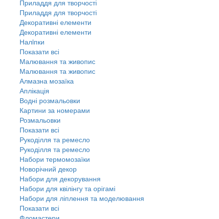
Приладдя для творчості
Приладдя для творчості
Декоративні елементи
Декоративні елементи
Налiпки
Показати всі
Малювання та живопис
Малювання та живопис
Алмазна мозаїка
Аплікація
Водні розмальовки
Картини за номерами
Розмальовки
Показати всі
Рукоділля та ремесло
Рукоділля та ремесло
Набори термомозаїки
Новорічний декор
Набори для декорування
Набори для квілінгу та орігамі
Набори для ліплення та моделювання
Показати всі
Фломастери