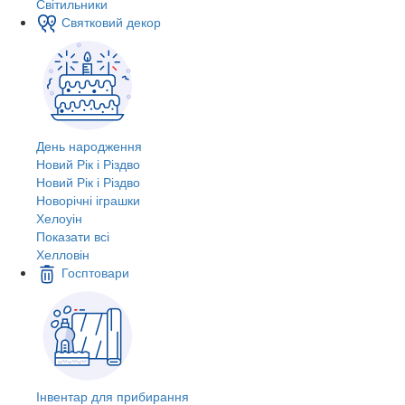
Світильники
Святковий декор
День народження
Новий Рік і Різдво
Новий Рік і Різдво
Новорічні іграшки
Хелоуін
Показати всі
Хелловін
Госптовари
Інвентар для прибирання