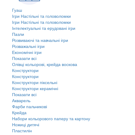
Гуаш
Ігри Настільні та головоломки
Ігри Настільні та головоломки
Інтелектуальні та ерудовані ігри
Пазли
Розвиваючі та навчальні ігри
Розважальні ігри
Економічні ігри
Показати всі
Олівці кольорові, крейда воскова
Конструктори
Конструктори
Конструктори піксельні
Конструктори керамічні
Показати всі
Акварель
Фарби пальчикові
Крейда
Набори кольорового паперу та картону
Ножиці дитячі
Пластилін