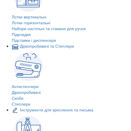
Лотки вертикальні
Лотки горизонтальні
Набори настільні та стакани для ручок
Підкладки
Підставки і диспенсери
Діркопробивачі та Степлери
Антистеплери
Діркопробивачі
Скоби
Степлери
Інструменти для креслення та письма