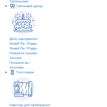
Світильники
Святковий декор
День народження
Новий Рік і Різдво
Новий Рік і Різдво
Новорічні іграшки
Хелоуін
Показати всі
Хелловін
Госптовари
Інвентар для прибирання