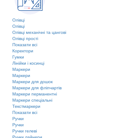
Олівці
Олівці
Олівці механічні та цангові
Олівці прості
Показати всі
Коректори
Гумки
Лінійки і косинці
Маркери
Маркери
Маркери для дошок
Маркери для фліпчартів
Маркери перманентні
Маркери спеціальні
Текстмаркери
Показати всі
Ручки
Ручки
Ручки гелеві
Ручки лайнери