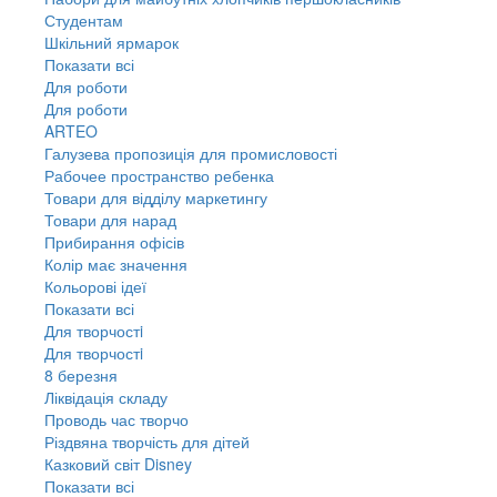
Студентам
Шкільний ярмарок
Показати всі
Для роботи
Для роботи
ARTEO
Галузева пропозиція для промисловості
Рабочее пространство ребенка
Товари для відділу маркетингу
Товари для нарад
Прибирання офісів
Колір має значення
Кольорові ідеї
Показати всі
Для творчостi
Для творчостi
8 березня
Ліквідація складу
Проводь час творчо
Різдвяна творчість для дітей
Казковий світ Disney
Показати всі