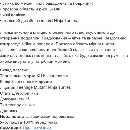
• стійка до механічних пошкоджень та подряпин;
• прозора область мірної шкали;
• чіткі поділки;
• стильний дизайн в ліцензії Ninja Turtles.
Лінійка виконана із міцного безпечного пластику, стійкого до
утворення подряпин. Градуювання – чітке та виразне, бездоганно
контрастує з білим папером. Прозора область мірної шкали
дозволяє чітко розглянути необхідний відрізок чи лініювання
зошита. Легенька і компактна лінійка, яка буде завжди під рукою та
зможе виручити у потрібний момент.
Склад
пластик
Торгівельна марка
KITE канцелярія
Колір
З кольоровим друком
Ліцензія
Teenage Mutant Ninja Turtles
Стать
Для хлопчиків
Довжина, см
15
Тип товару
лінійка
Доставка
Нова пошта
за тарифами перевізника
Укр. пошта
100% передплата
Самовивіз
Наші магазини