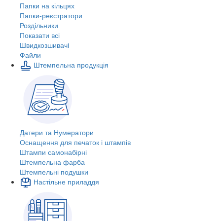
Папки на кільцях
Папки-реєстратори
Роздільники
Показати всі
Швидкозшивачi
Файли
Штемпельна продукція
Датери та Нумератори
Оснащення для печаток і штампів
Штампи самонабірні
Штемпельна фарба
Штемпельні подушки
Настільне приладдя