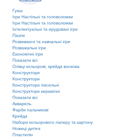
Гуаш
Ігри Настільні та головоломки
Ігри Настільні та головоломки
Інтелектуальні та ерудовані ігри
Пазли
Розвиваючі та навчальні ігри
Розважальні ігри
Економічні ігри
Показати всі
Олівці кольорові, крейда воскова
Конструктори
Конструктори
Конструктори піксельні
Конструктори керамічні
Показати всі
Акварель
Фарби пальчикові
Крейда
Набори кольорового паперу та картону
Ножиці дитячі
Пластилін