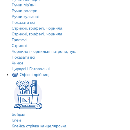
Ручки пір'яні
Ручки ролери
Ручки кулькові
Показати всі
Стрижні, грифелі, чорнила
Стрижні, грифелі, чорнила
Грифелі
Стрижні
Чорнило і чорнильні патрони, туш
Показати всі
Чинки
Циркулі і Готовальні
Офісні дрібниці
Бейджі
Клей
Клейка стрічка канцелярська