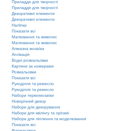
Приладдя для творчості
Приладдя для творчості
Декоративні елементи
Декоративні елементи
Налiпки
Показати всі
Малювання та живопис
Малювання та живопис
Алмазна мозаїка
Аплікація
Водні розмальовки
Картини за номерами
Розмальовки
Показати всі
Рукоділля та ремесло
Рукоділля та ремесло
Набори термомозаїки
Новорічний декор
Набори для декорування
Набори для квілінгу та орігамі
Набори для ліплення та моделювання
Показати всі
Фломастери