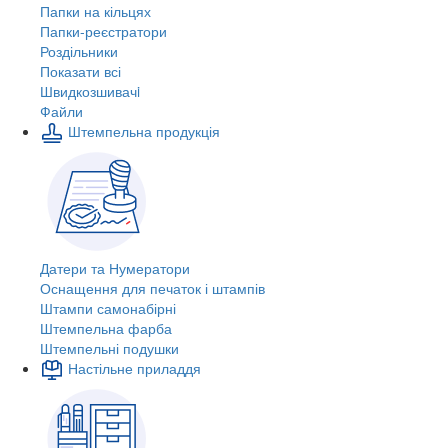
Папки на кільцях
Папки-реєстратори
Роздільники
Показати всі
Швидкозшивачi
Файли
Штемпельна продукція
Датери та Нумератори
Оснащення для печаток і штампів
Штампи самонабірні
Штемпельна фарба
Штемпельні подушки
Настільне приладдя