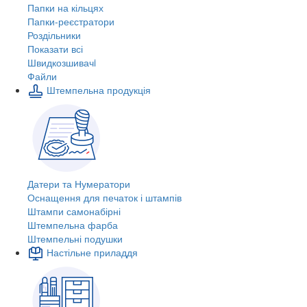
Папки на кільцях
Папки-реєстратори
Роздільники
Показати всі
Швидкозшивачi
Файли
Штемпельна продукція
Датери та Нумератори
Оснащення для печаток і штампів
Штампи самонабірні
Штемпельна фарба
Штемпельні подушки
Настільне приладдя