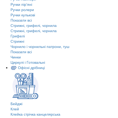
Ручки пір'яні
Ручки ролери
Ручки кулькові
Показати всі
Стрижні, грифелі, чорнила
Стрижні, грифелі, чорнила
Грифелі
Стрижні
Чорнило і чорнильні патрони, туш
Показати всі
Чинки
Циркулі і Готовальні
Офісні дрібниці
Бейджі
Клей
Клейка стрічка канцелярська