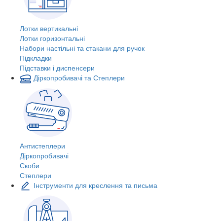
Лотки вертикальні
Лотки горизонтальні
Набори настільні та стакани для ручок
Підкладки
Підставки і диспенсери
Діркопробивачі та Степлери
Антистеплери
Діркопробивачі
Скоби
Степлери
Інструменти для креслення та письма