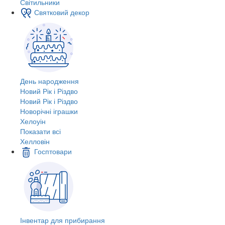
Світильники
Святковий декор
День народження
Новий Рік і Різдво
Новий Рік і Різдво
Новорічні іграшки
Хелоуін
Показати всі
Хелловін
Госптовари
Інвентар для прибирання