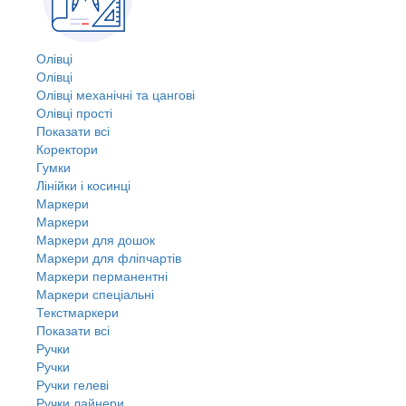
Олівці
Олівці
Олівці механічні та цангові
Олівці прості
Показати всі
Коректори
Гумки
Лінійки і косинці
Маркери
Маркери
Маркери для дошок
Маркери для фліпчартів
Маркери перманентні
Маркери спеціальні
Текстмаркери
Показати всі
Ручки
Ручки
Ручки гелеві
Ручки лайнери