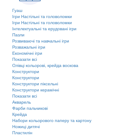
Гуаш
Ігри Настільні та головоломки
Ігри Настільні та головоломки
Інтелектуальні та ерудовані ігри
Пазли
Розвиваючі та навчальні ігри
Розважальні ігри
Економічні ігри
Показати всі
Олівці кольорові, крейда воскова
Конструктори
Конструктори
Конструктори піксельні
Конструктори керамічні
Показати всі
Акварель
Фарби пальчикові
Крейда
Набори кольорового паперу та картону
Ножиці дитячі
Пластилін