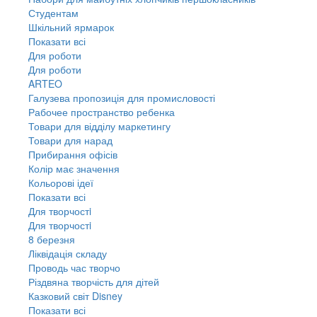
Студентам
Шкільний ярмарок
Показати всі
Для роботи
Для роботи
ARTEO
Галузева пропозиція для промисловості
Рабочее пространство ребенка
Товари для відділу маркетингу
Товари для нарад
Прибирання офісів
Колір має значення
Кольорові ідеї
Показати всі
Для творчостi
Для творчостi
8 березня
Ліквідація складу
Проводь час творчо
Різдвяна творчість для дітей
Казковий світ Disney
Показати всі