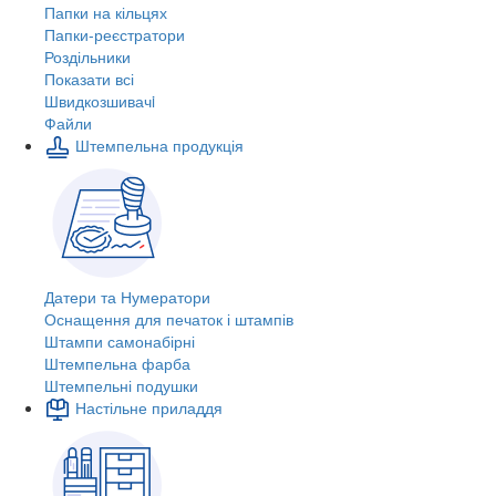
Папки на кільцях
Папки-реєстратори
Роздільники
Показати всі
Швидкозшивачi
Файли
Штемпельна продукція
Датери та Нумератори
Оснащення для печаток і штампів
Штампи самонабірні
Штемпельна фарба
Штемпельні подушки
Настільне приладдя