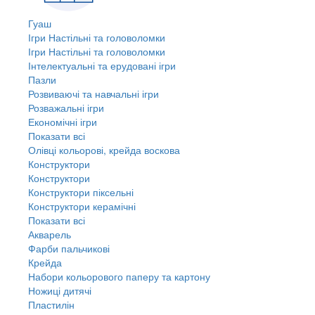
Гуаш
Ігри Настільні та головоломки
Ігри Настільні та головоломки
Інтелектуальні та ерудовані ігри
Пазли
Розвиваючі та навчальні ігри
Розважальні ігри
Економічні ігри
Показати всі
Олівці кольорові, крейда воскова
Конструктори
Конструктори
Конструктори піксельні
Конструктори керамічні
Показати всі
Акварель
Фарби пальчикові
Крейда
Набори кольорового паперу та картону
Ножиці дитячі
Пластилін