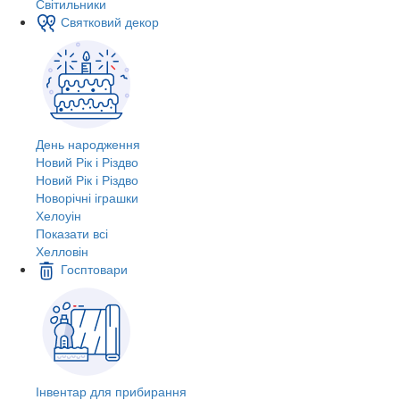
Світильники
Святковий декор
День народження
Новий Рік і Різдво
Новий Рік і Різдво
Новорічні іграшки
Хелоуін
Показати всі
Хелловін
Госптовари
Інвентар для прибирання