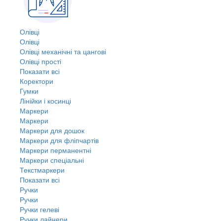
Олівці
Олівці
Олівці механічні та цангові
Олівці прості
Показати всі
Коректори
Гумки
Лінійки і косинці
Маркери
Маркери
Маркери для дошок
Маркери для фліпчартів
Маркери перманентні
Маркери спеціальні
Текстмаркери
Показати всі
Ручки
Ручки
Ручки гелеві
Ручки лайнери