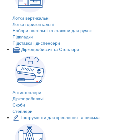
Лотки вертикальні
Лотки горизонтальні
Набори настільні та стакани для ручок
Підкладки
Підставки і диспенсери
Діркопробивачі та Степлери
Антистеплери
Діркопробивачі
Скоби
Степлери
Інструменти для креслення та письма