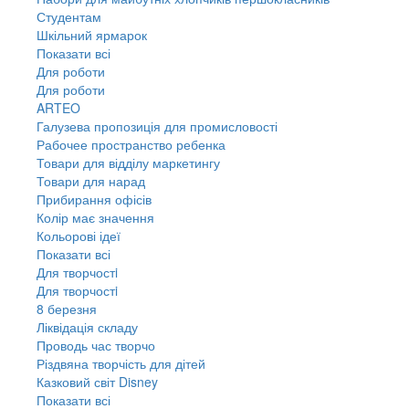
Студентам
Шкільний ярмарок
Показати всі
Для роботи
Для роботи
ARTEO
Галузева пропозиція для промисловості
Рабочее пространство ребенка
Товари для відділу маркетингу
Товари для нарад
Прибирання офісів
Колір має значення
Кольорові ідеї
Показати всі
Для творчостi
Для творчостi
8 березня
Ліквідація складу
Проводь час творчо
Різдвяна творчість для дітей
Казковий світ Disney
Показати всі