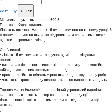
До кошику
В 1 клік
Мінімальна сума замовлення:
600 ₴
Про товар
Характеристики
Лінійка пластикова Economix 15 см – незамінна на кожному уроці. З
її допомогою можна акуратно підкреслювати слова, вимірювати
відрізки та креслити таблиці.
Особливості:
• лінійка 15 см: компактна та зручна, відмінно поміщається в
пеналі;
• виконана з безпечного високоякісного пластику – термостійка,
стійка до механічних пошкоджень та подряпин;
• прозора лінійка та область мірної шкали – для зручності у роботі;
• чітке та контрастне градуювання – виразно видно кожну поділку.
Торгова марка Economix – це провідний український виробник
канцтоварів, а також імпортер європейської продукції з
багаторічною історією та оптимальним співвідношенням «ціна –
якість».