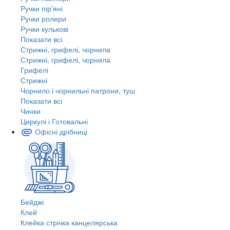
Ручки пір'яні
Ручки ролери
Ручки кулькові
Показати всі
Стрижні, грифелі, чорнила
Стрижні, грифелі, чорнила
Грифелі
Стрижні
Чорнило і чорнильні патрони, туш
Показати всі
Чинки
Циркулі і Готовальні
Офісні дрібниці
Бейджі
Клей
Клейка стрічка канцелярська