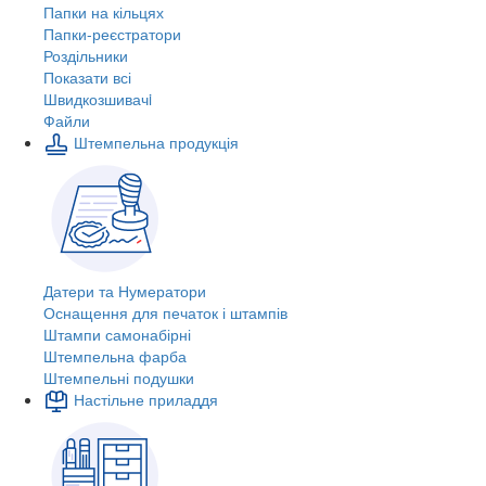
Папки на кільцях
Папки-реєстратори
Роздільники
Показати всі
Швидкозшивачi
Файли
Штемпельна продукція
Датери та Нумератори
Оснащення для печаток і штампів
Штампи самонабірні
Штемпельна фарба
Штемпельні подушки
Настільне приладдя