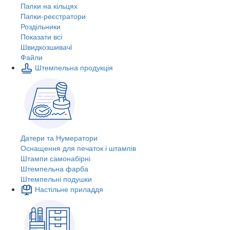
Папки на кільцях
Папки-реєстратори
Роздільники
Показати всі
Швидкозшивачi
Файли
Штемпельна продукція
Датери та Нумератори
Оснащення для печаток і штампів
Штампи самонабірні
Штемпельна фарба
Штемпельні подушки
Настільне приладдя