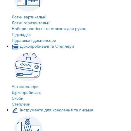
Лотки вертикальні
Лотки горизонтальні
Набори настільні та стакани для ручок
Підкладки
Підставки і диспенсери
Діркопробивачі та Степлери
Антистеплери
Діркопробивачі
Скоби
Степлери
Інструменти для креслення та письма