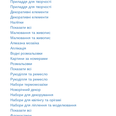
Приладдя для творчості
Приладдя для творчості
Декоративні елементи
Декоративні елементи
Налiпки
Показати всі
Малювання та живопис
Малювання та живопис
Алмазна мозаїка
Аплікація
Водні розмальовки
Картини за номерами
Розмальовки
Показати всі
Рукоділля та ремесло
Рукоділля та ремесло
Набори термомозаїки
Новорічний декор
Набори для декорування
Набори для квілінгу та орігамі
Набори для ліплення та моделювання
Показати всі
Фломастери