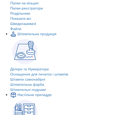
Папки на кільцях
Папки-реєстратори
Роздільники
Показати всі
Швидкозшивачi
Файли
Штемпельна продукція
Датери та Нумератори
Оснащення для печаток і штампів
Штампи самонабірні
Штемпельна фарба
Штемпельні подушки
Настільне приладдя