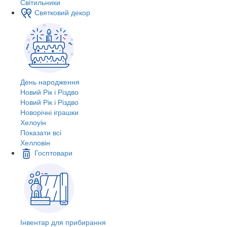
Світильники
Святковий декор
День народження
Новий Рік і Різдво
Новий Рік і Різдво
Новорічні іграшки
Хелоуін
Показати всі
Хелловін
Госптовари
Інвентар для прибирання