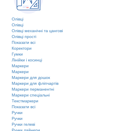
Олівці
Олівці
Олівці механічні та цангові
Олівці прості
Показати всі
Коректори
Гумки
Лінійки і косинці
Маркери
Маркери
Маркери для дошок
Маркери для фліпчартів
Маркери перманентні
Маркери спеціальні
Текстмаркери
Показати всі
Ручки
Ручки
Ручки гелеві
Ручки лайнери