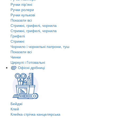
Ручки пір'яні
Ручки ролери
Ручки кулькові
Показати всі
Стрижні, грифелі, чорнила
Стрижні, грифелі, чорнила
Грифелі
Стрижні
Чорнило і чорнильні патрони, туш
Показати всі
Чинки
Циркулі і Готовальні
Офісні дрібниці
Бейджі
Клей
Клейка стрічка канцелярська