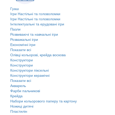
Гуаш
Ігри Настільні та головоломки
Ігри Настільні та головоломки
Інтелектуальні та ерудовані ігри
Пазли
Розвиваючі та навчальні ігри
Розважальні ігри
Економічні ігри
Показати всі
Олівці кольорові, крейда воскова
Конструктори
Конструктори
Конструктори піксельні
Конструктори керамічні
Показати всі
Акварель
Фарби пальчикові
Крейда
Набори кольорового паперу та картону
Ножиці дитячі
Пластилін