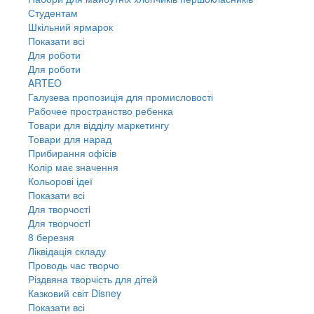
Студентам
Шкільний ярмарок
Показати всі
Для роботи
Для роботи
ARTEO
Галузева пропозиція для промисловості
Рабочее пространство ребенка
Товари для відділу маркетингу
Товари для нарад
Прибирання офісів
Колір має значення
Кольорові ідеї
Показати всі
Для творчостi
Для творчостi
8 березня
Ліквідація складу
Проводь час творчо
Різдвяна творчість для дітей
Казковий світ Disney
Показати всі