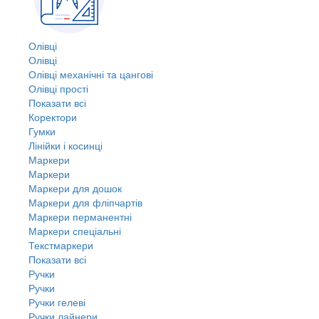
Олівці
Олівці
Олівці механічні та цангові
Олівці прості
Показати всі
Коректори
Гумки
Лінійки і косинці
Маркери
Маркери
Маркери для дошок
Маркери для фліпчартів
Маркери перманентні
Маркери спеціальні
Текстмаркери
Показати всі
Ручки
Ручки
Ручки гелеві
Ручки лайнери