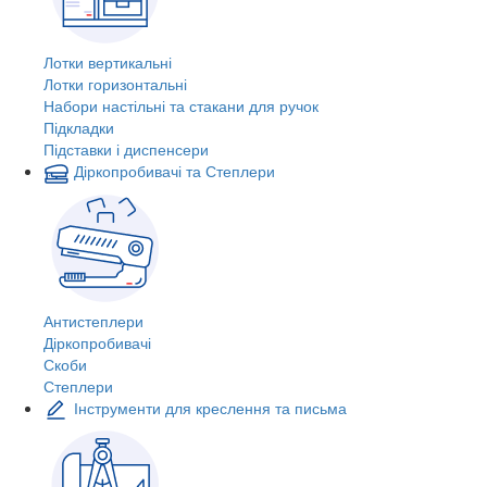
Лотки вертикальні
Лотки горизонтальні
Набори настільні та стакани для ручок
Підкладки
Підставки і диспенсери
Діркопробивачі та Степлери
Антистеплери
Діркопробивачі
Скоби
Степлери
Інструменти для креслення та письма