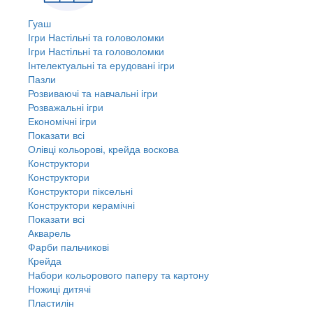
Гуаш
Ігри Настільні та головоломки
Ігри Настільні та головоломки
Інтелектуальні та ерудовані ігри
Пазли
Розвиваючі та навчальні ігри
Розважальні ігри
Економічні ігри
Показати всі
Олівці кольорові, крейда воскова
Конструктори
Конструктори
Конструктори піксельні
Конструктори керамічні
Показати всі
Акварель
Фарби пальчикові
Крейда
Набори кольорового паперу та картону
Ножиці дитячі
Пластилін