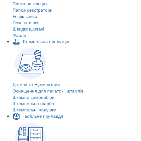
Папки на кільцях
Папки-реєстратори
Роздільники
Показати всі
Швидкозшивачi
Файли
Штемпельна продукція
Датери та Нумератори
Оснащення для печаток і штампів
Штампи самонабірні
Штемпельна фарба
Штемпельні подушки
Настільне приладдя