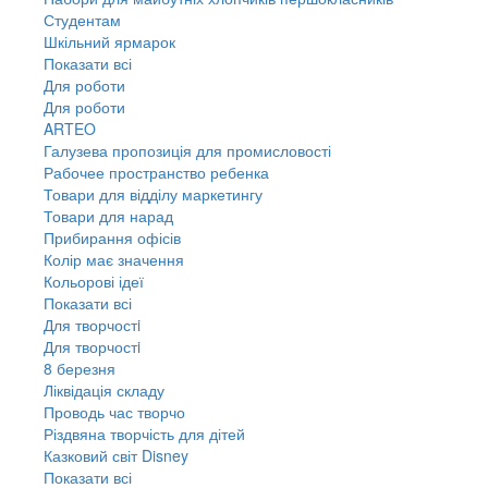
Студентам
Шкільний ярмарок
Показати всі
Для роботи
Для роботи
ARTEO
Галузева пропозиція для промисловості
Рабочее пространство ребенка
Товари для відділу маркетингу
Товари для нарад
Прибирання офісів
Колір має значення
Кольорові ідеї
Показати всі
Для творчостi
Для творчостi
8 березня
Ліквідація складу
Проводь час творчо
Різдвяна творчість для дітей
Казковий світ Disney
Показати всі