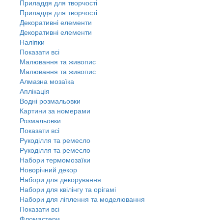
Приладдя для творчості
Приладдя для творчості
Декоративні елементи
Декоративні елементи
Налiпки
Показати всі
Малювання та живопис
Малювання та живопис
Алмазна мозаїка
Аплікація
Водні розмальовки
Картини за номерами
Розмальовки
Показати всі
Рукоділля та ремесло
Рукоділля та ремесло
Набори термомозаїки
Новорічний декор
Набори для декорування
Набори для квілінгу та орігамі
Набори для ліплення та моделювання
Показати всі
Фломастери