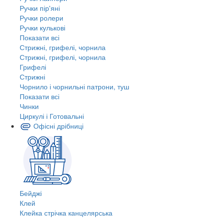
Ручки пір'яні
Ручки ролери
Ручки кулькові
Показати всі
Стрижні, грифелі, чорнила
Стрижні, грифелі, чорнила
Грифелі
Стрижні
Чорнило і чорнильні патрони, туш
Показати всі
Чинки
Циркулі і Готовальні
Офісні дрібниці
Бейджі
Клей
Клейка стрічка канцелярська