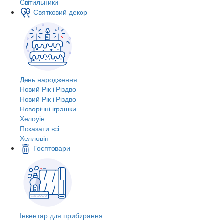
Світильники
Святковий декор
День народження
Новий Рік і Різдво
Новий Рік і Різдво
Новорічні іграшки
Хелоуін
Показати всі
Хелловін
Госптовари
Інвентар для прибирання