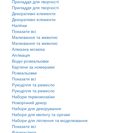
Приладдя для творчості
Приладдя для творчості
Декоративні елементи
Декоративні елементи
Налiпки
Показати всі
Малювання та живопис
Малювання та живопис
Алмазна мозаїка
Аплікація
Водні розмальовки
Картини за номерами
Розмальовки
Показати всі
Рукоділля та ремесло
Рукоділля та ремесло
Набори термомозаїки
Новорічний декор
Набори для декорування
Набори для квілінгу та орігамі
Набори для ліплення та моделювання
Показати всі
Фломастери