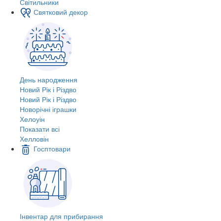
Світильники
Святковий декор
День народження
Новий Рік і Різдво
Новий Рік і Різдво
Новорічні іграшки
Хелоуін
Показати всі
Хелловін
Госптовари
Інвентар для прибирання