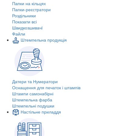
Папки на кільцях
Папки-реєстратори
Роздільники
Показати всі
Швидкозшивачi
Файли
Штемпельна продукція
Датери та Нумератори
Оснащення для печаток і штампів
Штампи самонабірні
Штемпельна фарба
Штемпельні подушки
Настільне приладдя