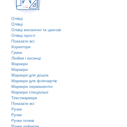
Олівці
Олівці
Олівці механічні та цангові
Олівці прості
Показати всі
Коректори
Гумки
Лінійки і косинці
Маркери
Маркери
Маркери для дошок
Маркери для фліпчартів
Маркери перманентні
Маркери спеціальні
Текстмаркери
Показати всі
Ручки
Ручки
Ручки гелеві
Ручки лайнери