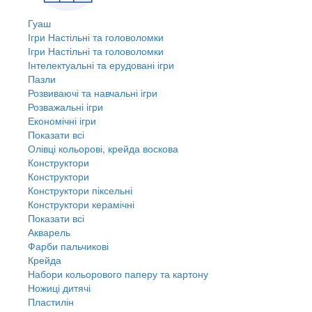
Гуаш
Ігри Настільні та головоломки
Ігри Настільні та головоломки
Інтелектуальні та ерудовані ігри
Пазли
Розвиваючі та навчальні ігри
Розважальні ігри
Економічні ігри
Показати всі
Олівці кольорові, крейда воскова
Конструктори
Конструктори
Конструктори піксельні
Конструктори керамічні
Показати всі
Акварель
Фарби пальчикові
Крейда
Набори кольорового паперу та картону
Ножиці дитячі
Пластилін