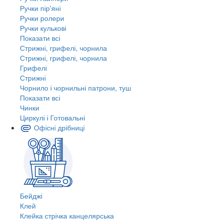
Ручки пір'яні
Ручки ролери
Ручки кулькові
Показати всі
Стрижні, грифелі, чорнила
Стрижні, грифелі, чорнила
Грифелі
Стрижні
Чорнило і чорнильні патрони, туш
Показати всі
Чинки
Циркулі і Готовальні
Офісні дрібниці
Бейджі
Клей
Клейка стрічка канцелярська