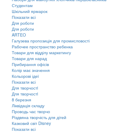
Студентам
Шкільний ярмарок
Показати всі
Для роботи
Для роботи
ARTEO
Галузева пропозиція для промисловості
Рабочее пространство ребенка
Товари для відділу маркетингу
Товари для нарад
Прибирання офісів
Колір має значення
Кольорові ідеї
Показати всі
Для творчостi
Для творчостi
8 березня
Ліквідація складу
Проводь час творчо
Різдвяна творчість для дітей
Казковий світ Disney
Показати всі