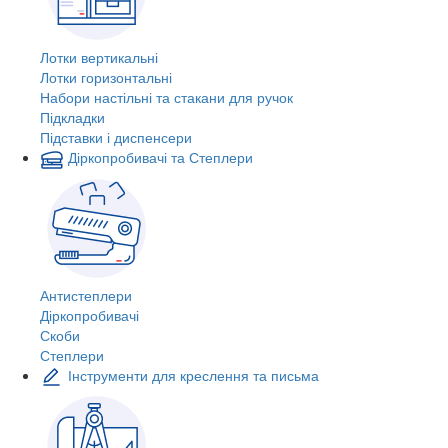
Лотки вертикальні
Лотки горизонтальні
Набори настільні та стакани для ручок
Підкладки
Підставки і диспенсери
Діркопробивачі та Степлери
Антистеплери
Діркопробивачі
Скоби
Степлери
Інструменти для креслення та письма