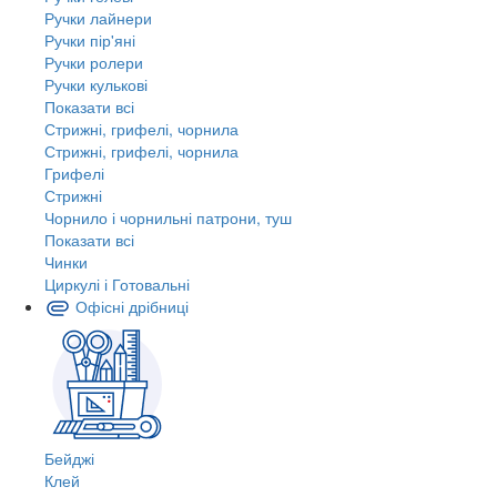
Ручки лайнери
Ручки пір'яні
Ручки ролери
Ручки кулькові
Показати всі
Стрижні, грифелі, чорнила
Стрижні, грифелі, чорнила
Грифелі
Стрижні
Чорнило і чорнильні патрони, туш
Показати всі
Чинки
Циркулі і Готовальні
Офісні дрібниці
Бейджі
Клей