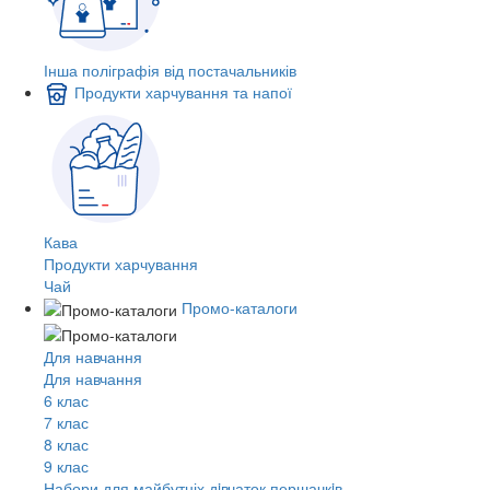
Інша поліграфія від постачальників
Продукти харчування та напої
Кава
Продукти харчування
Чай
Промо-каталоги
Для навчання
Для навчання
6 клас
7 клас
8 клас
9 клас
Набори для майбутніх дiвчаток першачкiв