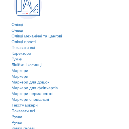
Олівці
Олівці
Олівці механічні та цангові
Олівці прості
Показати всі
Коректори
Гумки
Лінійки і косинці
Маркери
Маркери
Маркери для дошок
Маркери для фліпчартів
Маркери перманентні
Маркери спеціальні
Текстмаркери
Показати всі
Ручки
Ручки
Ручки гелеві