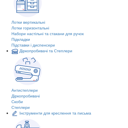
Лотки вертикальні
Лотки горизонтальні
Набори настільні та стакани для ручок
Підкладки
Підставки і диспенсери
Діркопробивачі та Степлери
Антистеплери
Діркопробивачі
Скоби
Степлери
Інструменти для креслення та письма