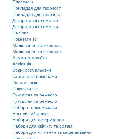
Пластилін
Приладдя для творчості
Приладдя для творчості
Декоративні елементи
Декоративні елементи
Налiпки
Показати всі
Малювання та живопис
Малювання та живопис
Алмазна мозаїка
Аплікація
Водні розмальовки
Картини за номерами
Розмальовки
Показати всі
Рукоділля та ремесло
Рукоділля та ремесло
Набори термомозаїки
Новорічний декор
Набори для декорування
Набори для квілінгу та орігамі
Набори для ліплення та моделювання
Показати всі