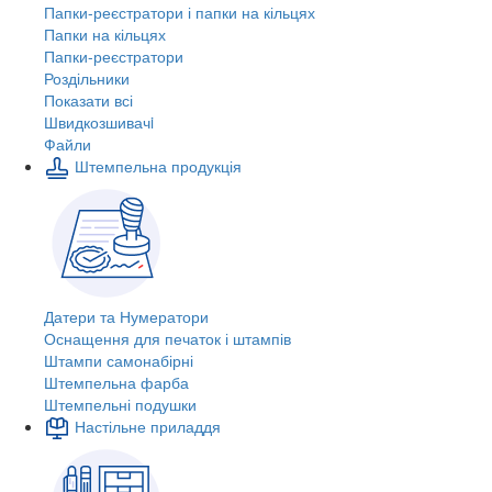
Папки-реєстратори і папки на кільцях
Папки на кільцях
Папки-реєстратори
Роздільники
Показати всі
Швидкозшивачi
Файли
Штемпельна продукція
Датери та Нумератори
Оснащення для печаток і штампів
Штампи самонабірні
Штемпельна фарба
Штемпельні подушки
Настільне приладдя