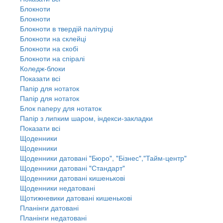
Блокноти
Блокноти
Блокноти в твердій палітурці
Блокноти на склейці
Блокноти на скобі
Блокноти на спіралі
Коледж-блоки
Показати всі
Папір для нотаток
Папір для нотаток
Блок паперу для нотаток
Папір з липким шаром, індекси-закладки
Показати всі
Щоденники
Щоденники
Щоденники датовані "Бюро", "Бізнес","Тайм-центр"
Щоденники датовані "Стандарт"
Щоденники датовані кишенькові
Щоденники недатовані
Щотижневики датовані кишенькові
Планінги датовані
Планінги недатовані