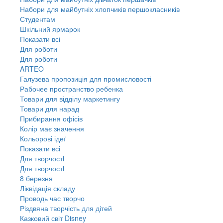
Набори для майбутніх хлопчиків першокласників
Студентам
Шкільний ярмарок
Показати всі
Для роботи
Для роботи
ARTEO
Галузева пропозиція для промисловості
Рабочее пространство ребенка
Товари для відділу маркетингу
Товари для нарад
Прибирання офісів
Колір має значення
Кольорові ідеї
Показати всі
Для творчостi
Для творчостi
8 березня
Ліквідація складу
Проводь час творчо
Різдвяна творчість для дітей
Казковий світ Disney