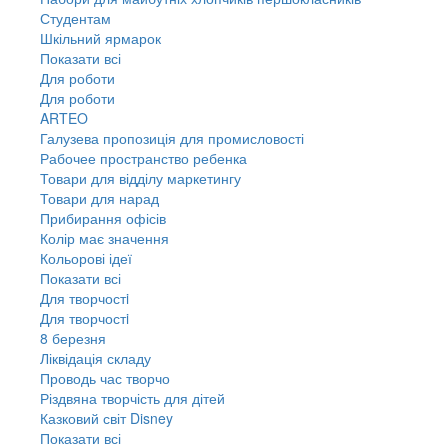
Студентам
Шкільний ярмарок
Показати всі
Для роботи
Для роботи
ARTEO
Галузева пропозиція для промисловості
Рабочее пространство ребенка
Товари для відділу маркетингу
Товари для нарад
Прибирання офісів
Колір має значення
Кольорові ідеї
Показати всі
Для творчостi
Для творчостi
8 березня
Ліквідація складу
Проводь час творчо
Різдвяна творчість для дітей
Казковий світ Disney
Показати всі