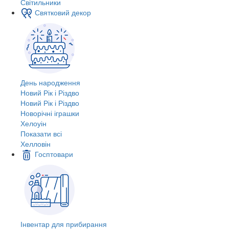
Світильники
Святковий декор
День народження
Новий Рік і Різдво
Новий Рік і Різдво
Новорічні іграшки
Хелоуін
Показати всі
Хелловін
Госптовари
Інвентар для прибирання