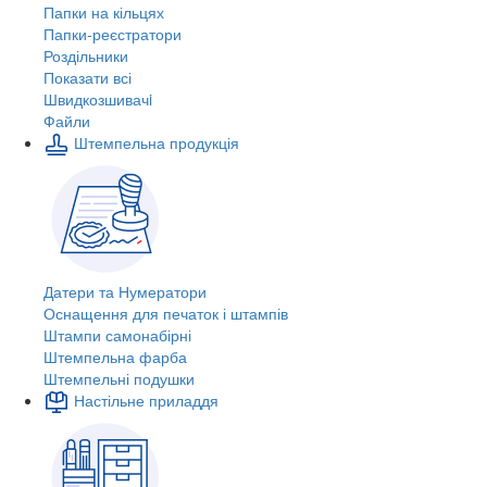
Папки на кільцях
Папки-реєстратори
Роздільники
Показати всі
Швидкозшивачi
Файли
Штемпельна продукція
Датери та Нумератори
Оснащення для печаток і штампів
Штампи самонабірні
Штемпельна фарба
Штемпельні подушки
Настільне приладдя