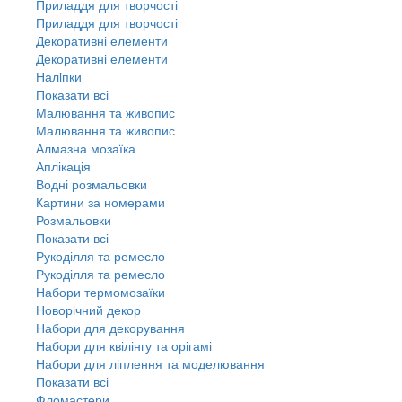
Приладдя для творчості
Приладдя для творчості
Декоративні елементи
Декоративні елементи
Налiпки
Показати всі
Малювання та живопис
Малювання та живопис
Алмазна мозаїка
Аплікація
Водні розмальовки
Картини за номерами
Розмальовки
Показати всі
Рукоділля та ремесло
Рукоділля та ремесло
Набори термомозаїки
Новорічний декор
Набори для декорування
Набори для квілінгу та орігамі
Набори для ліплення та моделювання
Показати всі
Фломастери