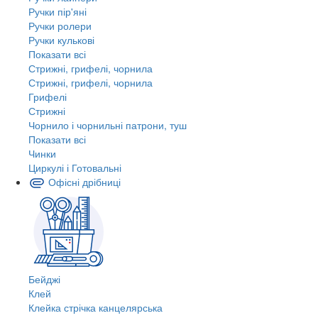
Ручки пір'яні
Ручки ролери
Ручки кулькові
Показати всі
Стрижні, грифелі, чорнила
Стрижні, грифелі, чорнила
Грифелі
Стрижні
Чорнило і чорнильні патрони, туш
Показати всі
Чинки
Циркулі і Готовальні
Офісні дрібниці
Бейджі
Клей
Клейка стрічка канцелярська