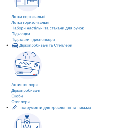
Лотки вертикальні
Лотки горизонтальні
Набори настільні та стакани для ручок
Підкладки
Підставки і диспенсери
Діркопробивачі та Степлери
Антистеплери
Діркопробивачі
Скоби
Степлери
Інструменти для креслення та письма