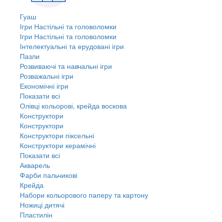
Гуаш
Ігри Настільні та головоломки
Ігри Настільні та головоломки
Інтелектуальні та ерудовані ігри
Пазли
Розвиваючі та навчальні ігри
Розважальні ігри
Економічні ігри
Показати всі
Олівці кольорові, крейда воскова
Конструктори
Конструктори
Конструктори піксельні
Конструктори керамічні
Показати всі
Акварель
Фарби пальчикові
Крейда
Набори кольорового паперу та картону
Ножиці дитячі
Пластилін