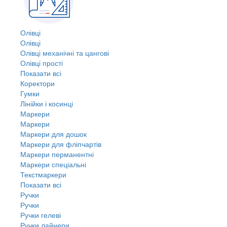
Олівці
Олівці
Олівці механічні та цангові
Олівці прості
Показати всі
Коректори
Гумки
Лінійки і косинці
Маркери
Маркери
Маркери для дошок
Маркери для фліпчартів
Маркери перманентні
Маркери спеціальні
Текстмаркери
Показати всі
Ручки
Ручки
Ручки гелеві
Ручки лайнери