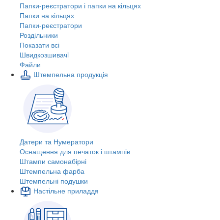
Папки-реєстратори і папки на кільцях
Папки на кільцях
Папки-реєстратори
Роздільники
Показати всі
Швидкозшивачi
Файли
Штемпельна продукція
Датери та Нумератори
Оснащення для печаток і штампів
Штампи самонабірні
Штемпельна фарба
Штемпельні подушки
Настільне приладдя