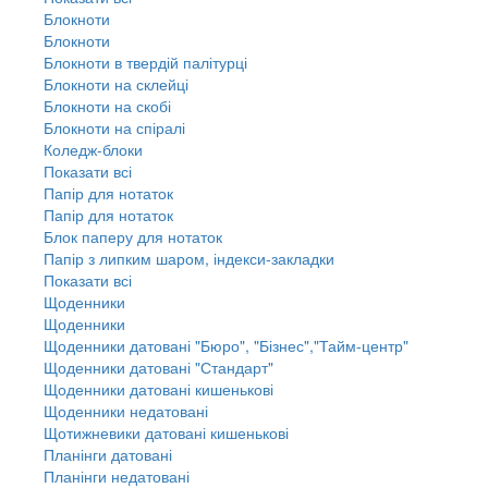
Блокноти
Блокноти
Блокноти в твердій палітурці
Блокноти на склейці
Блокноти на скобі
Блокноти на спіралі
Коледж-блоки
Показати всі
Папір для нотаток
Папір для нотаток
Блок паперу для нотаток
Папір з липким шаром, індекси-закладки
Показати всі
Щоденники
Щоденники
Щоденники датовані "Бюро", "Бізнес","Тайм-центр"
Щоденники датовані "Стандарт"
Щоденники датовані кишенькові
Щоденники недатовані
Щотижневики датовані кишенькові
Планінги датовані
Планінги недатовані