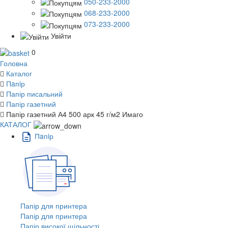
050-233-2000
068-233-2000
073-233-2000
Увійти
0
Головна
Каталог
Пaпiр
Папір писальний
Папір газетний
Папір газетний А4 500 арк 45 г/м2 Имаго
КАТАЛОГ
Пaпiр
Папір для принтера
Папір для принтера
Папір високої щільності