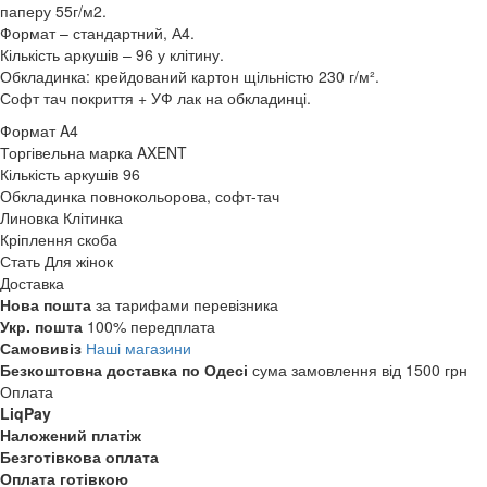
паперу 55г/м2.
Формат – стандартний, А4.
Кількість аркушів – 96 у клітину.
Обкладинка: крейдований картон щільністю 230 г/м².
Софт тач покриття + УФ лак на обкладинці.
Формат
A4
Торгівельна марка
AXENT
Кількість аркушів
96
Обкладинка
повнокольорова, софт-тач
Линовка
Клітинка
Кріплення
скоба
Стать
Для жінок
Доставка
Нова пошта
за тарифами перевізника
Укр. пошта
100% передплата
Самовивіз
Наші магазини
Безкоштовна доставка по Одесі
сума замовлення від 1500 грн
Оплата
LiqPay
Наложений платіж
Безготівкова оплата
Оплата готівкою