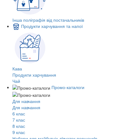
Інша поліграфія від постачальників
Продукти харчування та напої
Кава
Продукти харчування
Чай
Промо-каталоги
Для навчання
Для навчання
6 клас
7 клас
8 клас
9 клас
Набори для майбутніх дiвчаток першачкiв