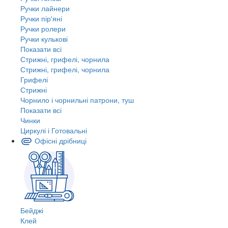
Ручки лайнери
Ручки пір'яні
Ручки ролери
Ручки кулькові
Показати всі
Стрижні, грифелі, чорнила
Стрижні, грифелі, чорнила
Грифелі
Стрижні
Чорнило і чорнильні патрони, туш
Показати всі
Чинки
Циркулі і Готовальні
Офісні дрібниці
Бейджі
Клей