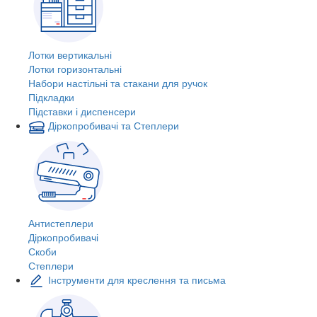
Лотки вертикальні
Лотки горизонтальні
Набори настільні та стакани для ручок
Підкладки
Підставки і диспенсери
Діркопробивачі та Степлери
Антистеплери
Діркопробивачі
Скоби
Степлери
Інструменти для креслення та письма