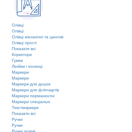
Олівці
Олівці
Олівці механічні та цангові
Олівці прості
Показати всі
Коректори
Гумки
Лінійки і косинці
Маркери
Маркери
Маркери для дошок
Маркери для фліпчартів
Маркери перманентні
Маркери спеціальні
Текстмаркери
Показати всі
Ручки
Ручки
Ручки гелеві