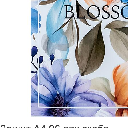
Зошит А4 96 арк скоба