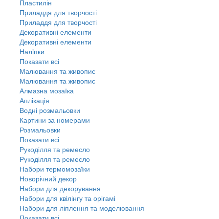
Пластилін
Приладдя для творчості
Приладдя для творчості
Декоративні елементи
Декоративні елементи
Налiпки
Показати всі
Малювання та живопис
Малювання та живопис
Алмазна мозаїка
Аплікація
Водні розмальовки
Картини за номерами
Розмальовки
Показати всі
Рукоділля та ремесло
Рукоділля та ремесло
Набори термомозаїки
Новорічний декор
Набори для декорування
Набори для квілінгу та орігамі
Набори для ліплення та моделювання
Показати всі