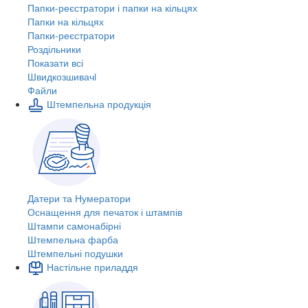
Папки-реєстратори і папки на кільцях
Папки на кільцях
Папки-реєстратори
Роздільники
Показати всі
Швидкозшивачi
Файли
Штемпельна продукція
Датери та Нумератори
Оснащення для печаток і штампів
Штампи самонабірні
Штемпельна фарба
Штемпельні подушки
Настільне приладдя