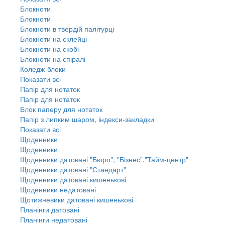
Блокноти
Блокноти
Блокноти в твердій палітурці
Блокноти на склейці
Блокноти на скобі
Блокноти на спіралі
Коледж-блоки
Показати всі
Папір для нотаток
Папір для нотаток
Блок паперу для нотаток
Папір з липким шаром, індекси-закладки
Показати всі
Щоденники
Щоденники
Щоденники датовані "Бюро", "Бізнес","Тайм-центр"
Щоденники датовані "Стандарт"
Щоденники датовані кишенькові
Щоденники недатовані
Щотижневики датовані кишенькові
Планінги датовані
Планінги недатовані