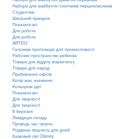
Набори для майбутніх хлопчиків першокласників
Студентам
Шкільний ярмарок
Показати всі
Для роботи
Для роботи
ARTEO
Галузева пропозиція для промисловості
Рабочее пространство ребенка
Товари для відділу маркетингу
Товари для нарад
Прибирання офісів
Колір має значення
Кольорові ідеї
Показати всі
Для творчостi
Для творчостi
8 березня
Ліквідація складу
Проводь час творчо
Різдвяна творчість для дітей
Казковий світ Disney