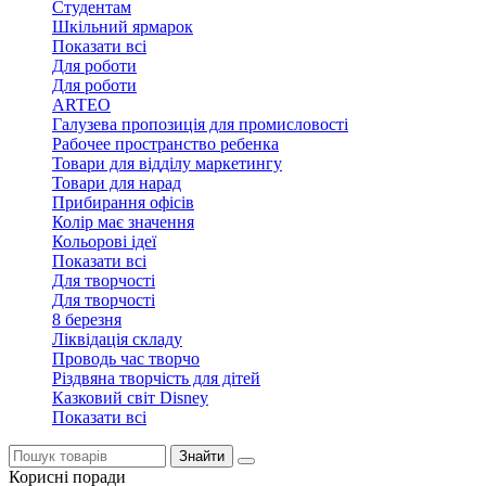
Студентам
Шкільний ярмарок
Показати всі
Для роботи
Для роботи
ARTEO
Галузева пропозиція для промисловості
Рабочее пространство ребенка
Товари для відділу маркетингу
Товари для нарад
Прибирання офісів
Колір має значення
Кольорові ідеї
Показати всі
Для творчостi
Для творчостi
8 березня
Ліквідація складу
Проводь час творчо
Різдвяна творчість для дітей
Казковий світ Disney
Показати всі
Знайти
Корисні поради