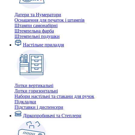
Датери та Нумератори
Оснащення для печаток і штампів
Штампи самонабірні
Штемпельна фарба
Штемпельні подушки
Настільне приладдя
Лотки вертикальні
Лотки горизонтальні
Набори настільні та стакани для ручок
Підкладки
Підставки і диспенсери
Діркопробивачі та Степлери