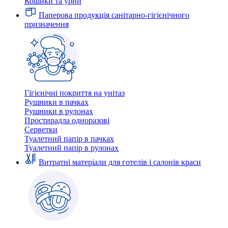
Кошики та урни
Паперова продукція санітарно-гігієнічного
призначення
Гігієнічні покриття на унітаз
Рушники в пачках
Рушники в рулонах
Простирадла одноразові
Серветки
Туалетний папір в пачках
Туалетний папір в рулонах
Витратні матеріали для готелів і салонів краси