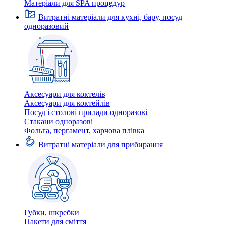
Матеріали для SPA процедур
Витратні матеріали для кухні, бару, посуд
одноразовий
Аксесуари для коктелів
Аксесуари для коктейлів
Посуд і столові прилади одноразові
Стакани одноразові
Фольга, пергамент, харчова плівка
Витратні матеріали для прибирання
Губки, шкребки
Пакети для сміття