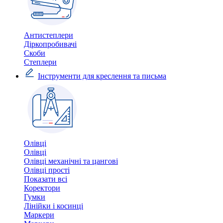
Антистеплери
Діркопробивачі
Скоби
Степлери
Інструменти для креслення та письма
Олівці
Олівці
Олівці механічні та цангові
Олівці прості
Показати всі
Коректори
Гумки
Лінійки і косинці
Маркери