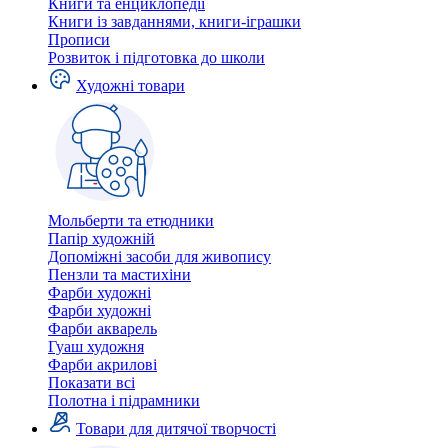
Книги та енциклопедії
Книги із завданнями, книги-іграшки
Прописи
Розвиток і підготовка до школи
Художні товари
Мольберти та етюдники
Папір художній
Допоміжні засоби для живопису
Пензли та мастихіни
Фарби художні
Фарби художні
Фарби акварель
Гуаш художня
Фарби акрилові
Показати всі
Полотна і підрамники
Товари для дитячої творчості