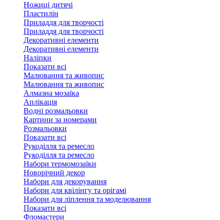
Ножиці дитячі
Пластилін
Приладдя для творчості
Приладдя для творчості
Декоративні елементи
Декоративні елементи
Налiпки
Показати всі
Малювання та живопис
Малювання та живопис
Алмазна мозаїка
Аплікація
Водні розмальовки
Картини за номерами
Розмальовки
Показати всі
Рукоділля та ремесло
Рукоділля та ремесло
Набори термомозаїки
Новорічний декор
Набори для декорування
Набори для квілінгу та орігамі
Набори для ліплення та моделювання
Показати всі
Фломастери