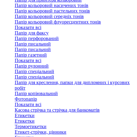
Папір кольоровий насичених тонів
Папір кольоровий пастельних тонів
Папір кольоровий середніх тонів
Папір кольоровий флуоресцентних тонів
Показати всі
Папір для факсу
Папір перфорований
Папір писальний
Папір писальний
Папір газетний
Показати всі
Папір рулонний
Папір спеціальний
Папір спеціальний
Папір для креслення, папки для дипломних і курсових
робіт
Папір копіювальний
Фотопапір
Показати всі
Касова стрічка та стрічка для банкоматів
Етикетки
Етикетки
Термоетикетки
Етикет-стрічки, цінники