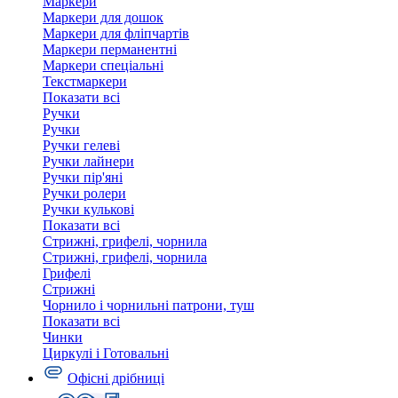
Маркери
Маркери для дошок
Маркери для фліпчартів
Маркери перманентні
Маркери спеціальні
Текстмаркери
Показати всі
Ручки
Ручки
Ручки гелеві
Ручки лайнери
Ручки пір'яні
Ручки ролери
Ручки кулькові
Показати всі
Стрижні, грифелі, чорнила
Стрижні, грифелі, чорнила
Грифелі
Стрижні
Чорнило і чорнильні патрони, туш
Показати всі
Чинки
Циркулі і Готовальні
Офісні дрібниці