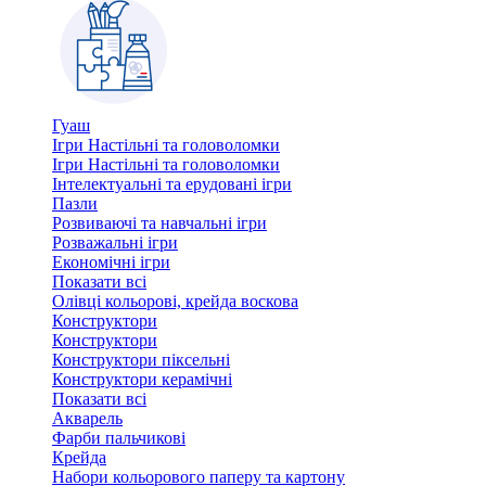
Гуаш
Ігри Настільні та головоломки
Ігри Настільні та головоломки
Інтелектуальні та ерудовані ігри
Пазли
Розвиваючі та навчальні ігри
Розважальні ігри
Економічні ігри
Показати всі
Олівці кольорові, крейда воскова
Конструктори
Конструктори
Конструктори піксельні
Конструктори керамічні
Показати всі
Акварель
Фарби пальчикові
Крейда
Набори кольорового паперу та картону