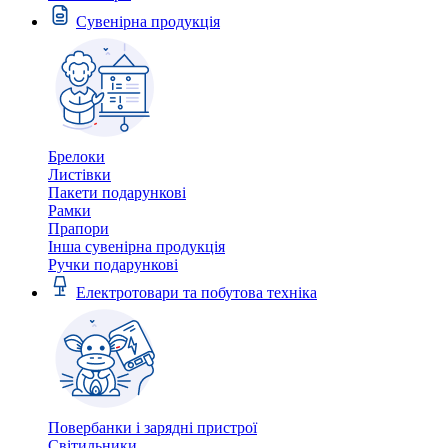
Сувенірна продукція
Брелоки
Листівки
Пакети подарункові
Рамки
Прапори
Інша сувенірна продукція
Ручки подарункові
Електротовари та побутова техніка
Повербанки і зарядні пристрої
Світильники