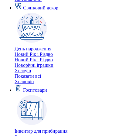
Святковий декор
День народження
Новий Рік і Різдво
Новий Рік і Різдво
Новорічні іграшки
Хелоуін
Показати всі
Хелловін
Госптовари
Інвентар для прибирання