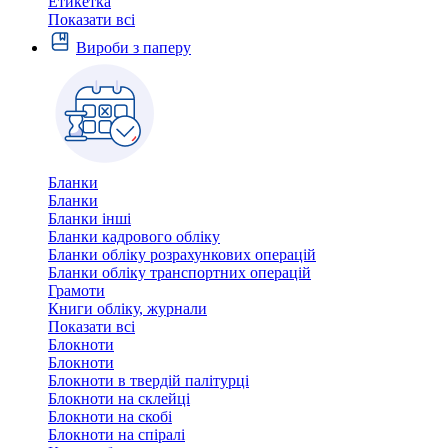
Етикетка
Показати всі
Вироби з паперу
Бланки
Бланки
Бланки інші
Бланки кадрового обліку
Бланки обліку розрахункових операцій
Бланки обліку транспортних операцій
Грамоти
Книги обліку, журнали
Показати всі
Блокноти
Блокноти
Блокноти в твердій палітурці
Блокноти на склейці
Блокноти на скобі
Блокноти на спіралі