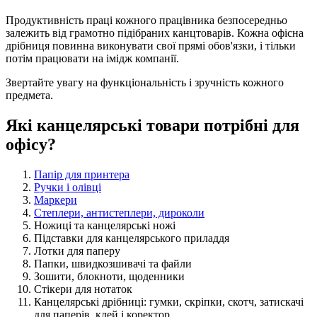
Продуктивність праці кожного працівника безпосередньо
залежить від грамотно підібраних канцтоварів. Кожна офісна
дрібниця повинна виконувати свої прямі обов'язки, і тільки
потім працювати на імідж компанії.
Звертайте увагу на функціональність і зручність кожного
предмета.
Які канцелярські товари потрібні для
офісу?
Папір для принтера
Ручки і олівці
Маркери
Степлери, антистеплери, дироколи
Ножиці та канцелярські ножі
Підставки для канцелярського приладдя
Лотки для паперу
Папки, швидкозшивачі та файли
Зошити, блокноти, щоденники
Стікери для нотаток
Канцелярські дрібниці: гумки, скріпки, скотч, затискачі
для паперів, клей і коректор