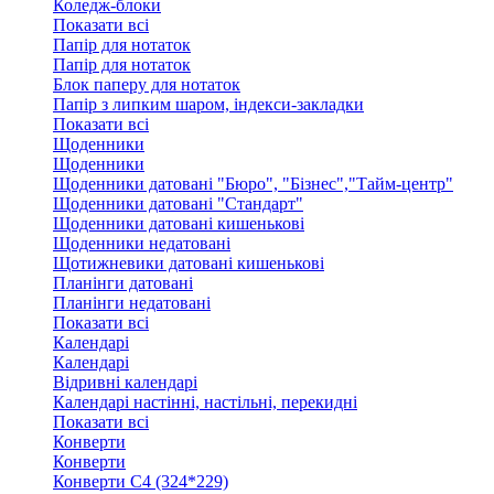
Коледж-блоки
Показати всі
Папір для нотаток
Папір для нотаток
Блок паперу для нотаток
Папір з липким шаром, індекси-закладки
Показати всі
Щоденники
Щоденники
Щоденники датовані "Бюро", "Бізнес","Тайм-центр"
Щоденники датовані "Стандарт"
Щоденники датовані кишенькові
Щоденники недатовані
Щотижневики датовані кишенькові
Планінги датовані
Планінги недатовані
Показати всі
Календарі
Календарі
Відривні календарі
Календарі настінні, настільні, перекидні
Показати всі
Конверти
Конверти
Конверти C4 (324*229)