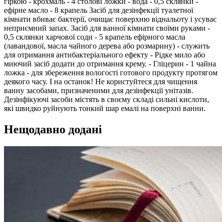
гіркою - крохмаль - 4 столові ложки - вода - 0,5 склянки -
ефірне масло - 8 крапель Засіб для дезінфекції туалетної
кімнати вбиває бактерії, очищає поверхню віднальоту і усуває
неприємний запах. Засіб для ванної кімнати своїми руками -
0,5 склянки харчової соди - 5 крапель ефірного масла
(лавандової, масла чайного дерева або розмарину) - служить
для отримання антибактеріального ефекту - Рідке мило або
миючий засіб додати до отримання крему. - Гліцерин - 1 чайна
ложка - для збереження вологості готового продукту протягом
деякого часу. І на останок! Не користуйтеся для чищення
ванну засобами, призначеними для дезінфекції унітазів.
Дезінфікуючі засоби містять в своєму складі сильні кислоти,
які швидко руйнують тонкий шар емалі на поверхні ванни.
Нещодавно додані