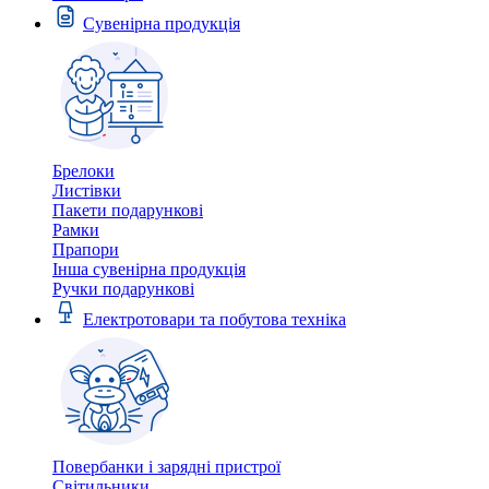
Сувенірна продукція
Брелоки
Листівки
Пакети подарункові
Рамки
Прапори
Інша сувенірна продукція
Ручки подарункові
Електротовари та побутова техніка
Повербанки і зарядні пристрої
Світильники