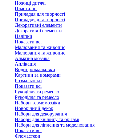
Ножиці дитячі
Пластилін
Приладдя для творчості
Приладдя для творчості
Декоративні елементи
Декоративні елементи
Налiпки
Показати всі
Малювання та живопис
Малювання та живопис
Алмазна мозаїка
Аплікація
Водні розмальовки
Картини за номерами
Розмальовки
Показати всі
Рукоділля та ремесло
Рукоділля та ремесло
Набори термомозаїки
Новорічний декор
Набори для декорування
Набори для квілінгу та орігамі
Набори для ліплення та моделювання
Показати всі
Фломастери