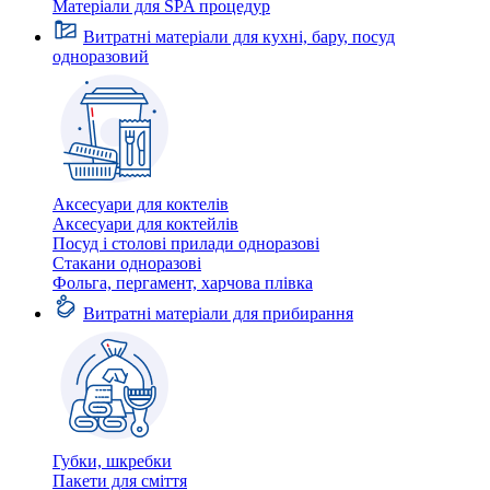
Матеріали для SPA процедур
Витратні матеріали для кухні, бару, посуд
одноразовий
Аксесуари для коктелів
Аксесуари для коктейлів
Посуд і столові прилади одноразові
Стакани одноразові
Фольга, пергамент, харчова плівка
Витратні матеріали для прибирання
Губки, шкребки
Пакети для сміття