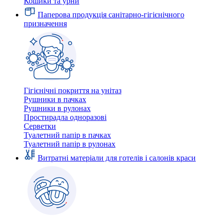
Кошики та урни
Паперова продукція санітарно-гігієнічного
призначення
Гігієнічні покриття на унітаз
Рушники в пачках
Рушники в рулонах
Простирадла одноразові
Серветки
Туалетний папір в пачках
Туалетний папір в рулонах
Витратні матеріали для готелів і салонів краси