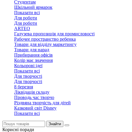
Студентам
Шкільний ярмарок
Показати всі
Для роботи
Для роботи
ARTEO
Галузева пропозиція для промисловості
Рабочее пространство ребенка
Товари для відділу маркетингу
Товари для нарад
Прибирання офісів
Колір має значення
Кольорові ідеї
Показати всі
Для творчостi
Для творчостi
8 березня
Ліквідація складу
Проводь час творчо
Різдвяна творчість для дітей
Казковий світ Disney
Показати всі
Знайти
Корисні поради