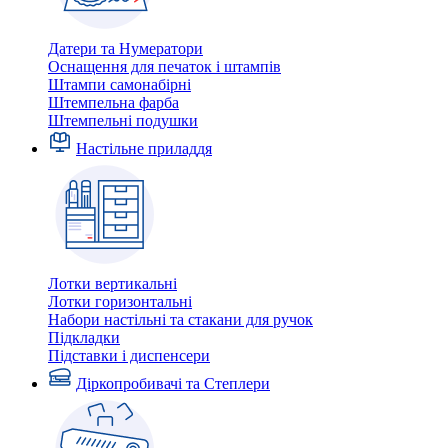
Датери та Нумератори
Оснащення для печаток і штампів
Штампи самонабірні
Штемпельна фарба
Штемпельні подушки
Настільне приладдя
Лотки вертикальні
Лотки горизонтальні
Набори настільні та стакани для ручок
Підкладки
Підставки і диспенсери
Діркопробивачі та Степлери