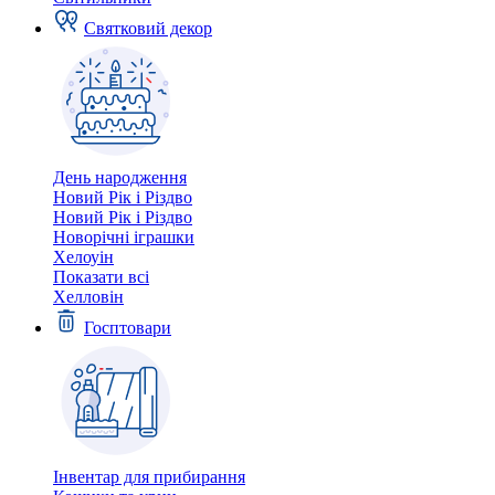
Святковий декор
День народження
Новий Рік і Різдво
Новий Рік і Різдво
Новорічні іграшки
Хелоуін
Показати всі
Хелловін
Госптовари
Інвентар для прибирання