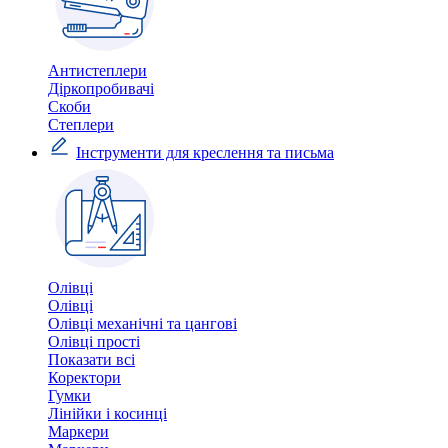
Антистеплери
Діркопробивачі
Скоби
Степлери
Інструменти для креслення та письма
Олівці
Олівці
Олівці механічні та цангові
Олівці прості
Показати всі
Коректори
Гумки
Лінійки і косинці
Маркери