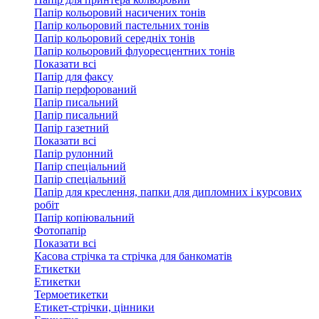
Папір кольоровий насичених тонів
Папір кольоровий пастельних тонів
Папір кольоровий середніх тонів
Папір кольоровий флуоресцентних тонів
Показати всі
Папір для факсу
Папір перфорований
Папір писальний
Папір писальний
Папір газетний
Показати всі
Папір рулонний
Папір спеціальний
Папір спеціальний
Папір для креслення, папки для дипломних і курсових
робіт
Папір копіювальний
Фотопапір
Показати всі
Касова стрічка та стрічка для банкоматів
Етикетки
Етикетки
Термоетикетки
Етикет-стрічки, цінники