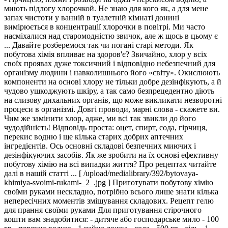
миють підлогу хлорочкой. Не знаю для кого як, а для мене
запах чистоти у ванній в туалетній кімнаті донині
вимірюється в концентрації хлорочки в повітрі. Ми часто
насміхалися над старомодністю звичок, але ж щось в цьому є
... Давайте розберемося так чи погані старі методи. Як
побутова хімія впливає на здоров'є? Звичайно, хлор у всіх
своїх проявах дуже токсичний і відповідно небезпечний для
організму людини і навколишнього його «світу». Окислюють
компоненти на основі хлору не тільки добре дезінфікують, а й
чудово ушкоджують шкіру, а так само безпрецедентно діють
на слизову дихальних органів, що може викликати незворотні
процеси в організмі. Довгі проводи, марні слова - скажете ви.
Чим же замінити хлор, адже, ми всі так звикли до його
чудодійність! Відповідь проста: оцет, спирт, сода, гірчиця,
перекис водню і ще кілька старих добрих аптечних
інгредієнтів. Ось основні складові безпечних миючих і
дезінфікуючих засобів. Як же зробити на їх основі ефективну
побутову хімію на всі випадки життя? Про рецептах читайте
далі в нашій статті ... [ /upload/medialibrary/392/bytovaya-
khimiya-svoimi-rukami-_2_.jpg ] Приготувати побутову хімію
своїми руками нескладно, потрібно всього лише знати кілька
непересічних моментів змішування складових. Рецепт гелю
для прання своїми руками Для приготування стірочного
кошти вам знадобитися: - дитяче або господарське мило - 100