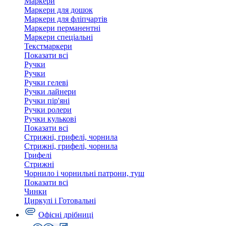
Маркери
Маркери для дошок
Маркери для фліпчартів
Маркери перманентні
Маркери спеціальні
Текстмаркери
Показати всі
Ручки
Ручки
Ручки гелеві
Ручки лайнери
Ручки пір'яні
Ручки ролери
Ручки кулькові
Показати всі
Стрижні, грифелі, чорнила
Стрижні, грифелі, чорнила
Грифелі
Стрижні
Чорнило і чорнильні патрони, туш
Показати всі
Чинки
Циркулі і Готовальні
Офісні дрібниці