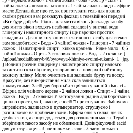
гр - перекис водню - 1 чайна ложка - сода - 500 гр - сіль - 1
чайна ложка - лимонна кислота - 1 чайна ложка - вода - ефірне
масло Детальніше про те, як приготувати гель для прання
своїми руками вам розкажуть фахівці з телевізійної передачі
«Все буде добре!» Рідина для миття вікон До складу засобу
для миття вікон входять неабиякі складові у вигляді води,
гліцерину і нашатирного спирту і ще парочки простих
складових. Для приготування ефективного засобу для стекол
вам знадобиться: - Вода - 3 чайної ложки - Гліцерин - 7 чайних
ложок - Нашатирний спирт - кілька крапель - Рідке мило - 0,5
чайної ложки - Оцет - 3 столових ложки - Вода - 2 склянки [
/upload/medialibrary/b46/bytovaya-khimiya-svoimi-rukami-_1_.jpg
] Водний розчин гліцерину і нашатирного спирту надовго
захистити скла від пилу, створивши на поверхні найтоншу
захисну плівку. Мило очистить від залишків бруду та воску.
Врахуйте, без використання мила скла залишаться
каламутними. Засіб для боротьби з цвіллю у ванній кімнаті -
Ефірна олія чайного дерева - 2 чайної ложки - Спирт - 1 чайна
ложка - Вода - 2 склянки У застосуванні рідина для боротьби з
цвіллю проста, як і, власне, спосіб її приготування. Змішуємо
інгредієнти, заливаємо в пульверизатор, струшуємо і
розпилюємо на проблемні зони. Ефірна олія в складі діє як
дезінфектор, а спирт додається для розчинення масла. Термін
зберігання такого засобу не обмежений. Дезінфікуючий засіб
для унітазу - оцет - 3 чайні ложки - сіль - 3 чайні ложки з