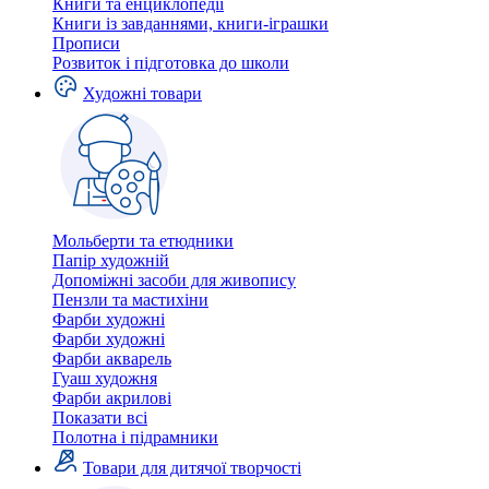
Книги та енциклопедії
Книги із завданнями, книги-іграшки
Прописи
Розвиток і підготовка до школи
Художні товари
Мольберти та етюдники
Папір художній
Допоміжні засоби для живопису
Пензли та мастихіни
Фарби художні
Фарби художні
Фарби акварель
Гуаш художня
Фарби акрилові
Показати всі
Полотна і підрамники
Товари для дитячої творчості