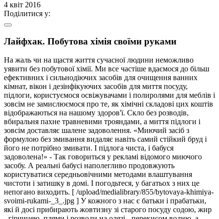
4 квіт 2016
Поділитися у:
Лайфхак. Побутова хімія своїми руками
На жаль чи на щастя життя сучасної людини неможливо
уявити без побутової хімії. Ми все частіше вдаємося до більш
ефективних і сильнодіючих засобів для очищення ванних
кімнат, вікон і дезінфікуючих засобів для миття посуду,
підлоги, користуємося освіжувачами і полиролями для меблів і
зовсім не замислюємося про те, як хімічні складові цих коштів
відображаються на нашому здоров'ї. Скло без розводів,
вбиральня пахне травневими трояндами, а миття підлоги і
зовсім доставляє шалене задоволення. «Миючий засіб з
формулою без змивання видаляє навіть самий стійкий бруд і
його не потрібно змивати. І підлога чиста, і бабуся
задоволена!» - Так говориться у рекламі відомого миючого
засобу. А реальні бабусі наполегливо продовжують
користуватися середньовічними методами влаштування
чистоти і затишку в домі. І погодьтеся, у багатьох з них це
непогано виходить. [ /upload/medialibrary/855/bytovaya-khimiya-
svoimi-rukami-_3_.jpg ] У кожного з нас є батьки і прабатьки,
які й досі прибирають жовтизну зі старого посуду содою, жир
- гірчицею, плями і розводи на одязі - перекисом водню, а