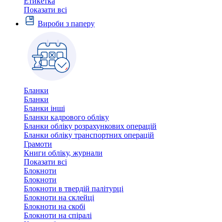
Етикетка
Показати всі
Вироби з паперу
Бланки
Бланки
Бланки інші
Бланки кадрового обліку
Бланки обліку розрахункових операцій
Бланки обліку транспортних операцій
Грамоти
Книги обліку, журнали
Показати всі
Блокноти
Блокноти
Блокноти в твердій палітурці
Блокноти на склейці
Блокноти на скобі
Блокноти на спіралі