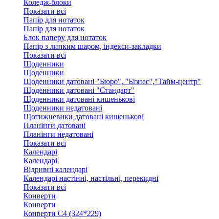
Коледж-блоки
Показати всі
Папір для нотаток
Папір для нотаток
Блок паперу для нотаток
Папір з липким шаром, індекси-закладки
Показати всі
Щоденники
Щоденники
Щоденники датовані "Бюро", "Бізнес","Тайм-центр"
Щоденники датовані "Стандарт"
Щоденники датовані кишенькові
Щоденники недатовані
Щотижневики датовані кишенькові
Планінги датовані
Планінги недатовані
Показати всі
Календарі
Календарі
Відривні календарі
Календарі настінні, настільні, перекидні
Показати всі
Конверти
Конверти
Конверти C4 (324*229)