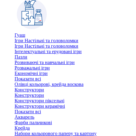
Гуаш
Ігри Настільні та головоломки
Ігри Настільні та головоломки
Інтелектуальні та ерудовані ігри
Пазли
Розвиваючі та навчальні ігри
Розважальні ігри
Економічні ігри
Показати всі
Олівці кольорові, крейда воскова
Конструктори
Конструктори
Конструктори піксельні
Конструктори керамічні
Показати всі
Акварель
Фарби пальчикові
Крейда
Набори кольорового паперу та картону