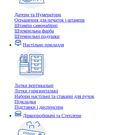
Датери та Нумератори
Оснащення для печаток і штампів
Штампи самонабірні
Штемпельна фарба
Штемпельні подушки
Настільне приладдя
Лотки вертикальні
Лотки горизонтальні
Набори настільні та стакани для ручок
Підкладки
Підставки і диспенсери
Діркопробивачі та Степлери