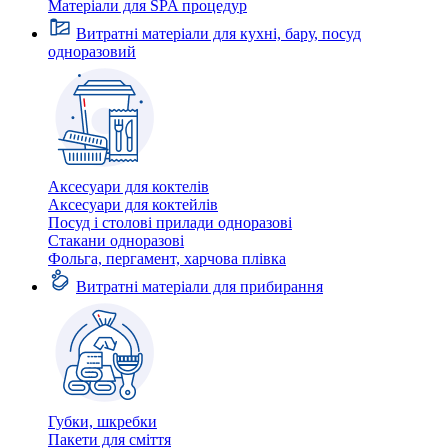
Матеріали для SPA процедур
Витратні матеріали для кухні, бару, посуд
одноразовий
Аксесуари для коктелів
Аксесуари для коктейлів
Посуд і столові прилади одноразові
Стакани одноразові
Фольга, пергамент, харчова плівка
Витратні матеріали для прибирання
Губки, шкребки
Пакети для сміття