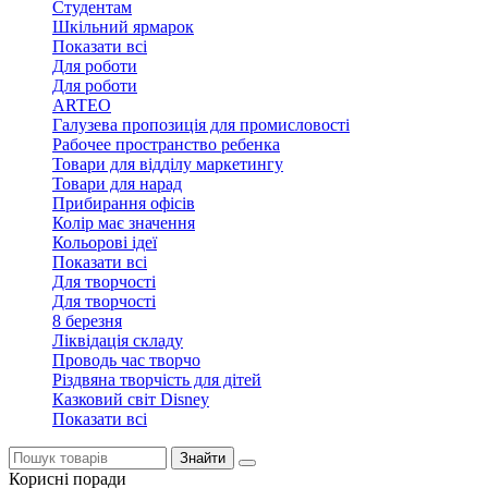
Студентам
Шкільний ярмарок
Показати всі
Для роботи
Для роботи
ARTEO
Галузева пропозиція для промисловості
Рабочее пространство ребенка
Товари для відділу маркетингу
Товари для нарад
Прибирання офісів
Колір має значення
Кольорові ідеї
Показати всі
Для творчостi
Для творчостi
8 березня
Ліквідація складу
Проводь час творчо
Різдвяна творчість для дітей
Казковий світ Disney
Показати всі
Знайти
Корисні поради