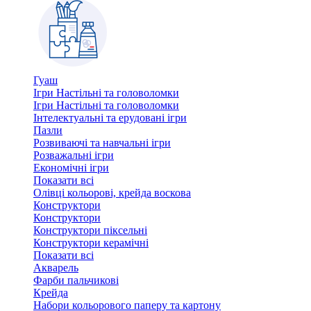
Гуаш
Ігри Настільні та головоломки
Ігри Настільні та головоломки
Інтелектуальні та ерудовані ігри
Пазли
Розвиваючі та навчальні ігри
Розважальні ігри
Економічні ігри
Показати всі
Олівці кольорові, крейда воскова
Конструктори
Конструктори
Конструктори піксельні
Конструктори керамічні
Показати всі
Акварель
Фарби пальчикові
Крейда
Набори кольорового паперу та картону