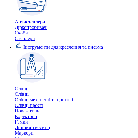
Антистеплери
Діркопробивачі
Скоби
Степлери
Інструменти для креслення та письма
Олівці
Олівці
Олівці механічні та цангові
Олівці прості
Показати всі
Коректори
Гумки
Лінійки і косинці
Маркери