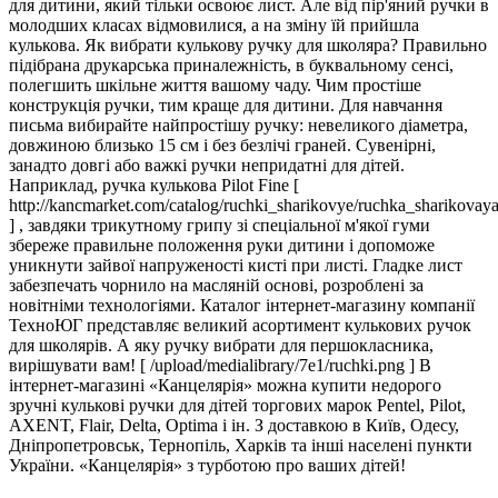
для дитини, який тільки освоює лист. Але від пір'яний ручки в
молодших класах відмовилися, а на зміну їй прийшла
кулькова. Як вибрати кулькову ручку для школяра? Правильно
підібрана друкарська приналежність, в буквальному сенсі,
полегшить шкільне життя вашому чаду. Чим простіше
конструкція ручки, тим краще для дитини. Для навчання
письма вибирайте найпростішу ручку: невеликого діаметра,
довжиною близько 15 см і без безлічі граней. Сувенірні,
занадто довгі або важкі ручки непридатні для дітей.
Наприклад, ручка кулькова Pilot Fine [
http://kancmarket.com/catalog/ruchki_sharikovye/ruchka_sharikova
] , завдяки трикутному грипу зі спеціальної м'якої гуми
збереже правильне положення руки дитини і допоможе
уникнути зайвої напруженості кисті при листі. Гладке лист
забезпечать чорнило на масляній основі, розроблені за
новітніми технологіями. Каталог інтернет-магазину компанії
ТехноЮГ представляє великий асортимент кулькових ручок
для школярів. А яку ручку вибрати для першокласника,
вирішувати вам! [ /upload/medialibrary/7e1/ruchki.png ] В
інтернет-магазині «Канцелярія» можна купити недорого
зручні кулькові ручки для дітей торгових марок Pentel, Pilot,
AXENT, Flair, Delta, Optima і ін. З доставкою в Київ, Одесу,
Дніпропетровськ, Тернопіль, Харків та інші населені пункти
України. «Канцелярія» з турботою про ваших дітей!