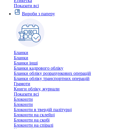
Етикетка
Показати всі
Вироби з паперу
Бланки
Бланки
Бланки інші
Бланки кадрового обліку
Бланки обліку розрахункових операцій
Бланки обліку транспортних операцій
Грамоти
Книги обліку, журнали
Показати всі
Блокноти
Блокноти
Блокноти в твердій палітурці
Блокноти на склейці
Блокноти на скобі
Блокноти на спіралі