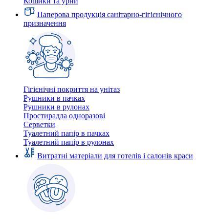
Кошики та урни
Паперова продукція санітарно-гігієнічного
призначення
Гігієнічні покриття на унітаз
Рушники в пачках
Рушники в рулонах
Простирадла одноразові
Серветки
Туалетний папір в пачках
Туалетний папір в рулонах
Витратні матеріали для готелів і салонів краси