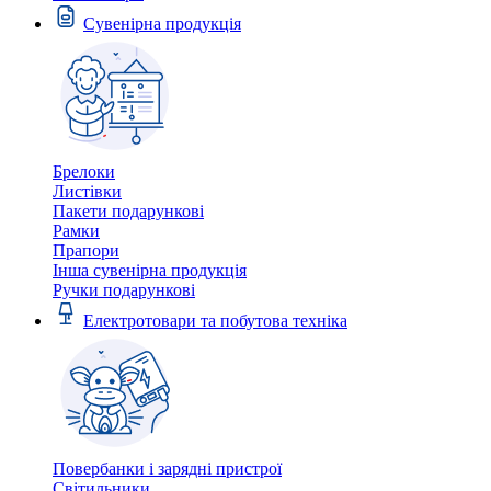
Сувенірна продукція
Брелоки
Листівки
Пакети подарункові
Рамки
Прапори
Інша сувенірна продукція
Ручки подарункові
Електротовари та побутова техніка
Повербанки і зарядні пристрої
Світильники