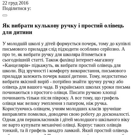
22 груд 2016
Поділитися у:
Як вибрати кулькову ручку і простий олівець
для дитини
У молодшій школі у дітей формується почерк, тому до купівлі
письмового приладдя слід підходити особливо серйозно. А
про те, як вибрати ручку для школяра йтиметься в
сьогоднішній статті. Також фахівці інтернет-магазину
«Канцелярія» підкажуть, як вибрати простий олівець для
школи. Від зручності і комфорту використання, письмового
приладдя залежить почерк вашої дитини. Тому, недостатньо
вибрати якісний виріб - потрібно знайти зручну ручку або
олівець для вашого чада. В українських школах уроки письма
починаються з простого олівця. Писати ручкою хлопці
починають тільки після півроку. А все тому, що грифель
олівця має велику зчеплення з папером, ніж ручка.
Користуючись олівцем, учням молодших класів зручніше
виправляти помилки, доводячи свою роботу до досконалості.
Однак для першокласників і дітей молодшого шкільного віку
не варто купувати механічні олівці. Корпус таких олівців
тонкий, та й грифель занадто ламкий. Який простий олівець