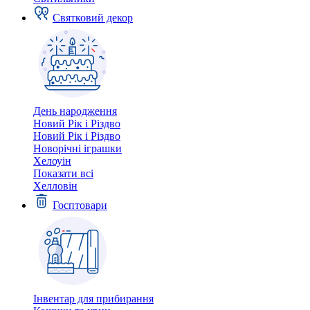
Святковий декор
День народження
Новий Рік і Різдво
Новий Рік і Різдво
Новорічні іграшки
Хелоуін
Показати всі
Хелловін
Госптовари
Інвентар для прибирання