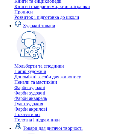
Книги та енциклопедії
Книги із завданнями, книги-іграшки
Прописи
Розвиток і підготовка до школи
Художні товари
Мольберти та етюдники
Папір художній
Допоміжні засоби для живопису
Пензли та мастихіни
Фарби художні
Фарби художні
Фарби акварель
Гуаш художня
Фарби акрилові
Показати всі
Полотна і підрамники
Товари для дитячої творчості