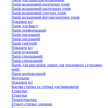
Папір кольоровий насичених тонів
Папір кольоровий пастельних тонів
Папір кольоровий середніх тонів
Папір кольоровий флуоресцентних тонів
Показати всі
Папір для факсу
Папір перфорований
Папір писальний
Папір писальний
Папір газетний
Показати всі
Папір рулонний
Папір спеціальний
Папір спеціальний
Папір для креслення, папки для дипломних і курсових
робіт
Папір копіювальний
Фотопапір
Показати всі
Касова стрічка та стрічка для банкоматів
Етикетки
Етикетки
Термоетикетки
Етикет-стрічки, цінники