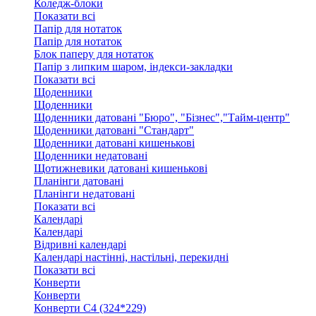
Коледж-блоки
Показати всі
Папір для нотаток
Папір для нотаток
Блок паперу для нотаток
Папір з липким шаром, індекси-закладки
Показати всі
Щоденники
Щоденники
Щоденники датовані "Бюро", "Бізнес","Тайм-центр"
Щоденники датовані "Стандарт"
Щоденники датовані кишенькові
Щоденники недатовані
Щотижневики датовані кишенькові
Планінги датовані
Планінги недатовані
Показати всі
Календарі
Календарі
Відривні календарі
Календарі настінні, настільні, перекидні
Показати всі
Конверти
Конверти
Конверти C4 (324*229)