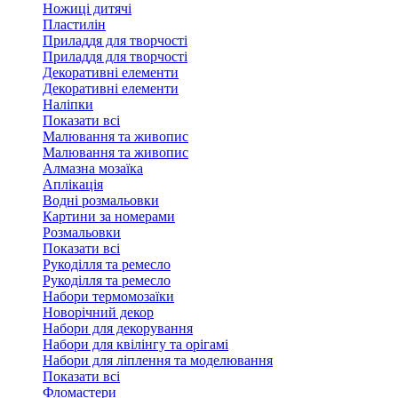
Ножиці дитячі
Пластилін
Приладдя для творчості
Приладдя для творчості
Декоративні елементи
Декоративні елементи
Налiпки
Показати всі
Малювання та живопис
Малювання та живопис
Алмазна мозаїка
Аплікація
Водні розмальовки
Картини за номерами
Розмальовки
Показати всі
Рукоділля та ремесло
Рукоділля та ремесло
Набори термомозаїки
Новорічний декор
Набори для декорування
Набори для квілінгу та орігамі
Набори для ліплення та моделювання
Показати всі
Фломастери