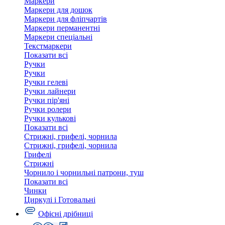
Маркери
Маркери для дошок
Маркери для фліпчартів
Маркери перманентні
Маркери спеціальні
Текстмаркери
Показати всі
Ручки
Ручки
Ручки гелеві
Ручки лайнери
Ручки пір'яні
Ручки ролери
Ручки кулькові
Показати всі
Стрижні, грифелі, чорнила
Стрижні, грифелі, чорнила
Грифелі
Стрижні
Чорнило і чорнильні патрони, туш
Показати всі
Чинки
Циркулі і Готовальні
Офісні дрібниці