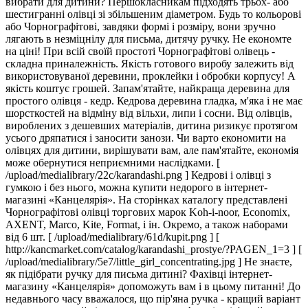
вибрати для дитини? Першокласникам підходять трьох- або
шестигранні олівці зі збільшеним діаметром. Будь то кольорові
або Чорнографітові, завдяки формі і розміру, вони зручно
лягають в незміцнілу для письма, дитячу ручку. Не економте
на ціні! При всій своїй простоті Чорнографітові олівець -
складна приналежність. Якість готового виробу залежить від
використовуваної деревини, проклейки і обробки корпусу! А
якість коштує грошей. Запам'ятайте, найкраща деревина для
простого олівця - кедр. Кедрова деревина гладка, м'яка і не має
шорсткостей на відміну від вільхи, липи і сосни. Від олівців,
вироблених з дешевших матеріалів, дитина ризикує протягом
усього дряпатися і заносити занози. Чи варто економити на
олівцях для дитини, вирішувати вам, але пам'ятайте, економія
може обернутися неприємними наслідками. [
/upload/medialibrary/22c/karandashi.png ] Кедрові і олівці з
гумкою і без нього, можна купити недорого в інтернет-
магазині «Канцелярія». На сторінках каталогу представлені
Чорнографітові олівці торгових марок Koh-i-noor, Economix,
AXENT, Marco, Kite, Format, і ін. Окремо, а також наборами
від 6 шт. [ /upload/medialibrary/61d/kupit.png ] [
http://kancmarket.com/catalog/karandashi_prostye/?PAGEN_1=3 ] [
/upload/medialibrary/5e7/little_girl_concentrating.jpg ] Не знаєте,
як підібрати ручку для письма дитині? Фахівці інтернет-
магазину «Канцелярія» допоможуть вам і в цьому питанні! До
недавнього часу вважалося, що пір'яна ручка - кращий варіант