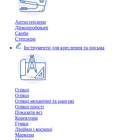
Антистеплери
Діркопробивачі
Скоби
Степлери
Інструменти для креслення та письма
Олівці
Олівці
Олівці механічні та цангові
Олівці прості
Показати всі
Коректори
Гумки
Лінійки і косинці
Маркери