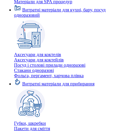
Матеріали для SPA процедур
Витратні матеріали для кухні, бару, посуд
одноразовий
Аксесуари для коктелів
Аксесуари для коктейлів
Посуд і столові прилади одноразові
Стакани одноразові
Фольга, пергамент, харчова плівка
Витратні матеріали для прибирання
Губки, шкребки
Пакети для сміття