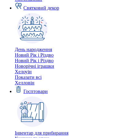
Святковий декор
День народження
Новий Рік і Різдво
Новий Рік і Різдво
Новорічні іграшки
Хелоуін
Показати всі
Хелловін
Госптовари
Інвентар для прибирання