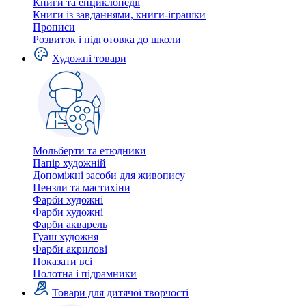
Книги та енциклопедії
Книги із завданнями, книги-іграшки
Прописи
Розвиток і підготовка до школи
Художні товари
Мольберти та етюдники
Папір художній
Допоміжні засоби для живопису
Пензли та мастихіни
Фарби художні
Фарби художні
Фарби акварель
Гуаш художня
Фарби акрилові
Показати всі
Полотна і підрамники
Товари для дитячої творчості