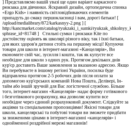
] Представляємо вашій увазі ще один варіант каркасного
рюкзака для дівчинки. Яскравий дизайн, ортопедична спинка
«Ergo Kids» і наявність світловідбиваючих елементів
припадуть до смаку першокласниці і вам, дорогі батьки! [
/upload/medialibrary/872/karkasnyy-2.png ] [
http://kancmarket.com/catalog/ryukzaki_i_sumki/ryukzak_shkolnyy_
sphrase_id=81748 ] Стильні сумки і рюкзаки Kite по
достоїнству оцінять як школярі різного віку, так і їхні батьки,
для яких здоров'я дитини стоїть на першому місці! Купуючи
товари для школи в інтернет-магазині «Канцелярія», Ви
економите свій час, зусилля і кошти, так як купуєте все
необхідне для школи з одних рук. Протягом декількох днів
кур'єр доставить Ваше замовлення за вказаною адресою. Якщо
Ви перебуваєте в іншому регіоні України, посилка буде
відправлена ​​протягом 2-5 робочих днів після оплати за
допомогою кур'єрських компаній Нова Пошта, Делівері, Ін-
тайм або іншій зручній для Вас логістичної службою. Більше
того, інтернет-магазин «Канцелярія» надає форму готівкового
і безготівкового розрахунку, яка дозволяє купити все
необхідне через єдиний розрахунковий документ. Слідкуйте за
акціями та спеціальними пропозиціями! Якісні товари для
школи, канцелярські та побутові товари ви зможете придбати
за зниженими цінами в інтернет-магазині «канцелярія» і
однойменної роздрібної мережі магазинів!