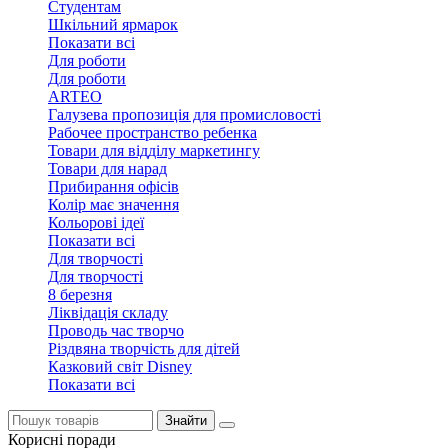
Студентам
Шкільний ярмарок
Показати всі
Для роботи
Для роботи
ARTEO
Галузева пропозиція для промисловості
Рабочее пространство ребенка
Товари для відділу маркетингу
Товари для нарад
Прибирання офісів
Колір має значення
Кольорові ідеї
Показати всі
Для творчостi
Для творчостi
8 березня
Ліквідація складу
Проводь час творчо
Різдвяна творчість для дітей
Казковий світ Disney
Показати всі
Знайти
Корисні поради