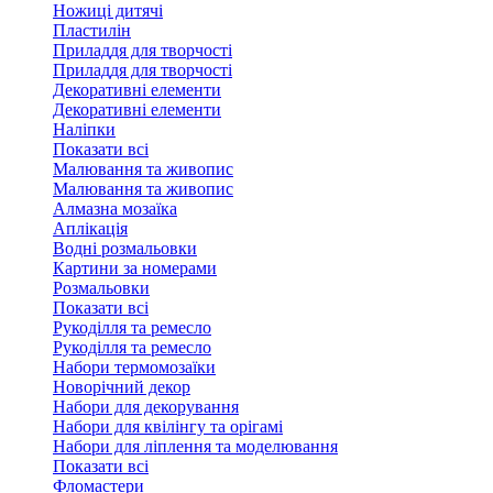
Ножиці дитячі
Пластилін
Приладдя для творчості
Приладдя для творчості
Декоративні елементи
Декоративні елементи
Налiпки
Показати всі
Малювання та живопис
Малювання та живопис
Алмазна мозаїка
Аплікація
Водні розмальовки
Картини за номерами
Розмальовки
Показати всі
Рукоділля та ремесло
Рукоділля та ремесло
Набори термомозаїки
Новорічний декор
Набори для декорування
Набори для квілінгу та орігамі
Набори для ліплення та моделювання
Показати всі
Фломастери