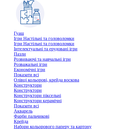
Гуаш
Ігри Настільні та головоломки
Ігри Настільні та головоломки
Інтелектуальні та ерудовані ігри
Пазли
Розвиваючі та навчальні ігри
Розважальні ігри
Економічні ігри
Показати всі
Олівці кольорові, крейда воскова
Конструктори
Конструктори
Конструктори піксельні
Конструктори керамічні
Показати всі
Акварель
Фарби пальчикові
Крейда
Набори кольорового паперу та картону