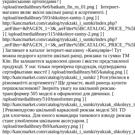
українськими ортопедами? [
/upload/medialibrary/6e6/batkam_fin_ru_01.png ] Інтернет-
магазин являє якісні шкільні ранці в асортименті. [
/upload/medialibrary/593/shkolnye-rantsy-1.png ] [
http://kancmarket.com/catalog/ryukzaki_i_sumki/index.php?
_arrFilter=&PAGEN_1=3&_arrFilter%5BCATALOG_PRICE_7%
] [ /upload/medialibrary/115/shkolnye-rantsy-2.png ] [
http://kancmarket.com/catalog/ryukzaki_i_sumki/index.php?
_arrFilter=&PAGEN_1=3&_arrFilter%5BCATALOG_PRICE_7%
] Загляньте в каталог інтернет-магазину «Канцлярія»! Тут
можна недорого купити шкільні ранці, рюкзаки та сумки ТМ
Kite. Ви залишитеся задоволені ціною і якістю представленої
продукції. У нас тільки перевірена продукція, підтверджена
сертифікатами якості! [ /upload/medialibrary/b65/katalog.png ] [
http://kancmarket.com/catalog/ryukzaki_i_sumki/ ] Розгубилися в
різноманітті асортименту? Ще думаєте, який ранець купити
першокласникові? Зверніть увагу на шкільний рюкзак-
трансформер 505 моделі в оформленні для дівчинки. [
/upload/medialibrary/510/transformer.png ] [
http://kancmarket.com/catalog/ryukzaki_i_sumki/ryukzak_shkolnyy_
] Рекомендуємо шкільний каркасний рюкзак моделі 501 TD
для хлопчика. Для юного командира танкового взводу рюкзак
стане улюбленим шкільним аксесуаром. [
/upload/medialibrary/fb9/karkasnyy.png ] [
http://kancmarket.com/catalog/ryukzaki_i_sumki/ryukzak_shkolnyy_