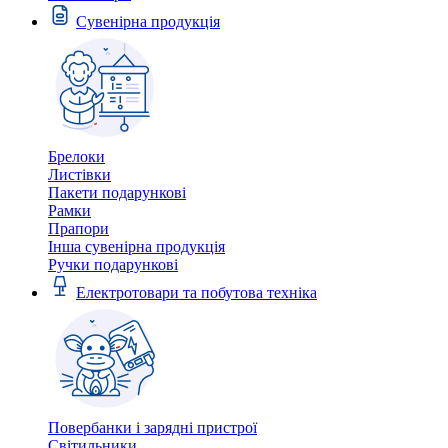
Сувенірна продукція
Брелоки
Листівки
Пакети подарункові
Рамки
Прапори
Інша сувенірна продукція
Ручки подарункові
Електротовари та побутова техніка
Повербанки і зарядні пристрої
Світильники