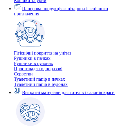
Кошики та урни
Паперова продукція санітарно-гігієнічного
призначення
Гігієнічні покриття на унітаз
Рушники в пачках
Рушники в рулонах
Простирадла одноразові
Серветки
Туалетний папір в пачках
Туалетний папір в рулонах
Витратні матеріали для готелів і салонів краси