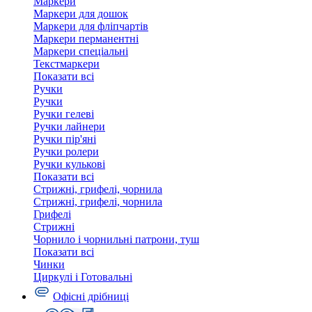
Маркери
Маркери для дошок
Маркери для фліпчартів
Маркери перманентні
Маркери спеціальні
Текстмаркери
Показати всі
Ручки
Ручки
Ручки гелеві
Ручки лайнери
Ручки пір'яні
Ручки ролери
Ручки кулькові
Показати всі
Стрижні, грифелі, чорнила
Стрижні, грифелі, чорнила
Грифелі
Стрижні
Чорнило і чорнильні патрони, туш
Показати всі
Чинки
Циркулі і Готовальні
Офісні дрібниці