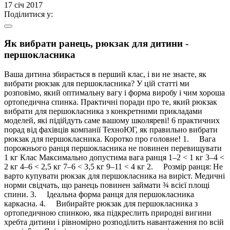
17 січ 2017
Поділитися у:
Як вибрати ранець, рюкзак для дитини -
першокласника
Ваша дитина збирається в перший клас, і ви не знаєте, як
вибрати рюкзак для першокласника? У цій статті ми
розповімо, який оптимальну вагу і форма виробу і чим хороша
ортопедична спинка. Практичні поради про те, який рюкзак
вибрати для першокласника з конкретними прикладами
моделей, які підійдуть саме вашому школяреві! 6 практичних
порад від фахівців компанії ТехноЮГ, як правильно вибрати
рюкзак для першокласника. Коротко про головне! 1. Вага
порожнього ранця першокласника не повинен перевищувати
1 кг Клас Максимально допустима вага ранця 1–2 < 1 кг 3–4 <
2 кг 4–6 < 2,5 кг 7–6 < 3,5 кг 9–11 < 4 кг 2. Розмір ранця: Не
варто купувати рюкзак для першокласника на виріст. Медичні
норми свідчать, що ранець повинен займати ¾ всієї площі
спини. 3. Ідеальна форма ранця для першокласника
каркасна. 4. Вибирайте рюкзак для першокласника з
ортопедичною спинкою, яка підкреслить природні вигини
хребта дитини і рівномірно розподілить навантаження по всій