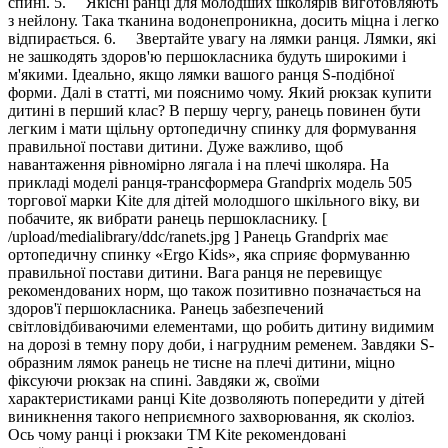
спині. 5. Якісні ранці для молодших школярів виготовляють
з нейлону. Така тканина водонепроникна, досить міцна і легко
відпирається. 6. Звертайте увагу на лямки ранця. Лямки, які
не зашкодять здоров'ю першокласника будуть широкими і
м'якими. Ідеально, якщо лямки вашого ранця S-подібної
форми. Далі в статті, ми пояснимо чому. Який рюкзак купити
дитині в перший клас? В першу чергу, ранець повинен бути
легким і мати щільну ортопедичну спинку для формування
правильної постави дитини. Дуже важливо, щоб
навантаження рівномірно лягала і на плечі школяра. На
прикладі моделі ранця-трансформера Grandprix модель 505
торгової марки Kite для дітей молодшого шкільного віку, ви
побачите, як вибрати ранець першокласнику. [
/upload/medialibrary/ddc/ranets.jpg ] Ранець Grandprix має
ортопедичну спинку «Ergo Kids», яка сприяє формуванню
правильної постави дитини. Вага ранця не перевищує
рекомендованих норм, що також позитивно позначається на
здоров'ї першокласника. Ранець забезпечений
світловідбиваючими елементами, що робить дитину видимим
на дорозі в темну пору доби, і нагрудним ременем. Завдяки S-
образним лямок ранець не тисне на плечі дитини, міцно
фіксуючи рюкзак на спині. Завдяки ж, своїми
характеристиками ранці Kite дозволяють попередити у дітей
виникнення такого неприємного захворювання, як сколіоз.
Ось чому ранці і рюкзаки ТМ Kite рекомендовані