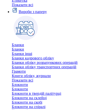
Етикетка
Показати всі
Вироби з паперу
Бланки
Бланки
Бланки інші
Бланки кадрового обліку
Бланки обліку розрахункових операцій
Бланки обліку транспортних операцій
Грамоти
Книги обліку, журнали
Показати всі
Блокноти
Блокноти
Блокноти в твердій палітурці
Блокноти на склейці
Блокноти на скобі
Блокноти на спіралі