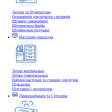
Датери та Нумератори
Оснащення для печаток і штампів
Штампи самонабірні
Штемпельна фарба
Штемпельні подушки
Настільне приладдя
Лотки вертикальні
Лотки горизонтальні
Набори настільні та стакани для ручок
Підкладки
Підставки і диспенсери
Діркопробивачі та Степлери