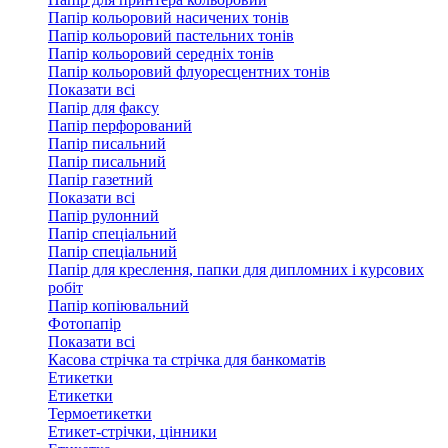
Папір кольоровий насичених тонів
Папір кольоровий пастельних тонів
Папір кольоровий середніх тонів
Папір кольоровий флуоресцентних тонів
Показати всі
Папір для факсу
Папір перфорований
Папір писальний
Папір писальний
Папір газетний
Показати всі
Папір рулонний
Папір спеціальний
Папір спеціальний
Папір для креслення, папки для дипломних і курсових
робіт
Папір копіювальний
Фотопапір
Показати всі
Касова стрічка та стрічка для банкоматів
Етикетки
Етикетки
Термоетикетки
Етикет-стрічки, цінники