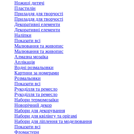
Ножиці дитячі
Пластилін
Приладдя для творчості
Приладдя для творчості
Декоративні елементи
Декоративні елементи
Налiпки
Показати всі
Малювання та живопис
Малювання та живопис
Алмазна мозаїка
Аплікація
Водні розмальовки
Картини за номерами
Розмальовки
Показати всі
Рукоділля та ремесло
Рукоділля та ремесло
Набори термомозаїки
Новорічний декор
Набори для декорування
Набори для квілінгу та орігамі
Набори для ліплення та моделювання
Показати всі
Фломастери