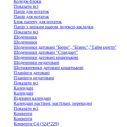
Коледж-блоки
Показати всі
Папір для нотаток
Папір для нотаток
Блок паперу для нотаток
Папір з липким шаром, індекси-закладки
Показати всі
Щоденники
Щоденники
Щоденники датовані "Бюро", "Бізнес","Тайм-центр"
Щоденники датовані "Стандарт"
Щоденники датовані кишенькові
Щоденники недатовані
Щотижневики датовані кишенькові
Планінги датовані
Планінги недатовані
Показати всі
Календарі
Календарі
Відривні календарі
Календарі настінні, настільні, перекидні
Показати всі
Конверти
Конверти
Конверти C4 (324*229)