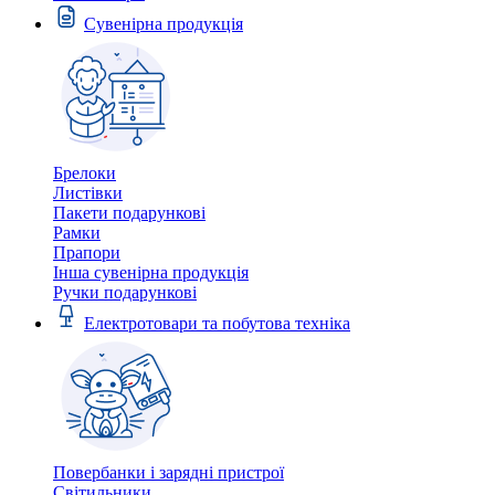
Сувенірна продукція
Брелоки
Листівки
Пакети подарункові
Рамки
Прапори
Інша сувенірна продукція
Ручки подарункові
Електротовари та побутова техніка
Повербанки і зарядні пристрої
Світильники