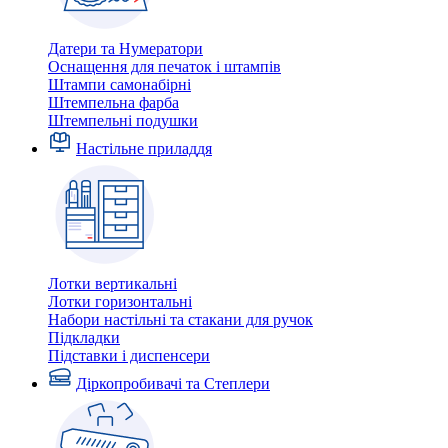
Датери та Нумератори
Оснащення для печаток і штампів
Штампи самонабірні
Штемпельна фарба
Штемпельні подушки
Настільне приладдя
Лотки вертикальні
Лотки горизонтальні
Набори настільні та стакани для ручок
Підкладки
Підставки і диспенсери
Діркопробивачі та Степлери