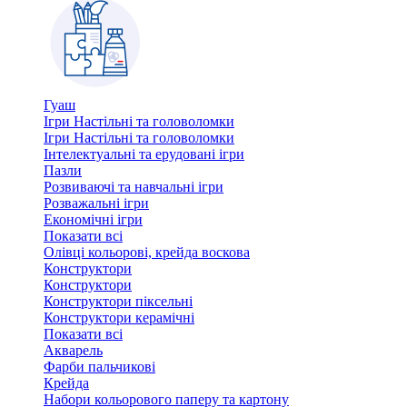
Гуаш
Ігри Настільні та головоломки
Ігри Настільні та головоломки
Інтелектуальні та ерудовані ігри
Пазли
Розвиваючі та навчальні ігри
Розважальні ігри
Економічні ігри
Показати всі
Олівці кольорові, крейда воскова
Конструктори
Конструктори
Конструктори піксельні
Конструктори керамічні
Показати всі
Акварель
Фарби пальчикові
Крейда
Набори кольорового паперу та картону