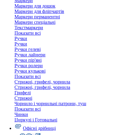
Маркери
Маркери для дошок
Маркери для фліпчартів
Маркери перманентні
Маркери спеціальні
Текстмаркери
Показати всі
Ручки
Ручки
Ручки гелеві
Ручки лайнери
Ручки пір'яні
Ручки ролери
Ручки кулькові
Показати всі
Стрижні, грифелі, чорнила
Стрижні, грифелі, чорнила
Грифелі
Стрижні
Чорнило і чорнильні патрони, туш
Показати всі
Чинки
Циркулі і Готовальні
Офісні дрібниці