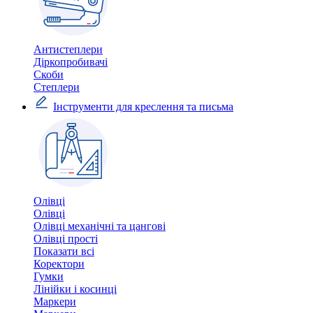
Антистеплери
Діркопробивачі
Скоби
Степлери
Інструменти для креслення та письма
Олівці
Олівці
Олівці механічні та цангові
Олівці прості
Показати всі
Коректори
Гумки
Лінійки і косинці
Маркери