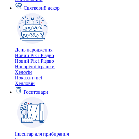
Святковий декор
День народження
Новий Рік і Різдво
Новий Рік і Різдво
Новорічні іграшки
Хелоуін
Показати всі
Хелловін
Госптовари
Інвентар для прибирання