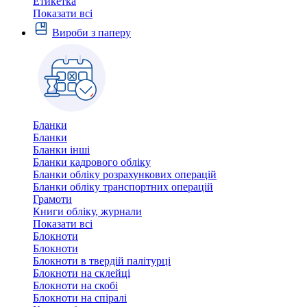
Етикетка
Показати всі
Вироби з паперу
Бланки
Бланки
Бланки інші
Бланки кадрового обліку
Бланки обліку розрахункових операцій
Бланки обліку транспортних операцій
Грамоти
Книги обліку, журнали
Показати всі
Блокноти
Блокноти
Блокноти в твердій палітурці
Блокноти на склейці
Блокноти на скобі
Блокноти на спіралі