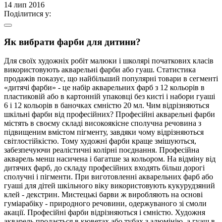
14 лип 2016
Поділитися у:
Як вибрати фарби для дитини?
Для своїх художніх робіт малюки і школярі початкових класів
використовують акварельні фарби або гуаш. Статистика
продажів показує, що найбільший популярні товари в сегменті
«дитячі фарби» - це набір акварельних фарб з 12 кольорів в
пластиковій або в картонній упаковці без кисті і набори гуаші
6 і 12 кольорів в баночках ємністю 20 мл. Чим відрізняються
шкільні фарби від професійних? Професійні акварельні фарби
містять в своєму складі високоякісне сполучна речовина з
підвищеним вмістом пігменту, завдяки чому відрізняються
світлостійкістю. Тому художні фарби краще змішуються,
забезпечуючи реалістичні колірні поєднання. Професійна
акварель менш насичена і багатше за кольором. На відміну від
дитячих фарб, до складу професійних входять більш дорогі
сполучні і пігменти. При виготовленні акварельних фарб або
гуаші для дітей шкільного віку використовують кукурудзяний
клей - декстрин. Мистецькі барви ж виробляють на основі
гуміарабіку - природного речовини, одержуваного зі смоли
акації. Професійні фарби відрізняються і ємністю. Художня
акварель продається в кюветах або тубах з алюмінію, а гуаш в