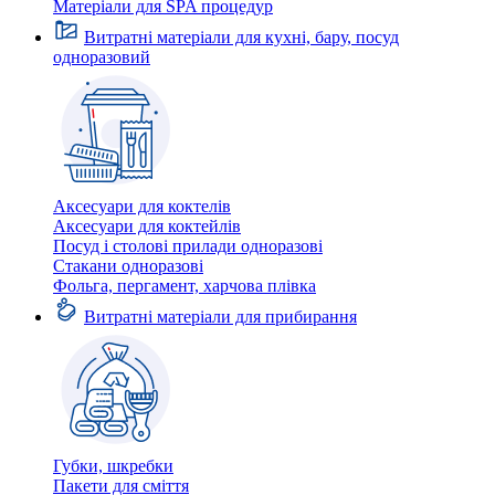
Матеріали для SPA процедур
Витратні матеріали для кухні, бару, посуд
одноразовий
Аксесуари для коктелів
Аксесуари для коктейлів
Посуд і столові прилади одноразові
Стакани одноразові
Фольга, пергамент, харчова плівка
Витратні матеріали для прибирання
Губки, шкребки
Пакети для сміття