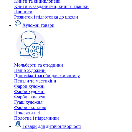
Книги та енциклопедії
Книги із завданнями, книги-іграшки
Прописи
Розвиток і підготовка до школи
Художні товари
Мольберти та етюдники
Папір художній
Допоміжні засоби для живопису
Пензли та мастихіни
Фарби художні
Фарби художні
Фарби акварель
Гуаш художня
Фарби акрилові
Показати всі
Полотна і підрамники
Товари для дитячої творчості