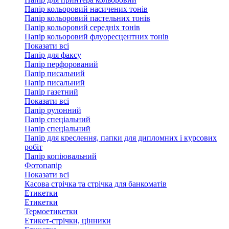
Папір кольоровий насичених тонів
Папір кольоровий пастельних тонів
Папір кольоровий середніх тонів
Папір кольоровий флуоресцентних тонів
Показати всі
Папір для факсу
Папір перфорований
Папір писальний
Папір писальний
Папір газетний
Показати всі
Папір рулонний
Папір спеціальний
Папір спеціальний
Папір для креслення, папки для дипломних і курсових
робіт
Папір копіювальний
Фотопапір
Показати всі
Касова стрічка та стрічка для банкоматів
Етикетки
Етикетки
Термоетикетки
Етикет-стрічки, цінники