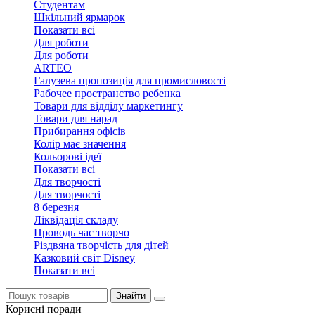
Студентам
Шкільний ярмарок
Показати всі
Для роботи
Для роботи
ARTEO
Галузева пропозиція для промисловості
Рабочее пространство ребенка
Товари для відділу маркетингу
Товари для нарад
Прибирання офісів
Колір має значення
Кольорові ідеї
Показати всі
Для творчостi
Для творчостi
8 березня
Ліквідація складу
Проводь час творчо
Різдвяна творчість для дітей
Казковий світ Disney
Показати всі
Знайти
Корисні поради