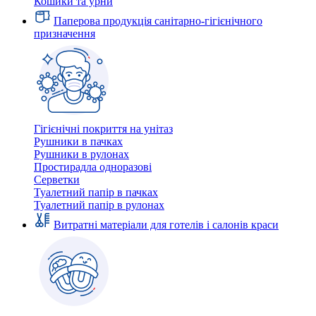
Кошики та урни
Паперова продукція санітарно-гігієнічного
призначення
Гігієнічні покриття на унітаз
Рушники в пачках
Рушники в рулонах
Простирадла одноразові
Серветки
Туалетний папір в пачках
Туалетний папір в рулонах
Витратні матеріали для готелів і салонів краси