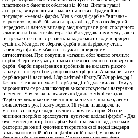
пластикових баночках обсягом від 40 мл. Дитяча гуаш і
акварель, випускаються в малих ємностях. Традиційно
популярні «медові» фарби. Мед в складі фарб не "вигадка»
маркетологів, щоб збільшити продажі, а дійсно необхідний
інгредієнт. В даному випадку, мед виступає в ролі сполучного
компонента і пластифікатора. Фарби з додаванням меду довго
не тріскаються і не втрачають занадто багато води в процесі
сушіння. Мед довго зберігає фарби в напіврідкому стані,
забезпечує фарбам м'якість і служить природним
антисептиком. При покупці в магазині обов'язково огляньте
фарби. Звертайте увагу на запах і безпосередньо на поверхню
фарби. Фарби перевірених виробників не видають різкого
запаху, на поверхні не утворюються тріщини. А кольори таких
фарб яскраві і насичені. [ /upload/medialibrary/587/supplies.jpg ]
Безпека. Стандарти якості фарб для дітей дуже високі. Тому у
виробництві фарб для школярів використовуються натуральні
пігменти. У їх склад не входять шкідливі хімічні складові.
Фарби не викликають алергії при контакті зі шкірою, легко
змиваються з рук і одягу водою. Ні гуаш, ні акварель не
містить в своєму складі штучних ароматизаторів. Які ще
чинники потрібно враховувати, купуючи шкільні фарби? - Для
будь мистецтв потрібні фарби? Вибір залежить від декількох
факторів: де юний художник творитиме свої перші шедеври -
в загальноосвітній або спеціалізованій школі, малювати