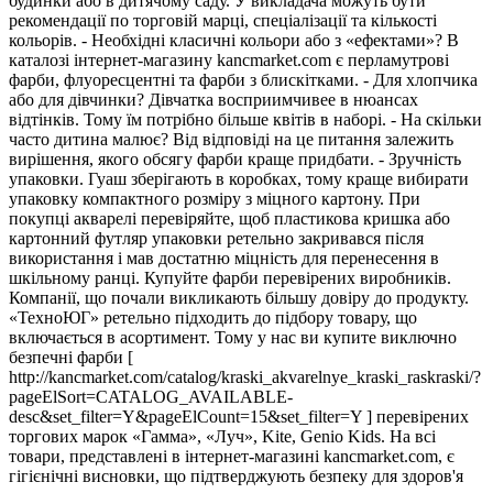
будинки або в дитячому саду. У викладача можуть бути
рекомендації по торговій марці, спеціалізації та кількості
кольорів. - Необхідні класичні кольори або з «ефектами»? В
каталозі інтернет-магазину kancmarket.com є перламутрові
фарби, флуоресцентні та фарби з блискітками. - Для хлопчика
або для дівчинки? Дівчатка восприимчивее в нюансах
відтінків. Тому їм потрібно більше квітів в наборі. - На скільки
часто дитина малює? Від відповіді на це питання залежить
вирішення, якого обсягу фарби краще придбати. - Зручність
упаковки. Гуаш зберігають в коробках, тому краще вибирати
упаковку компактного розміру з міцного картону. При
покупці акварелі перевіряйте, щоб пластикова кришка або
картонний футляр упаковки ретельно закривався після
використання і мав достатню міцність для перенесення в
шкільному ранці. Купуйте фарби перевірених виробників.
Компанії, що почали викликають більшу довіру до продукту.
«ТехноЮГ» ретельно підходить до підбору товару, що
включається в асортимент. Тому у нас ви купите виключно
безпечні фарби [
http://kancmarket.com/catalog/kraski_akvarelnye_kraski_raskraski/?
pageElSort=CATALOG_AVAILABLE-
desc&set_filter=Y&pageElCount=15&set_filter=Y ] перевірених
торгових марок «Гамма», «Луч», Kite, Genio Kids. На всі
товари, представлені в інтернет-магазині kancmarket.com, є
гігієнічні висновки, що підтверджують безпеку для здоров'я