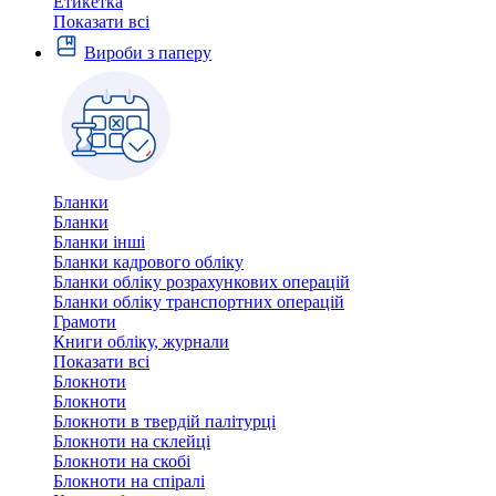
Етикетка
Показати всі
Вироби з паперу
Бланки
Бланки
Бланки інші
Бланки кадрового обліку
Бланки обліку розрахункових операцій
Бланки обліку транспортних операцій
Грамоти
Книги обліку, журнали
Показати всі
Блокноти
Блокноти
Блокноти в твердій палітурці
Блокноти на склейці
Блокноти на скобі
Блокноти на спіралі