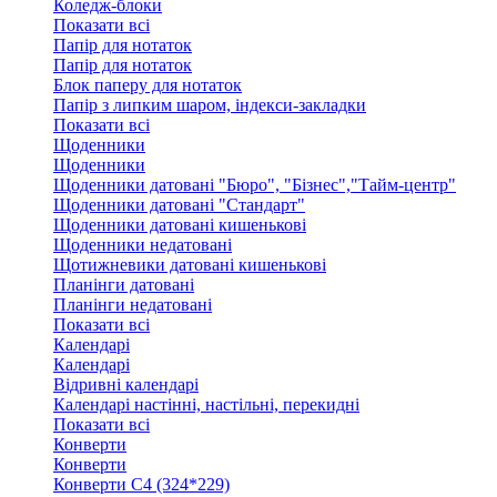
Коледж-блоки
Показати всі
Папір для нотаток
Папір для нотаток
Блок паперу для нотаток
Папір з липким шаром, індекси-закладки
Показати всі
Щоденники
Щоденники
Щоденники датовані "Бюро", "Бізнес","Тайм-центр"
Щоденники датовані "Стандарт"
Щоденники датовані кишенькові
Щоденники недатовані
Щотижневики датовані кишенькові
Планінги датовані
Планінги недатовані
Показати всі
Календарі
Календарі
Відривні календарі
Календарі настінні, настільні, перекидні
Показати всі
Конверти
Конверти
Конверти C4 (324*229)