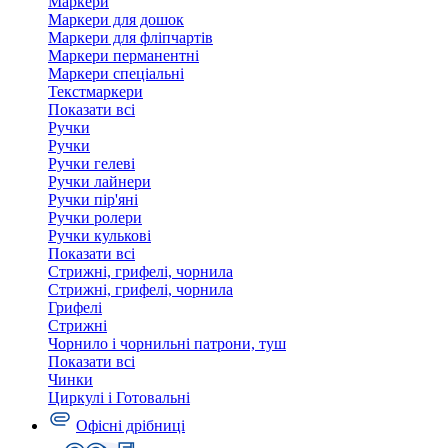
Маркери
Маркери для дошок
Маркери для фліпчартів
Маркери перманентні
Маркери спеціальні
Текстмаркери
Показати всі
Ручки
Ручки
Ручки гелеві
Ручки лайнери
Ручки пір'яні
Ручки ролери
Ручки кулькові
Показати всі
Стрижні, грифелі, чорнила
Стрижні, грифелі, чорнила
Грифелі
Стрижні
Чорнило і чорнильні патрони, туш
Показати всі
Чинки
Циркулі і Готовальні
Офісні дрібниці