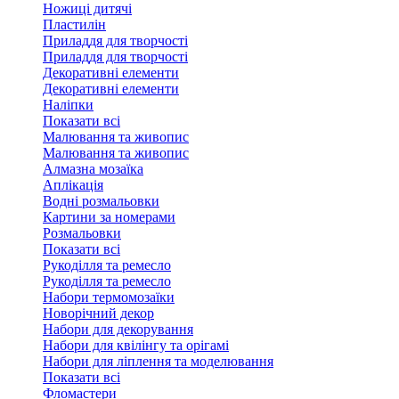
Ножиці дитячі
Пластилін
Приладдя для творчості
Приладдя для творчості
Декоративні елементи
Декоративні елементи
Налiпки
Показати всі
Малювання та живопис
Малювання та живопис
Алмазна мозаїка
Аплікація
Водні розмальовки
Картини за номерами
Розмальовки
Показати всі
Рукоділля та ремесло
Рукоділля та ремесло
Набори термомозаїки
Новорічний декор
Набори для декорування
Набори для квілінгу та орігамі
Набори для ліплення та моделювання
Показати всі
Фломастери