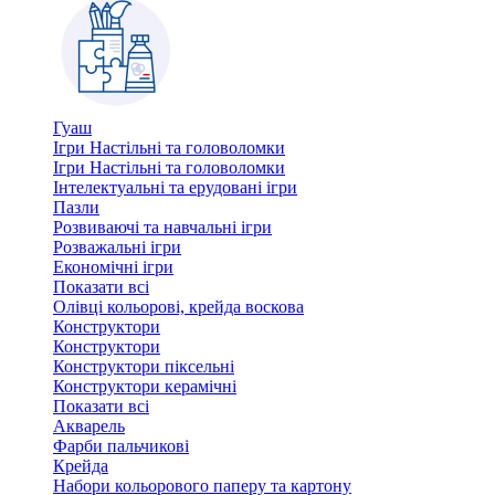
Гуаш
Ігри Настільні та головоломки
Ігри Настільні та головоломки
Інтелектуальні та ерудовані ігри
Пазли
Розвиваючі та навчальні ігри
Розважальні ігри
Економічні ігри
Показати всі
Олівці кольорові, крейда воскова
Конструктори
Конструктори
Конструктори піксельні
Конструктори керамічні
Показати всі
Акварель
Фарби пальчикові
Крейда
Набори кольорового паперу та картону