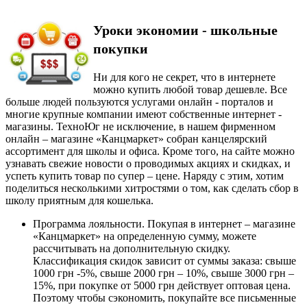
Уроки экономии - школьные
покупки
Ни для кого не секрет, что в интернете
можно купить любой товар дешевле. Все
больше людей пользуются услугами онлайн - порталов и
многие крупные компании имеют собственные интернет -
магазины. ТехноЮг не исключение, в нашем фирменном
онлайн – магазине «Канцмаркет» собран канцелярский
ассортимент для школы и офиса. Кроме того, на сайте можно
узнавать свежие новости о проводимых акциях и скидках, и
успеть купить товар по супер – цене. Наряду с этим, хотим
поделиться несколькими хитростями о том, как сделать сбор в
школу приятным для кошелька.
Программа лояльности. Покупая в интернет – магазине
«Канцмаркет» на определенную сумму, можете
рассчитывать на дополнительную скидку.
Классификация скидок зависит от суммы заказа: свыше
1000 грн -5%, свыше 2000 грн – 10%, свыше 3000 грн –
15%, при покупке от 5000 грн действует оптовая цена.
Поэтому чтобы сэкономить, покупайте все письменные