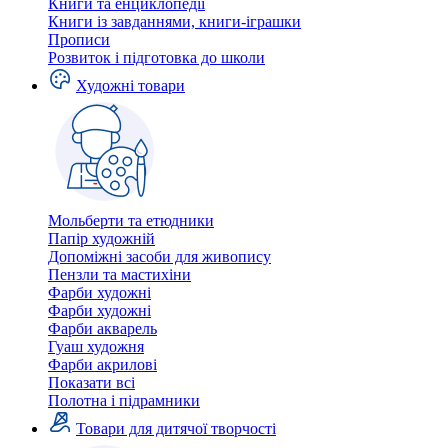
Книги та енциклопедії
Книги із завданнями, книги-іграшки
Прописи
Розвиток і підготовка до школи
Художні товари
Мольберти та етюдники
Папір художній
Допоміжні засоби для живопису
Пензли та мастихіни
Фарби художні
Фарби художні
Фарби акварель
Гуаш художня
Фарби акрилові
Показати всі
Полотна і підрамники
Товари для дитячої творчості