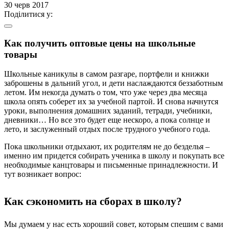
30 черв 2017
Поділитися у:
Как получить оптовые цены на школьные
товары
Школьные каникулы в самом разгаре, портфели и книжки
заброшены в дальний угол, и дети наслаждаются беззаботным
летом. Им некогда думать о том, что уже через два месяца
школа опять соберет их за учебной партой. И снова начнутся
уроки, выполнения домашних заданий, тетради, учебники,
дневники… Но все это будет еще нескоро, а пока солнце и
лето, и заслуженный отдых после трудного учебного года.
Пока школьники отдыхают, их родителям не до безделья –
именно им придется собирать ученика в школу и покупать все
необходимые канцтовары и письменные принадлежности. И
тут возникает вопрос:
Как сэкономить на сборах в школу?
Мы думаем у нас есть хороший совет, которым спешим с вами