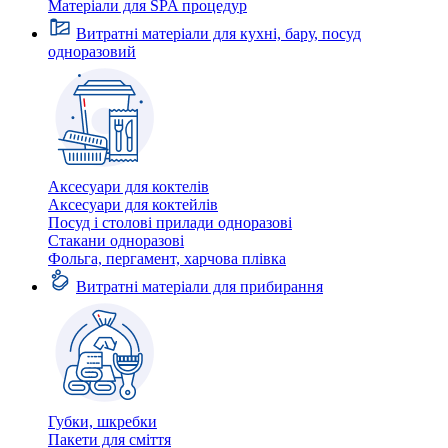
Матеріали для SPA процедур
Витратні матеріали для кухні, бару, посуд
одноразовий
Аксесуари для коктелів
Аксесуари для коктейлів
Посуд і столові прилади одноразові
Стакани одноразові
Фольга, пергамент, харчова плівка
Витратні матеріали для прибирання
Губки, шкребки
Пакети для сміття