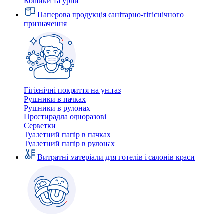
Кошики та урни
Паперова продукція санітарно-гігієнічного
призначення
Гігієнічні покриття на унітаз
Рушники в пачках
Рушники в рулонах
Простирадла одноразові
Серветки
Туалетний папір в пачках
Туалетний папір в рулонах
Витратні матеріали для готелів і салонів краси