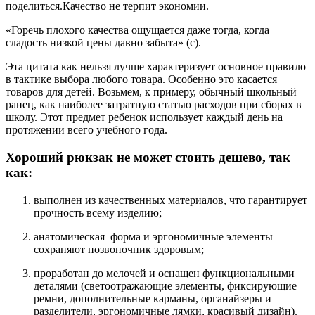
поделиться.Качество не терпит экономии.
«Горечь плохого качества ощущается даже тогда, когда
сладость низкой цены давно забыта» (с).
Эта цитата как нельзя лучше характеризует основное правило
в тактике выбора любого товара. Особенно это касается
товаров для детей. Возьмем, к примеру, обычный школьный
ранец, как наиболее затратную статью расходов при сборах в
школу. Этот предмет ребенок использует каждый день на
протяжении всего учебного года.
Хороший рюкзак не может стоить дешево, так
как:
выполнен из качественных материалов, что гарантирует
прочность всему изделию;
анатомическая форма и эргономичные элементы
сохраняют позвоночник здоровым;
проработан до мелочей и оснащен функциональными
деталями (светоотражающие элементы, фиксирующие
ремни, дополнительные карманы, органайзеры и
разделители, эргономичные лямки, красивый дизайн).