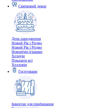
Святковий декор
День народження
Новий Рік і Різдво
Новий Рік і Різдво
Новорічні іграшки
Хелоуін
Показати всі
Хелловін
Госптовари
Інвентар для прибирання