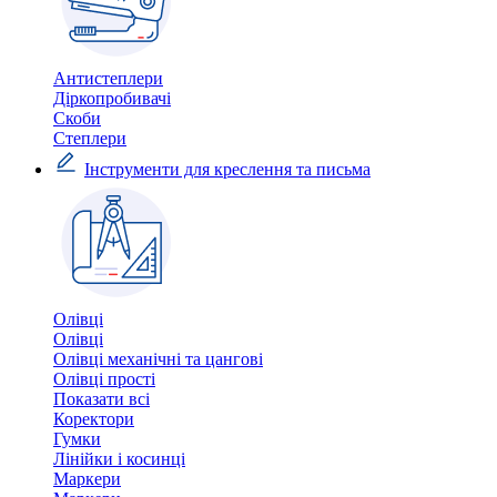
Антистеплери
Діркопробивачі
Скоби
Степлери
Інструменти для креслення та письма
Олівці
Олівці
Олівці механічні та цангові
Олівці прості
Показати всі
Коректори
Гумки
Лінійки і косинці
Маркери