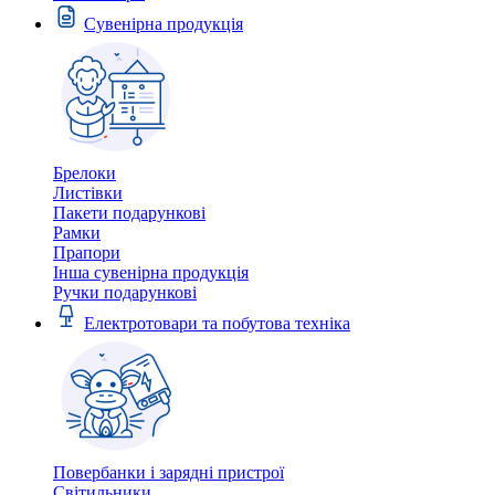
Сувенірна продукція
Брелоки
Листівки
Пакети подарункові
Рамки
Прапори
Інша сувенірна продукція
Ручки подарункові
Електротовари та побутова техніка
Повербанки і зарядні пристрої
Світильники