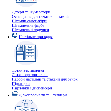
Датери та Нумератори
Оснащення для печаток і штампів
Штампи самонабірні
Штемпельна фарба
Штемпельні подушки
Настільне приладдя
Лотки вертикальні
Лотки горизонтальні
Набори настільні та стакани для ручок
Підкладки
Підставки і диспенсери
Діркопробивачі та Степлери