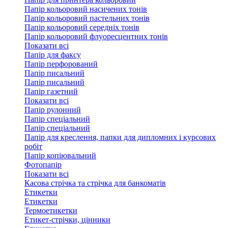
Папір кольоровий насичених тонів
Папір кольоровий пастельних тонів
Папір кольоровий середніх тонів
Папір кольоровий флуоресцентних тонів
Показати всі
Папір для факсу
Папір перфорований
Папір писальний
Папір писальний
Папір газетний
Показати всі
Папір рулонний
Папір спеціальний
Папір спеціальний
Папір для креслення, папки для дипломних і курсових
робіт
Папір копіювальний
Фотопапір
Показати всі
Касова стрічка та стрічка для банкоматів
Етикетки
Етикетки
Термоетикетки
Етикет-стрічки, цінники