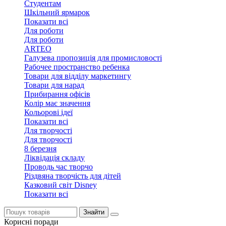
Студентам
Шкільний ярмарок
Показати всі
Для роботи
Для роботи
ARTEO
Галузева пропозиція для промисловості
Рабочее пространство ребенка
Товари для відділу маркетингу
Товари для нарад
Прибирання офісів
Колір має значення
Кольорові ідеї
Показати всі
Для творчостi
Для творчостi
8 березня
Ліквідація складу
Проводь час творчо
Різдвяна творчість для дітей
Казковий світ Disney
Показати всі
Знайти
Корисні поради