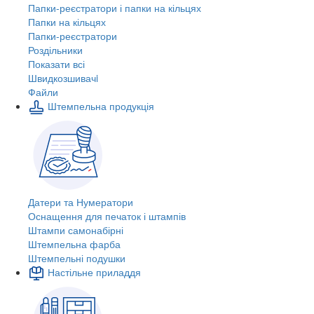
Папки-реєстратори і папки на кільцях
Папки на кільцях
Папки-реєстратори
Роздільники
Показати всі
Швидкозшивачi
Файли
Штемпельна продукція
Датери та Нумератори
Оснащення для печаток і штампів
Штампи самонабірні
Штемпельна фарба
Штемпельні подушки
Настільне приладдя