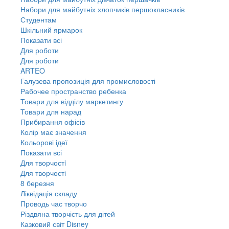
Набори для майбутніх хлопчиків першокласників
Студентам
Шкільний ярмарок
Показати всі
Для роботи
Для роботи
ARTEO
Галузева пропозиція для промисловості
Рабочее пространство ребенка
Товари для відділу маркетингу
Товари для нарад
Прибирання офісів
Колір має значення
Кольорові ідеї
Показати всі
Для творчостi
Для творчостi
8 березня
Ліквідація складу
Проводь час творчо
Різдвяна творчість для дітей
Казковий світ Disney