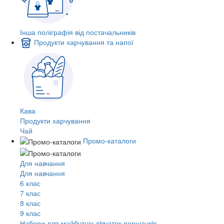
Інша поліграфія від постачальників
Продукти харчування та напої
Кава
Продукти харчування
Чай
Промо-каталоги
Для навчання
Для навчання
6 клас
7 клас
8 клас
9 клас
Набори для майбутніх дiвчаток першачкiв