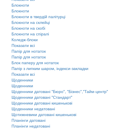
Блокноти
Блокноти
Блокноти в твердій палітурці
Блокноти на склейці
Блокноти на скобі
Блокноти на спіралі
Коледж-блоки
Показати всі
Папір для нотаток
Папір для нотаток
Блок паперу для нотаток
Папір з липким шаром, індекси-закладки
Показати всі
Щоденники
Щоденники
Щоденники датовані "Бюро", "Бізнес","Тайм-центр"
Щоденники датовані "Стандарт"
Щоденники датовані кишенькові
Щоденники недатовані
Щотижневики датовані кишенькові
Планінги датовані
Планінги недатовані