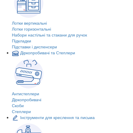
Лотки вертикальні
Лотки горизонтальні
Набори настільні та стакани для ручок
Підкладки
Підставки і диспенсери
Діркопробивачі та Степлери
Антистеплери
Діркопробивачі
Скоби
Степлери
Інструменти для креслення та письма