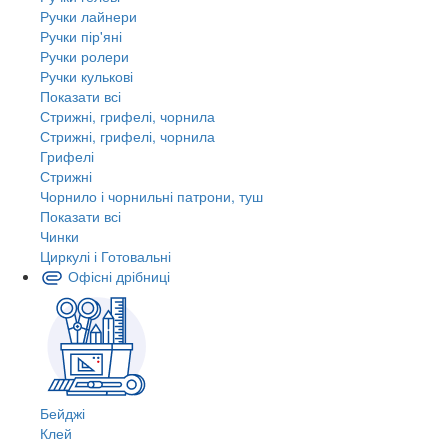
Ручки лайнери
Ручки пір'яні
Ручки ролери
Ручки кулькові
Показати всі
Стрижні, грифелі, чорнила
Стрижні, грифелі, чорнила
Грифелі
Стрижні
Чорнило і чорнильні патрони, туш
Показати всі
Чинки
Циркулі і Готовальні
Офісні дрібниці
Бейджі
Клей