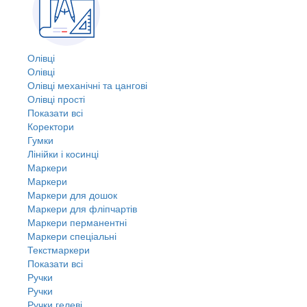
Олівці
Олівці
Олівці механічні та цангові
Олівці прості
Показати всі
Коректори
Гумки
Лінійки і косинці
Маркери
Маркери
Маркери для дошок
Маркери для фліпчартів
Маркери перманентні
Маркери спеціальні
Текстмаркери
Показати всі
Ручки
Ручки
Ручки гелеві