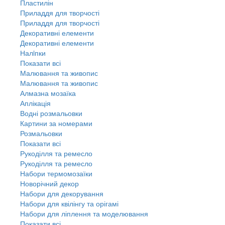
Пластилін
Приладдя для творчості
Приладдя для творчості
Декоративні елементи
Декоративні елементи
Налiпки
Показати всі
Малювання та живопис
Малювання та живопис
Алмазна мозаїка
Аплікація
Водні розмальовки
Картини за номерами
Розмальовки
Показати всі
Рукоділля та ремесло
Рукоділля та ремесло
Набори термомозаїки
Новорічний декор
Набори для декорування
Набори для квілінгу та орігамі
Набори для ліплення та моделювання
Показати всі