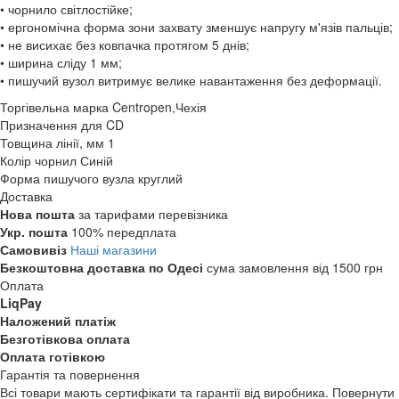
• чорнило світлостійке;
• ергономічна форма зони захвату зменшує напругу м'язів пальців;
• не висихає без ковпачка протягом 5 днів;
• ширина сліду 1 мм;
• пишучий вузол витримує велике навантаження без деформації.
Торгівельна марка
Centropen,Чехія
Призначення
для CD
Товщина лінії, мм
1
Колір чорнил
Синій
Форма пишучого вузла
круглий
Доставка
Нова пошта
за тарифами перевізника
Укр. пошта
100% передплата
Самовивіз
Наші магазини
Безкоштовна доставка по Одесі
сума замовлення від 1500 грн
Оплата
LiqPay
Наложений платіж
Безготівкова оплата
Оплата готівкою
Гарантія та повернення
Всі товари мають сертифікати та гарантії від виробника. Повернути