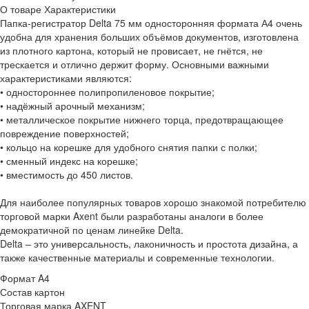
О товаре
Характеристики
Папка-регистратор Delta 75 мм односторонняя формата А4 очень
удобна для хранения больших объёмов документов, изготовлена
из плотного картона, который не провисает, не гнётся, не
трескается и отлично держит форму. Основными важными
характеристиками являются:
• одностороннее полипропиленовое покрытие;
• надёжный арочный механизм;
• металлическое покрытие нижнего торца, предотвращающее
повреждение поверхностей;
• кольцо на корешке для удобного снятия папки с полки;
• сменный индекс на корешке;
• вместимость до 450 листов.
Для наиболее популярных товаров хорошо знакомой потребителю
торговой марки Axent были разработаны аналоги в более
демократичной по ценам линейке Delta.
Delta – это универсальность, лаконичность и простота дизайна, а
также качественные материалы и современные технологии.
Формат
A4
Состав
картон
Торговая марка
AXENT