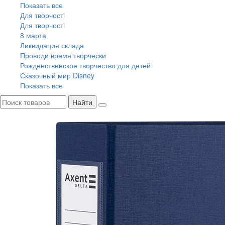
Показать все
Для творчостi
Для творчостi
8 марта
Ликвидация склада
Проводи время творчески
Рожденственское творчество для детей
Сказочный мир Disney
Показать все
Найти