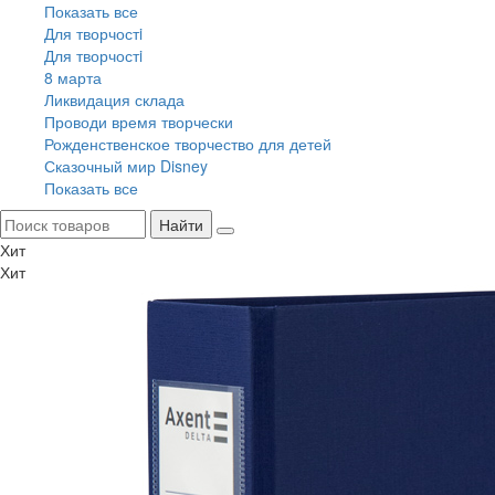
Показать все
Для творчостi
Для творчостi
8 марта
Ликвидация склада
Проводи время творчески
Рожденственское творчество для детей
Сказочный мир Disney
Показать все
Найти
Хит
Хит