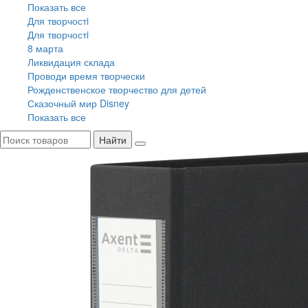
Показать все
Для творчостi
Для творчостi
8 марта
Ликвидация склада
Проводи время творчески
Рожденственское творчество для детей
Сказочный мир Disney
Показать все
Найти