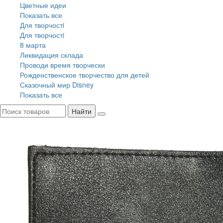
Цветные идеи
Показать все
Для творчостi
Для творчостi
8 марта
Ликвидация склада
Проводи время творчески
Рожденственское творчество для детей
Сказочный мир Disney
Показать все
Найти